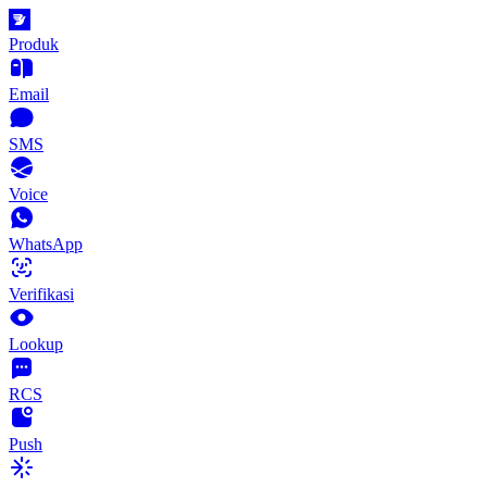
Produk
Email
SMS
Voice
WhatsApp
Verifikasi
Lookup
RCS
Push