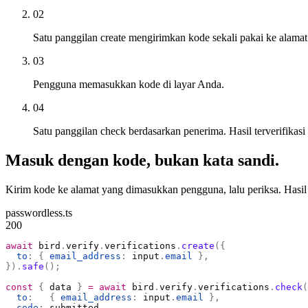
02
Satu panggilan create mengirimkan kode sekali pakai ke alamat 
03
Pengguna memasukkan kode di layar Anda.
04
Satu panggilan check berdasarkan penerima. Hasil terverifikas
Masuk dengan kode, bukan kata sandi.
Kirim kode ke alamat yang dimasukkan pengguna, lalu periksa. Hasil t
passwordless.ts
200
await
 bird
.
verify
.
verifications
.
create
({
  to
:
 {
 email_address
:
 input
.
email
 },
}).
safe
();
const
 {
 data 
}
 =
 await
 bird
.
verify
.
verifications
.
check
(
  to
:
   {
 email_address
:
 input
.
email
 },
  code
:
 submitted
,