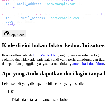
await
 bird
.
verify
.
verifications
.
create
({
  to
:
 {
 email_address
:
 "
ada@example.com
"
 },
}).
safe
();
const
 {
 data 
}
 =
 await
 bird
.
verify
.
verifications
.
check
(
  to
:
   {
 email_address
:
 "
ada@example.com
"
 },
  code
:
 userInput
,
}).
safe
();
Copy Code
Kode di sini bukan faktor kedua. Ini satu-s
Passwordless adalah
Bird Verify API
yang digunakan sebagai login itu
sudah login. Tidak ada baris kata sandi yang perlu dilindungi dan tid
di depan dan panggilan yang sama mendukung
autentikasi dua faktor
.
Apa yang Anda dapatkan dari login tanpa k
Lebih sedikit yang disimpan, lebih sedikit yang bisa dicuri.
01
Tidak ada kata sandi yang bisa dibobol.