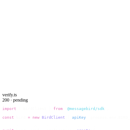
verify.ts
200 · pending
import
 {
 BirdClient 
}
 from
 "
@messagebird/sdk
"
;
const
 bird 
=
 new
 BirdClient
({
 apiKey
:
 process
.
env
.
BIRD_
// Send the code, then check it by recipient.