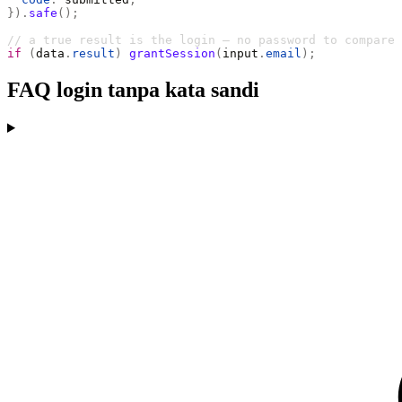
}).
safe
();
// a true result is the login — no password to compare
if
 (
data
.
result
)
 grantSession
(
input
.
email
);
FAQ login tanpa kata sandi