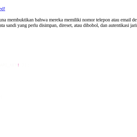
ed!
una membuktikan bahwa mereka memiliki nomor telepon atau email den
ata sandi yang perlu disimpan, direset, atau dibobol, dan autentikasi 
API_KEY
!
 });
{