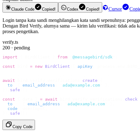
Cursor
Copi
Claude Code
Copied!
Codex
Copied!
Login tanpa kata sandi menghilangkan kata sandi sepenuhnya: pengg
Dengan Bird Verify, alurnya sama — kirim lalu verifikasi: tidak ada k
proses pengetikan.
verify.ts
200 · pending
import
 {
 BirdClient 
}
 from
 "
@messagebird/sdk
"
;
const
 bird 
=
 new
 BirdClient
({
 apiKey
:
 process
.
env
.
BIRD_
// Send the code, then check it by recipient.
await
 bird
.
verify
.
verifications
.
create
({
  to
:
 {
 email_address
:
 "
ada@example.com
"
 },
}).
safe
();
const
 {
 data 
}
 =
 await
 bird
.
verify
.
verifications
.
check
(
  to
:
   {
 email_address
:
 "
ada@example.com
"
 },
  code
:
 userInput
,
}).
safe
();
Copy Code