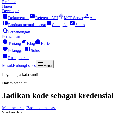
Realtime
Harga
Developer
Dokumentasi
Referensi API
MCP Server
Alat
Panduan memulai cepat
Changelog
Status
Perbandingan
Perusahaan
Tentang
Blog
Karier
Pelanggan
Solusi
Ruang berita
Masuk
Hubungi sales
Menu
Login tanpa kata sandi
Dalam pratinjau
Jadikan kode sebagai kredensial
Mulai sekarang
Baca dokumentasi
Siapkan dalam: