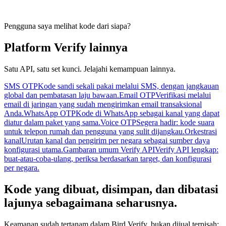
Pengguna saya melihat kode dari siapa?
Platform Verify lainnya
Satu API, satu set kunci. Jelajahi kemampuan lainnya.
SMS OTP
Kode sandi sekali pakai melalui SMS, dengan jangkauan
global dan pembatasan laju bawaan.
Email OTP
Verifikasi melalui
email di jaringan yang sudah mengirimkan email transaksional
Anda.
WhatsApp OTP
Kode di WhatsApp sebagai kanal yang dapat
diatur dalam paket yang sama.
Voice OTP
Segera hadir: kode suara
untuk telepon rumah dan pengguna yang sulit dijangkau.
Orkestrasi
kanal
Urutan kanal dan pengirim per negara sebagai sumber daya
konfigurasi utama.
Gambaran umum Verify API
Verify API lengkap:
buat-atau-coba-ulang, periksa berdasarkan target, dan konfigurasi
per negara.
Kode yang dibuat, disimpan, dan dibatasi
lajunya sebagaimana seharusnya.
Keamanan sudah tertanam dalam Bird Verify, bukan dijual terpisah: