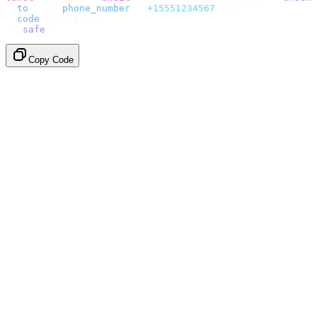
  to
:
   {
 phone_number
:
 "
+15551234567
"
 },
  code
:
 userInput
,
}).
safe
();
Copy Code