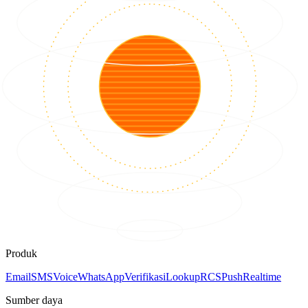
Produk
Email
SMS
Voice
WhatsApp
Verifikasi
Lookup
RCS
Push
Realtime
Sumber daya