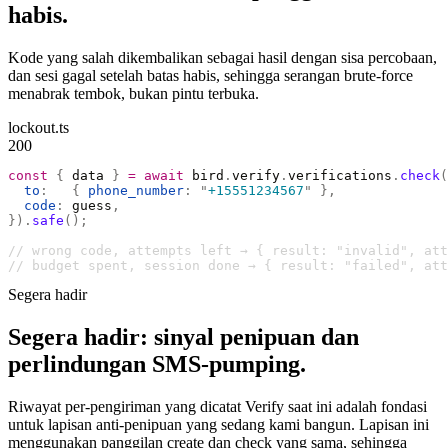
habis.
Kode yang salah dikembalikan sebagai hasil dengan sisa percobaan,
dan sesi gagal setelah batas habis, sehingga serangan brute-force
menabrak tembok, bukan pintu terbuka.
lockout.ts
200
const
 {
 data 
}
 =
 await
 bird
.
verify
.
verifications
.
check
(
  to
:
   {
 phone_number
:
 "
+15551234567
"
 },
  code
:
 guess
,
}).
safe
();
// wrong code, attempts left → { result: "invalid", at
// budget spent, session done → { result: "failed", att
Segera hadir
Segera hadir: sinyal penipuan dan
perlindungan SMS-pumping.
Riwayat per-pengiriman yang dicatat Verify saat ini adalah fondasi
untuk lapisan anti-penipuan yang sedang kami bangun. Lapisan ini
menggunakan panggilan create dan check yang sama, sehingga