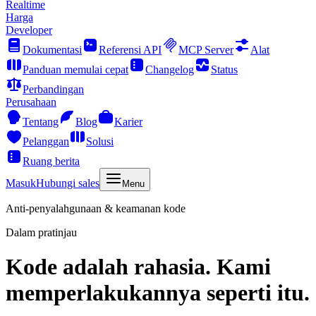
Realtime
Harga
Developer
Dokumentasi
Referensi API
MCP Server
Alat
Panduan memulai cepat
Changelog
Status
Perbandingan
Perusahaan
Tentang
Blog
Karier
Pelanggan
Solusi
Ruang berita
Masuk
Hubungi sales
Menu
Anti-penyalahgunaan & keamanan kode
Dalam pratinjau
Kode adalah rahasia. Kami
memperlakukannya seperti itu.