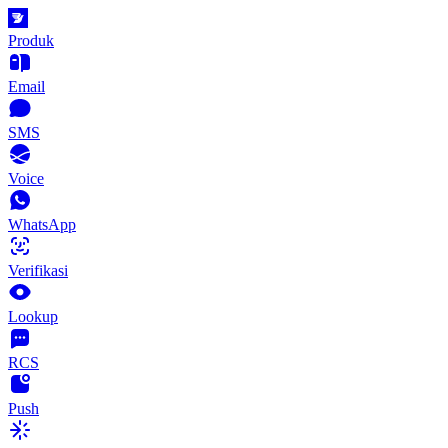
Produk
Email
SMS
Voice
WhatsApp
Verifikasi
Lookup
RCS
Push