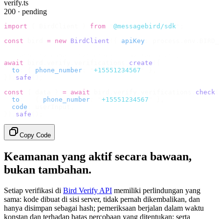
verify.ts
200 · pending
import
 {
 BirdClient 
}
 from
 "
@messagebird/sdk
"
;
const
 bird 
=
 new
 BirdClient
({
 apiKey
:
 process
.
env
.
BIRD_
// Send the code, then check it by recipient.
await
 bird
.
verify
.
verifications
.
create
({
  to
:
 {
 phone_number
:
 "
+15551234567
"
 },
}).
safe
();
const
 {
 data 
}
 =
 await
 bird
.
verify
.
verifications
.
check
(
  to
:
   {
 phone_number
:
 "
+15551234567
"
 },
  code
:
 userInput
,
}).
safe
();
Copy Code
Keamanan yang aktif secara bawaan,
bukan tambahan.
Setiap verifikasi di
Bird Verify API
memiliki perlindungan yang
sama: kode dibuat di sisi server, tidak pernah dikembalikan, dan
hanya disimpan sebagai hash; pemeriksaan berjalan dalam waktu
konstan dan terhadap batas percobaan yang ditentukan; serta