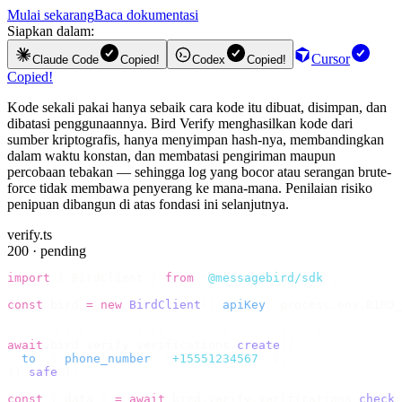
Mulai sekarang
Baca dokumentasi
Siapkan dalam:
Cursor
Claude Code
Copied!
Codex
Copied!
Copied!
Kode sekali pakai hanya sebaik cara kode itu dibuat, disimpan, dan
dibatasi penggunaannya. Bird Verify menghasilkan kode dari
sumber kriptografis, hanya menyimpan hash-nya, membandingkan
dalam waktu konstan, dan membatasi pengiriman maupun
percobaan tebakan — sehingga log yang bocor atau serangan brute-
force tidak membawa penyerang ke mana-mana. Penilaian risiko
penipuan dibangun di atas fondasi ini selanjutnya.
verify.ts
200 · pending
import
 {
 BirdClient 
}
 from
 "
@messagebird/sdk
"
;
const
 bird 
=
 new
 BirdClient
({
 apiKey
:
 process
.
env
.
BIRD_
// Send the code, then check it by recipient.
await
 bird
.
verify
.
verifications
.
create
({
  to
:
 {
 phone_number
:
 "
+15551234567
"
 },
}).
safe
();
const
 {
 data 
}
 =
 await
 bird
.
verify
.
verifications
.
check
(