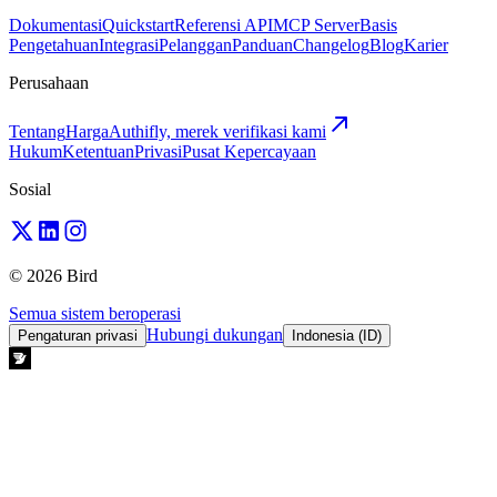
Dokumentasi
Quickstart
Referensi API
MCP Server
Basis
Pengetahuan
Integrasi
Pelanggan
Panduan
Changelog
Blog
Karier
Perusahaan
Tentang
Harga
Authifly, merek verifikasi kami
Hukum
Ketentuan
Privasi
Pusat Kepercayaan
Sosial
© 2026 Bird
Semua sistem beroperasi
Hubungi dukungan
Pengaturan privasi
Indonesia (ID)