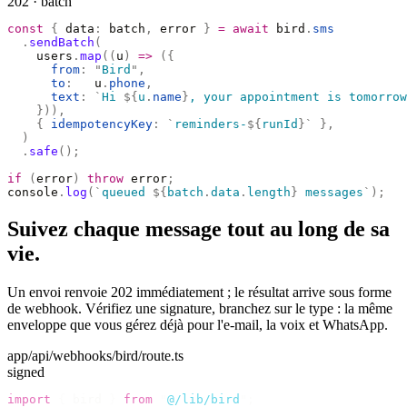
202 · batch
const
 {
 data
:
 batch
,
 error 
}
 =
 await
 bird
.
sms
  .
sendBatch
(
    users
.
map
((
u
)
 =>
 ({
      from
:
 "
Bird
"
,
      to
:
   u
.
phone
,
      text
:
 `
Hi 
${
u
.
name
}
, your appointment is tomorrow
    })),
    {
 idempotencyKey
:
 `
reminders-
${
runId
}`
 },
  )
  .
safe
();
if
 (
error
)
 throw
 error
;
console
.
log
(
`
queued 
${
batch
.
data
.
length
}
 messages
`
);
Suivez chaque message tout au long de sa
vie.
Un envoi renvoie 202 immédiatement ; le résultat arrive sous forme
de webhook. Vérifiez une signature, branchez sur le type : la même
enveloppe que vous gérez déjà pour l'e-mail, la voix et WhatsApp.
app/api/webhooks/bird/route.ts
signed
import
 {
 bird 
}
 from
 "
@/lib/bird
"
;