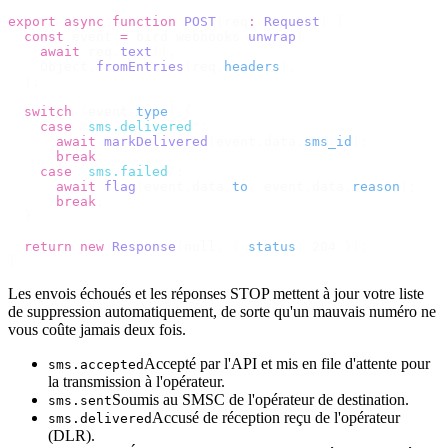
export
 async
 function
 POST
(
req
:
 Request
)
 {
  const
 event 
=
 bird
.
webhooks
.
unwrap
(
    await
 req
.
text
(),
    Object
.
fromEntries
(
req
.
headers
),
  );
  switch
 (
event
.
type
)
 {
    case
 "
sms.delivered
"
:
      await
 markDelivered
(
event
.
data
.
sms_id
);
      break
;
    case
 "
sms.failed
"
:
      await
 flag
(
event
.
data
.
to
,
 event
.
data
.
reason
);
      break
;
  }
  return
 new
 Response
(
null
,
 {
 status
:
 204 
});
}
Les envois échoués et les réponses STOP mettent à jour votre liste
de suppression automatiquement, de sorte qu'un mauvais numéro ne
vous coûte jamais deux fois.
Accepté par l'API et mis en file d'attente pour
sms.accepted
la transmission à l'opérateur.
Soumis au SMSC de l'opérateur de destination.
sms.sent
Accusé de réception reçu de l'opérateur
sms.delivered
(DLR).