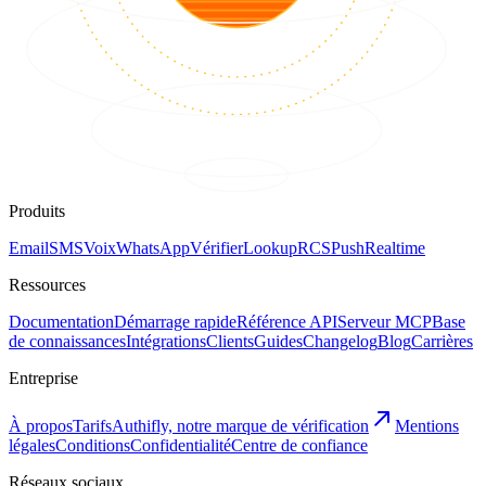
Produits
Email
SMS
Voix
WhatsApp
Vérifier
Lookup
RCS
Push
Realtime
Ressources
Documentation
Démarrage rapide
Référence API
Serveur MCP
Base
de connaissances
Intégrations
Clients
Guides
Changelog
Blog
Carrières
Entreprise
À propos
Tarifs
Authifly, notre marque de vérification
Mentions
légales
Conditions
Confidentialité
Centre de confiance
Réseaux sociaux