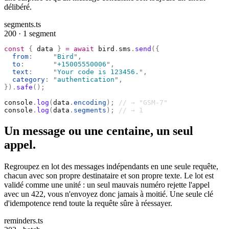
délibéré.
segments.ts
200 · 1 segment
const
 {
 data 
}
 =
 await
 bird
.
sms
.
send
({
  from
:
     "
Bird
"
,
  to
:
       "
+15005550006
"
,
  text
:
     "
Your code is 123456.
"
,
  category
:
 "
authentication
"
,
}).
safe
();
console
.
log
(
data
.
encoding
);
 // → "GSM-7"
console
.
log
(
data
.
segments
);
 // → 1
Un message ou une centaine, un seul
appel.
Regroupez en lot des messages indépendants en une seule requête,
chacun avec son propre destinataire et son propre texte. Le lot est
validé comme une unité : un seul mauvais numéro rejette l'appel
avec un 422, vous n'envoyez donc jamais à moitié. Une seule clé
d'idempotence rend toute la requête sûre à réessayer.
reminders.ts