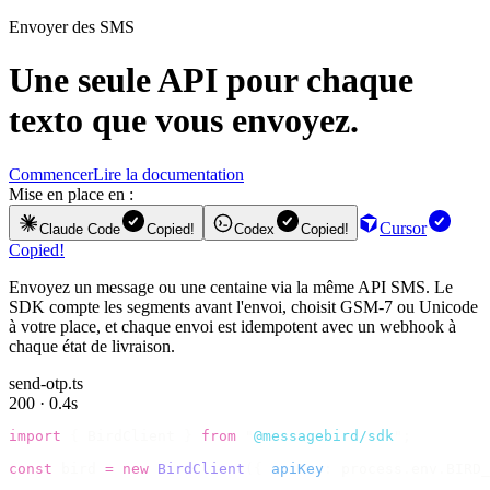
Envoyer des SMS
Une seule API pour chaque
texto que vous envoyez.
Commencer
Lire la documentation
Mise en place en :
Cursor
Claude Code
Copied!
Codex
Copied!
Copied!
Envoyez un message ou une centaine via la même API SMS. Le
SDK compte les segments avant l'envoi, choisit GSM-7 ou Unicode
à votre place, et chaque envoi est idempotent avec un webhook à
chaque état de livraison.
send-otp.ts
200 · 0.4s
import
 {
 BirdClient 
}
 from
 "
@messagebird/sdk
"
;
const
 bird 
=
 new
 BirdClient
({
 apiKey
:
 process
.
env
.
BIRD_