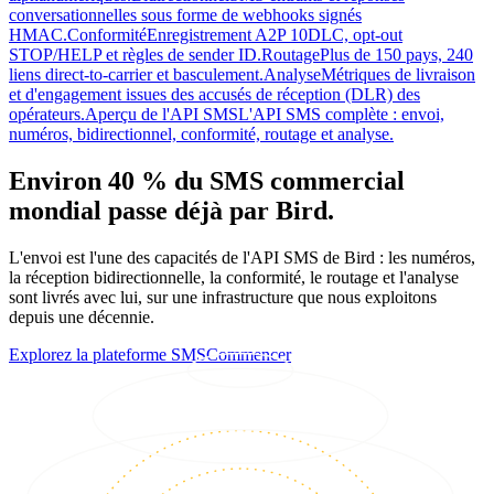
conversationnelles sous forme de webhooks signés
HMAC.
Conformité
Enregistrement A2P 10DLC, opt-out
STOP/HELP et règles de sender ID.
Routage
Plus de 150 pays, 240
liens direct-to-carrier et basculement.
Analyse
Métriques de livraison
et d'engagement issues des accusés de réception (DLR) des
opérateurs.
Aperçu de l'API SMS
L'API SMS complète : envoi,
numéros, bidirectionnel, conformité, routage et analyse.
Environ 40 % du SMS commercial
mondial passe déjà par Bird.
L'envoi est l'une des capacités de l'API SMS de Bird : les numéros,
la réception bidirectionnelle, la conformité, le routage et l'analyse
sont livrés avec lui, sur une infrastructure que nous exploitons
depuis une décennie.
Explorez la plateforme SMS
Commencer