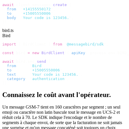
await
 client
.
messages
.
create
({
  from
:
 "
+14155550172
"
,
  to
:
   "
+15005550006
"
,
  body
:
 "
Your code is 123456.
"
,
});
bird.ts
Bird
import
 {
 BirdClient 
}
 from
 "
@messagebird/sdk
"
;
const
 bird 
=
 new
 BirdClient
({
 apiKey
:
 process
.
env
.
BIRD_
await
 bird
.
sms
.
send
({
  from
:
     "
Bird
"
,
  to
:
       "
+15005550006
"
,
  text
:
     "
Your code is 123456.
"
,
  category
:
 "
authentication
"
,
});
Connaissez le coût avant l'opérateur.
Un message GSM-7 tient en 160 caractères par segment ; un seul
emoji ou caractère non latin bascule tout le message en UCS-2 et
réduit cela à 70. Le SDK indique l'encodage et le nombre de
segments à chaque envoi, de sorte que la facturation ne soit jamais
une surprise et qu'un message concaténé soit toujours un choix