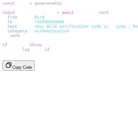
const
 code 
=
 generateOtp
();
const
 {
 data
,
 error 
}
 =
 await
 bird
.
sms
.
send
({
  from
:
     "
Bird
"
,
  to
:
       "
+15005550006
"
,
  text
:
     `
Your Bird verification code is 
${
code
}
. Re
  category
:
 "
authentication
"
,
}).
safe
();
if
 (
error
)
 throw
 error
;
console
.
log
(
data
.
id
);
// → "sms_4kT01Lq2m..."
Copy Code