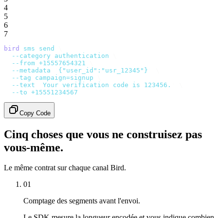
4
5
6
7
bird
 sms
 send
 \
  --category
 authentication
 \
  --from
 +15557654321
 \
  --metadata
 '
{"user_id":"usr_12345"}
'
 \
  --tag
 campaign=signup
 \
  --text
 '
Your verification code is 123456.
'
 \
  --to
 +15551234567
Copy Code
Cinq choses que vous ne construisez pas
vous-même.
Le même contrat sur chaque canal Bird.
01
Comptage des segments avant l'envoi.
Le SDK mesure la longueur encodée et vous indique combien