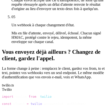
Chaque envoi accepte une clé d'idempotence, de sorte qu'une
requête réessayée après un délai d'attente renvoie le résultat
d'origine au lieu d'envoyer un texto deux fois à quelqu'un.
05
Un webhook à chaque changement d'état.
Mis en file d'attente, envoyé, délivré, échoué. Chacun signé
HMAC, protégé contre le rejeu, idempotent, la même
enveloppe sur chaque canal.
Vous envoyez déjà ailleurs ? Changez de
client, gardez l'appel.
La forme change à peine : remplacez le client, gardez vos from, to et
text, pointez vos webhooks vers un seul endpoint. Le même modèle
d'authentification que vos envois e-mail, voix et WhatsApp.
twilio.ts
Twilio
import
 twilio 
from
 "
twilio
"
;
const
 client 
=
 twilio
(
accountSid
,
 authToken
);