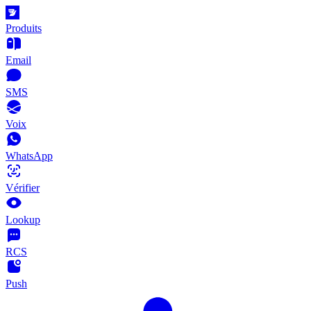
Produits
Email
SMS
Voix
WhatsApp
Vérifier
Lookup
RCS
Push