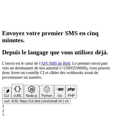
Envoyez votre premier SMS en cinq
minutes.
Depuis le langage que vous utilisez déjà.
L'envoi est le cœur de l'
API SMS de Bird
. Le premier envoi part
vers un destinataire de test autorisé (+15005550006), vous pouvez
donc livrer un contrôle CI et câbler des webhooks avant de
provisionner un numéro.
CLI
cURL
Node.js
Python
Go
PHP
curl -fsSL https://cli.bird.com/install.sh | sh
1
2
3