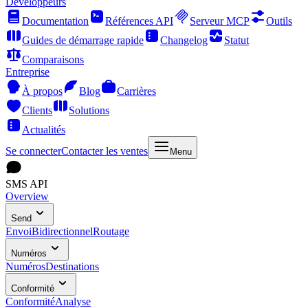
Développeurs
Documentation
Références API
Serveur MCP
Outils
Guides de démarrage rapide
Changelog
Statut
Comparaisons
Entreprise
À propos
Blog
Carrières
Clients
Solutions
Actualités
Se connecter
Contacter les ventes
Menu
SMS API
Overview
Send
Envoi
Bidirectionnel
Routage
Numéros
Numéros
Destinations
Conformité
Conformité
Analyse