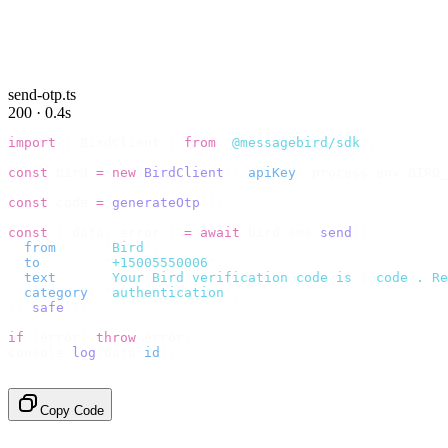
send-otp.ts
200 · 0.4s
import
 {
 BirdClient 
}
 from
 "
@messagebird/sdk
"
;
const
 bird 
=
 new
 BirdClient
({
 apiKey
:
 process
.
env
.
BIRD_
const
 code 
=
 generateOtp
();
const
 {
 data
,
 error 
}
 =
 await
 bird
.
sms
.
send
({
  from
:
     "
Bird
"
,
  to
:
       "
+15005550006
"
,
  text
:
     `
Your Bird verification code is 
${
code
}
. Re
  category
:
 "
authentication
"
,
}).
safe
();
if
 (
error
)
 throw
 error
;
console
.
log
(
data
.
id
);
// → "sms_4kT01Lq2m..."
Copy Code