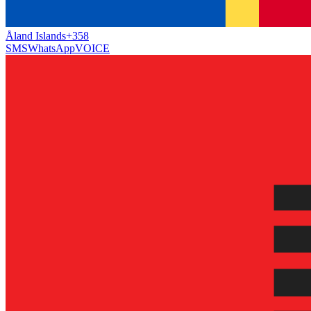
Åland Islands
+358
SMS
WhatsApp
VOICE