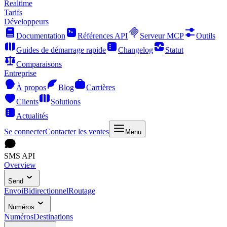
Realtime
Tarifs
Développeurs
Documentation
Références API
Serveur MCP
Outils
Guides de démarrage rapide
Changelog
Statut
Comparaisons
Entreprise
À propos
Blog
Carrières
Clients
Solutions
Actualités
Se connecter
Contacter les ventes
Menu
SMS API
Overview
Send
Envoi
Bidirectionnel
Routage
Numéros
Numéros
Destinations