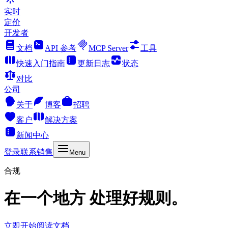
实时
定价
开发者
文档
API 参考
MCP Server
工具
快速入门指南
更新日志
状态
对比
公司
关于
博客
招聘
客户
解决方案
新闻中心
登录
联系销售
Menu
合规
在一个地方 处理好规则。
立即开始
阅读文档