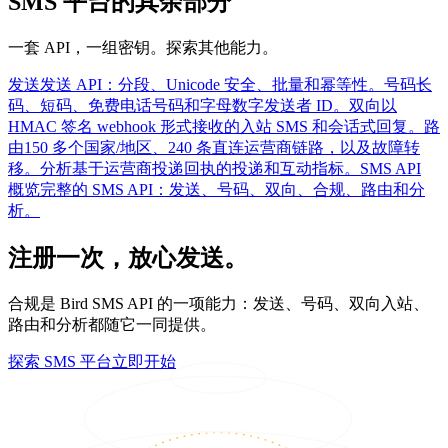
SMS 平台的其余部分
一套 API，一组密钥。探索其他能力。
发送
发送 API：分段、Unicode 安全、批量和幂等性。
号码
长
码、短码、免费电话号码和字母数字发送者 ID。
双向
以
HMAC 签名 webhook 形式接收的入站 SMS 和会话式回复。
路
由
150 多个国家/地区、240 条直连运营商链路，以及故障转
移。
分析
基于运营商投递回执的投递和互动指标。
SMS API
概览
完整的 SMS API：发送、号码、双向、合规、路由和分
析。
注册一次，放心发送。
合规是 Bird SMS API 的一项能力：发送、号码、双向入站、
路由和分析都随它一同提供。
探索 SMS 平台
立即开始