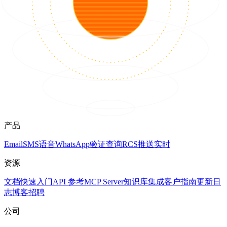
产品
Email
SMS
语音
WhatsApp
验证
查询
RCS
推送
实时
资源
文档
快速入门
API 参考
MCP Server
知识库
集成
客户
指南
更新日
志
博客
招聘
公司