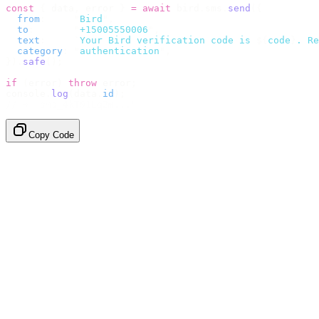
const
 {
 data
,
 error 
}
 =
 await
 bird
.
sms
.
send
({
  from
:
     "
Bird
"
,
  to
:
       "
+15005550006
"
,
  text
:
     `
Your Bird verification code is 
${
code
}
. Re
  category
:
 "
authentication
"
,
}).
safe
();
if
 (
error
)
 throw
 error
;
console
.
log
(
data
.
id
);
// → "sms_4kT01Lq2m..."
Copy Code