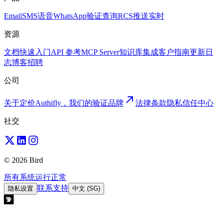
Email
SMS
语音
WhatsApp
验证
查询
RCS
推送
实时
资源
文档
快速入门
API 参考
MCP Server
知识库
集成
客户
指南
更新日
志
博客
招聘
公司
关于
定价
Authifly，我们的验证品牌
法律
条款
隐私
信任中心
社交
© 2026 Bird
所有系统运行正常
联系支持
隐私设置
中文 (SG)