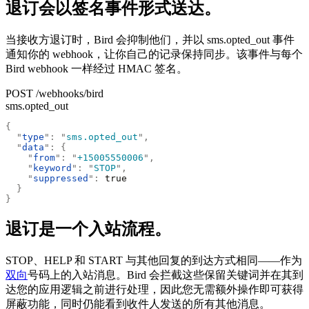
退订会以签名事件形式送达。
当接收方退订时，Bird 会抑制他们，并以 sms.opted_out 事件
通知你的 webhook，让你自己的记录保持同步。该事件与每个
Bird webhook 一样经过 HMAC 签名。
POST /webhooks/bird
sms.opted_out
{
  "
type
"
:
 "
sms.opted_out
"
,
  "
data
"
:
 {
    "
from
"
:
 "
+15005550006
"
,
    "
keyword
"
:
 "
STOP
"
,
    "
suppressed
"
:
 true
  }
}
退订是一个入站流程。
STOP、HELP 和 START 与其他回复的到达方式相同——作为
双向
号码上的入站消息。Bird 会拦截这些保留关键词并在其到
达您的应用逻辑之前进行处理，因此您无需额外操作即可获得
屏蔽功能，同时仍能看到收件人发送的所有其他消息。