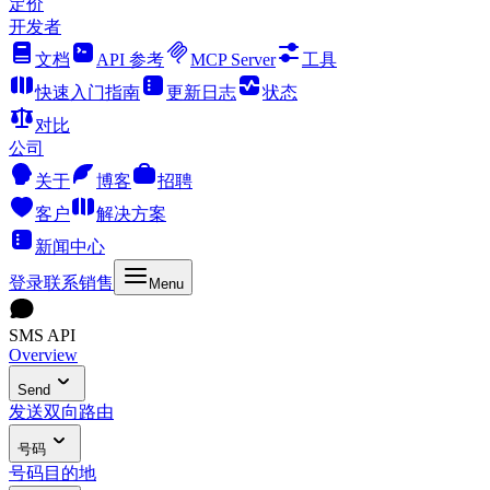
定价
开发者
文档
API 参考
MCP Server
工具
快速入门指南
更新日志
状态
对比
公司
关于
博客
招聘
客户
解决方案
新闻中心
登录
联系销售
Menu
SMS API
Overview
Send
发送
双向
路由
号码
号码
目的地