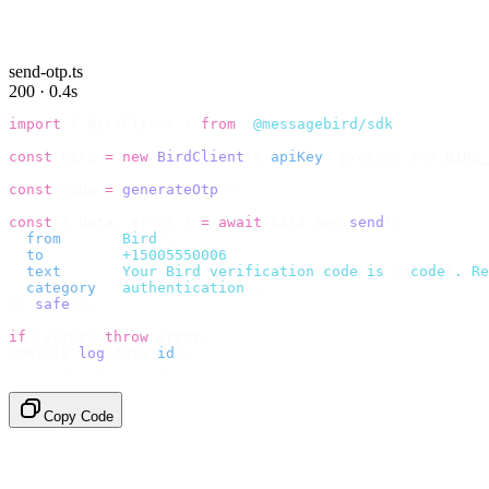
send-otp.ts
200 · 0.4s
import
 {
 BirdClient 
}
 from
 "
@messagebird/sdk
"
;
const
 bird 
=
 new
 BirdClient
({
 apiKey
:
 process
.
env
.
BIRD_
const
 code 
=
 generateOtp
();
const
 {
 data
,
 error 
}
 =
 await
 bird
.
sms
.
send
({
  from
:
     "
Bird
"
,
  to
:
       "
+15005550006
"
,
  text
:
     `
Your Bird verification code is 
${
code
}
. Re
  category
:
 "
authentication
"
,
}).
safe
();
if
 (
error
)
 throw
 error
;
console
.
log
(
data
.
id
);
// → "sms_4kT01Lq2m..."
Copy Code