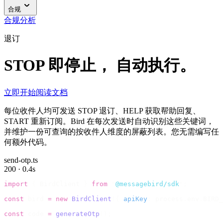
合规
合规
分析
退订
STOP 即停止， 自动执行。
立即开始
阅读文档
每位收件人均可发送 STOP 退订、HELP 获取帮助回复、
START 重新订阅。Bird 在每次发送时自动识别这些关键词，
并维护一份可查询的按收件人维度的屏蔽列表。您无需编写任
何额外代码。
send-otp.ts
200 · 0.4s
import
 {
 BirdClient 
}
 from
 "
@messagebird/sdk
"
;
const
 bird 
=
 new
 BirdClient
({
 apiKey
:
 process
.
env
.
BIRD_
const
 code 
=
 generateOtp
();