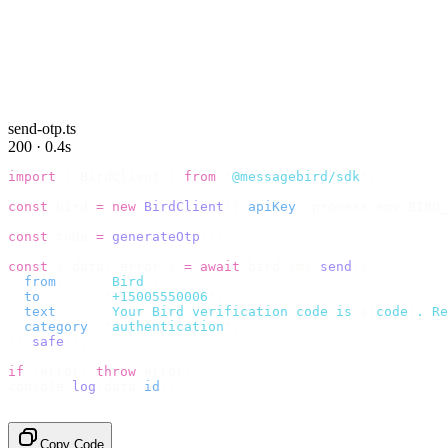
send-otp.ts
200 · 0.4s
import
 {
 BirdClient 
}
 from
 "
@messagebird/sdk
"
;
const
 bird 
=
 new
 BirdClient
({
 apiKey
:
 process
.
env
.
BIRD_
const
 code 
=
 generateOtp
();
const
 {
 data
,
 error 
}
 =
 await
 bird
.
sms
.
send
({
  from
:
     "
Bird
"
,
  to
:
       "
+15005550006
"
,
  text
:
     `
Your Bird verification code is 
${
code
}
. Re
  category
:
 "
authentication
"
,
}).
safe
();
if
 (
error
)
 throw
 error
;
console
.
log
(
data
.
id
);
// → "sms_4kT01Lq2m..."
Copy Code