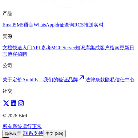
产品
Email
SMS
语音
WhatsApp
验证
查询
RCS
推送
实时
资源
文档
快速入门
API 参考
MCP Server
知识库
集成
客户
指南
更新日
志
博客
招聘
公司
关于
定价
Authifly，我们的验证品牌
法律
条款
隐私
信任中心
社交
© 2026 Bird
所有系统运行正常
联系支持
隐私设置
中文 (SG)