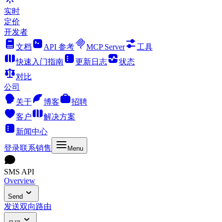
实时
定价
开发者
文档
API 参考
MCP Server
工具
快速入门指南
更新日志
状态
对比
公司
关于
博客
招聘
客户
解决方案
新闻中心
登录
联系销售
Menu
SMS API
Overview
Send
发送
双向
路由