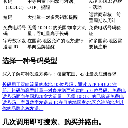
长码
中等用量下的双向对话、
A2P 10DLC 品牌
（10DLC）
OTP、提醒
+ 活动
运营商审核，前
短码
大批量一对多营销和提醒
置周期以周计
免费电话号
无需 10DLC 的美国/加拿大流
免费电话号码验
码
量，吞吐量高于长码
证
字母数字发
在国家/地区允许的地方进行
许多国家/地区需
送者 ID
单向品牌提醒
要预注册
选择一种号码类型
深入了解每种发送方类型：覆盖范围、吞吐量及注册要求。
长码
用于双向流量的本地 10 位号码，通过 A2P 10DLC 注
册。
短码
为高吞吐量一对多发送而构建的 5–6 位号码。
免费电
话号码
面向美国和加拿大流量、无需 10DLC 的已验证免费电
话号码。
字母数字发送者 ID
在目的地国家/地区允许的地方以
你的品牌名称发送。
几次调用即可搜索、购买并路由。