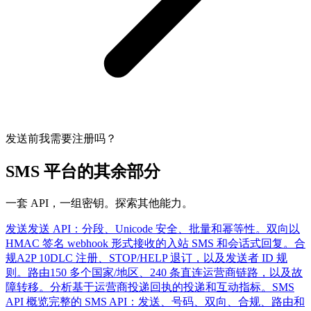
发送前我需要注册吗？
SMS 平台的其余部分
一套 API，一组密钥。探索其他能力。
发送
发送 API：分段、Unicode 安全、批量和幂等性。
双向
以
HMAC 签名 webhook 形式接收的入站 SMS 和会话式回复。
合
规
A2P 10DLC 注册、STOP/HELP 退订，以及发送者 ID 规
则。
路由
150 多个国家/地区、240 条直连运营商链路，以及故
障转移。
分析
基于运营商投递回执的投递和互动指标。
SMS
API 概览
完整的 SMS API：发送、号码、双向、合规、路由和