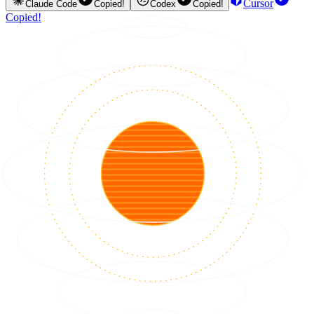
Cursor
Claude Code
Copied!
Codex
Copied!
Copied!