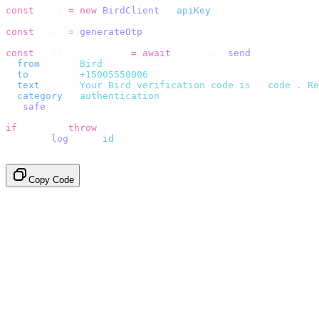
const
 bird 
=
 new
 BirdClient
({
 apiKey
:
 process
.
env
.
BIRD_
const
 code 
=
 generateOtp
();
const
 {
 data
,
 error 
}
 =
 await
 bird
.
sms
.
send
({
  from
:
     "
Bird
"
,
  to
:
       "
+15005550006
"
,
  text
:
     `
Your Bird verification code is 
${
code
}
. Re
  category
:
 "
authentication
"
,
}).
safe
();
if
 (
error
)
 throw
 error
;
console
.
log
(
data
.
id
);
// → "sms_4kT01Lq2m..."
Copy Code