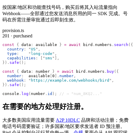
按国家/地区和功能查找号码，购买后将其入站流量指向
Webhook——全部通过您发送消息所用的同一 SDK 完成。号
码在所需注册审批通过后即刻生效。
provision.ts
201 · purchased
const
 {
 data
:
 available 
}
 =
 await
 bird
.
numbers
.
search
({
  country
:
 "
US
"
,
  type
:
    "
long-code
"
,
  capabilities
:
 [
"
sms
"
],
}).
safe
();
const
 {
 data
:
 number 
}
 =
 await
 bird
.
numbers
.
buy
({
  number
:
  available
[
0
].
number
,
  webhook
:
 "
https://example.com/webhooks/bird
"
,
}).
safe
();
console
.
log
(
number
.
id
);
 // → "num_8KQ2..."
在需要的地方处理好注册。
大多数美国应用流量需要
A2P 10DLC
品牌和活动注册；免费
电话号码需要验证；许多国家/地区要求发送者 ID 预注册。
Bird 会从控制台运行其中每一项，
合规
界面会从 API 跟踪状