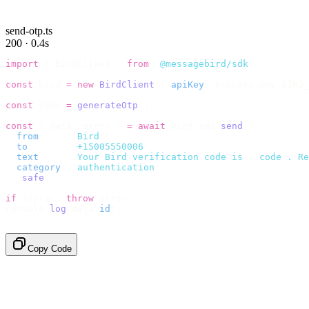
send-otp.ts
200 · 0.4s
import
 {
 BirdClient 
}
 from
 "
@messagebird/sdk
"
;
const
 bird 
=
 new
 BirdClient
({
 apiKey
:
 process
.
env
.
BIRD_
const
 code 
=
 generateOtp
();
const
 {
 data
,
 error 
}
 =
 await
 bird
.
sms
.
send
({
  from
:
     "
Bird
"
,
  to
:
       "
+15005550006
"
,
  text
:
     `
Your Bird verification code is 
${
code
}
. Re
  category
:
 "
authentication
"
,
}).
safe
();
if
 (
error
)
 throw
 error
;
console
.
log
(
data
.
id
);
// → "sms_4kT01Lq2m..."
Copy Code