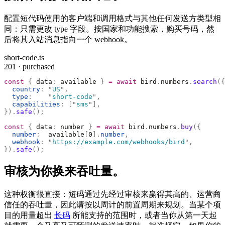
配置短代码使用的客户端和调用格式与其他任何发送方类型相
同：只需更改 type 字段。按国家和功能搜索，购买号码，然
后将其入站消息指向一个 webhook。
short-code.ts
201 · purchased
const
 {
 data
:
 available 
}
 =
 await
 bird
.
numbers
.
search
({
  country
:
 "
US
"
,
  type
:
    "
short-code
"
,
  capabilities
:
 [
"
sms
"
],
}).
safe
();
const
 {
 data
:
 number 
}
 =
 await
 bird
.
numbers
.
buy
({
  number
:
  available
[
0
].
number
,
  webhook
:
 "
https://example.com/webhooks/bird
"
,
}).
safe
();
审核为你换来吞吐量。
这种权衡很直接：短码通过先经过审核来赢得其高的、运营商
信任的吞吐量，因此请按以周计的前置周期来规划。当某个项
目的用量超出
长码
所能支持的范围时，或者当你从第一天起