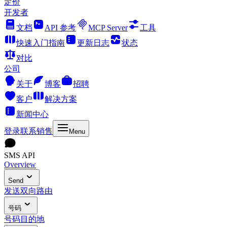
定价
开发者
文档
API 参考
MCP Server
工具
快速入门指南
更新日志
状态
对比
公司
关于
博客
招聘
客户
解决方案
新闻中心
登录
联系销售
Menu
SMS API
Overview
Send
发送
双向
路由
号码
号码
目的地