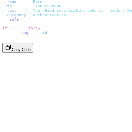
  from
:
     "
Bird
"
,
  to
:
       "
+15005550006
"
,
  text
:
     `
Your Bird verification code is 
${
code
}
. Re
  category
:
 "
authentication
"
,
}).
safe
();
if
 (
error
)
 throw
 error
;
console
.
log
(
data
.
id
);
// → "sms_4kT01Lq2m..."
Copy Code