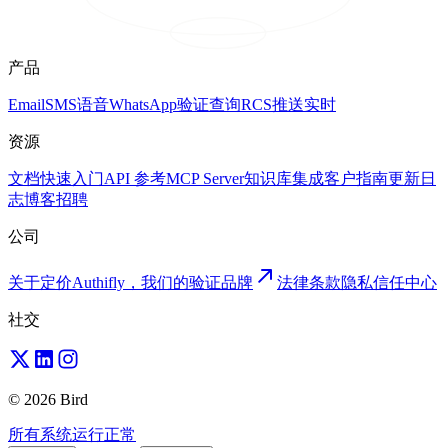
产品
Email
SMS
语音
WhatsApp
验证
查询
RCS
推送
实时
资源
文档
快速入门
API 参考
MCP Server
知识库
集成
客户
指南
更新日
志
博客
招聘
公司
关于
定价
Authifly，我们的验证品牌
法律
条款
隐私
信任中心
社交
© 2026 Bird
所有系统运行正常