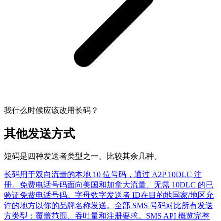
我什么时候应该改用长码？
其他发送方式
短码是四种发送者类型之一。比较其余几种。
长码
用于双向流量的本地 10 位号码，通过 A2P 10DLC 注
册。
免费电话号码
面向美国和加拿大流量、无需 10DLC 的已
验证免费电话号码。
字母数字发送者 ID
在目的地国家/地区允
许的地方以你的品牌名称发送。
全部 SMS 号码
对比所有发送
方类型：覆盖范围、吞吐量和注册要求。
SMS API 概览
完整