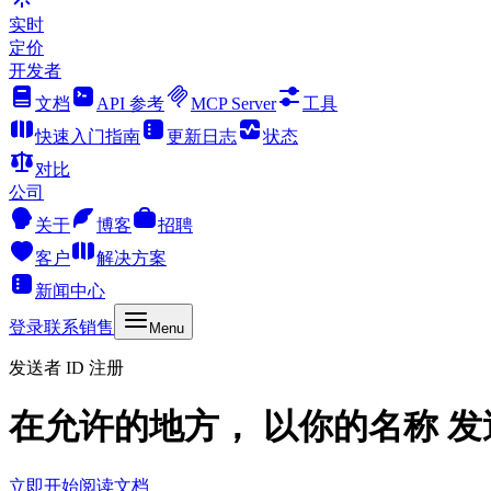
实时
定价
开发者
文档
API 参考
MCP Server
工具
快速入门指南
更新日志
状态
对比
公司
关于
博客
招聘
客户
解决方案
新闻中心
登录
联系销售
Menu
发送者 ID 注册
在允许的地方， 以你的名称 发
立即开始
阅读文档