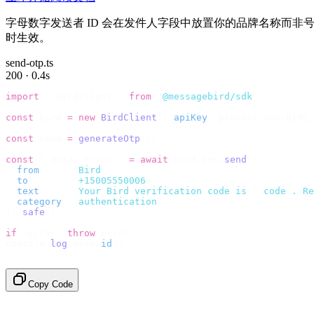
字母数字发送者 ID 会在发件人字段中放置你的品牌名称而非号
时生效。
send-otp.ts
200 · 0.4s
import
 {
 BirdClient 
}
 from
 "
@messagebird/sdk
"
;
const
 bird 
=
 new
 BirdClient
({
 apiKey
:
 process
.
env
.
BIRD_
const
 code 
=
 generateOtp
();
const
 {
 data
,
 error 
}
 =
 await
 bird
.
sms
.
send
({
  from
:
     "
Bird
"
,
  to
:
       "
+15005550006
"
,
  text
:
     `
Your Bird verification code is 
${
code
}
. Re
  category
:
 "
authentication
"
,
}).
safe
();
if
 (
error
)
 throw
 error
;
console
.
log
(
data
.
id
);
// → "sms_4kT01Lq2m..."
Copy Code