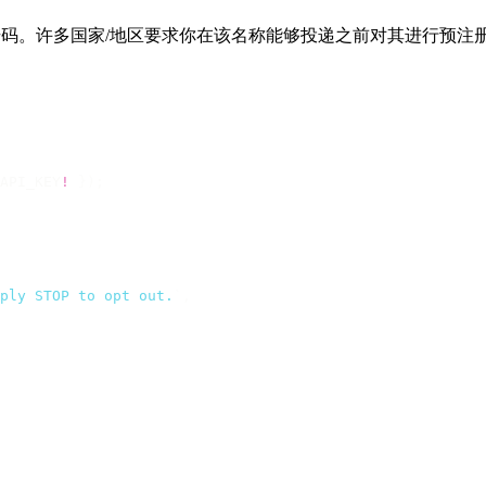
码。许多国家/地区要求你在该名称能够投递之前对其进行预注册。B
API_KEY
!
 });
ply STOP to opt out.
`
,