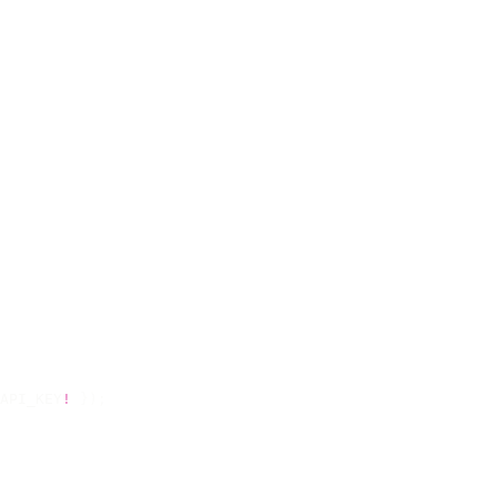
API_KEY
!
 });