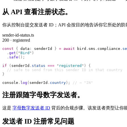
从 API 查看注册状态。
你从控制台提交发送者 ID；API 会按目的地告诉你它所处
sender-id-status.ts
200 · registered
const
 {
 data
:
 senderId 
}
 =
 await
 bird
.
sms
.
compliance
.
se
  .
get
(
"
Bird
"
)
  .
safe
();
if
 (
senderId
.
status
 ===
 "
registered
"
)
 {
  // safe to send from this sender ID in that country
}
console
.
log
(
senderId
.
country
);
 // → "IN"
注册跟随字母数字发送者。
这是
字母数字发送者 ID
背后的合规步骤。该发送者类型让你能
发送者 ID 注册常见问题