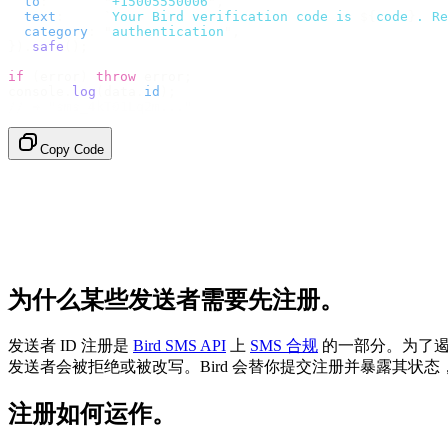
  to
:
       "
+15005550006
"
,
  text
:
     `
Your Bird verification code is 
${
code
}
. Re
  category
:
 "
authentication
"
,
}).
safe
();
if
 (
error
)
 throw
 error
;
console
.
log
(
data
.
id
);
// → "sms_4kT01Lq2m..."
Copy Code
为什么某些发送者需要先注册。
发送者 ID 注册是
Bird SMS API
上
SMS 合规
的一部分。为了遏
发送者会被拒绝或被改写。Bird 会替你提交注册并暴露其状
注册如何运作。