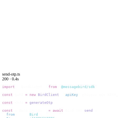
send-otp.ts
200 · 0.4s
import
 {
 BirdClient 
}
 from
 "
@messagebird/sdk
"
;
const
 bird 
=
 new
 BirdClient
({
 apiKey
:
 process
.
env
.
BIRD_
const
 code 
=
 generateOtp
();
const
 {
 data
,
 error 
}
 =
 await
 bird
.
sms
.
send
({
  from
:
     "
Bird
"
,