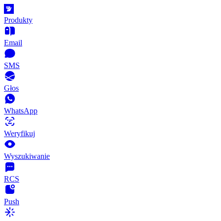
Produkty
Email
SMS
Głos
WhatsApp
Weryfikuj
Wyszukiwanie
RCS
Push