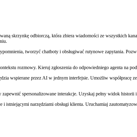
waną skrzynkę odbiorczą, która zbiera wiadomości ze wszystkich kan
niu.
ypomnienia, tworzyć chatboty i obsługiwać rutynowe zapytania. Pozw
ontekstu rozmowy. Kieruj zgłoszenia do odpowiedniego agenta na podst
ędzia wspierane przez AI w jednym interfejsie. Umożliw współpracę ze
apewnić spersonalizowane interakcje. Uzyskaj pełny widok historii i 
i istniejącymi narzędziami obsługi klienta. Uruchamiaj zautomatyzo