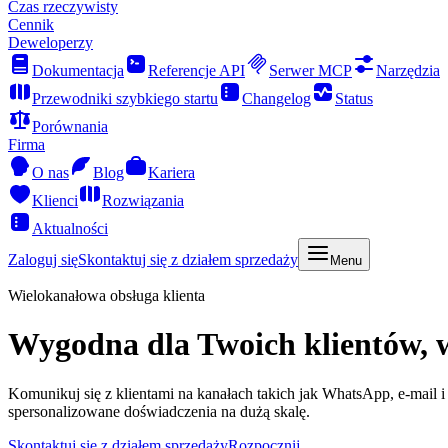
Czas rzeczywisty
Cennik
Deweloperzy
Dokumentacja
Referencje API
Serwer MCP
Narzędzia
Przewodniki szybkiego startu
Changelog
Status
Porównania
Firma
O nas
Blog
Kariera
Klienci
Rozwiązania
Aktualności
Zaloguj się
Skontaktuj się z działem sprzedaży
Menu
Wielokanałowa obsługa klienta
Wygodna dla Twoich klientów, 
Komunikuj się z klientami na kanałach takich jak WhatsApp, e-mail
spersonalizowane doświadczenia na dużą skalę.
Skontaktuj się z działem sprzedaży
Rozpocznij