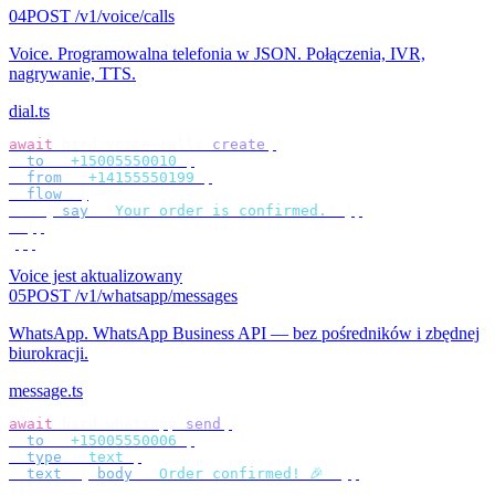
04
POST /v1/voice/calls
Voice
.
Programowalna telefonia w JSON. Połączenia, IVR,
nagrywanie, TTS.
dial.ts
await
 bird
.
voice
.
calls
.
create
({
  to
:
 "
+15005550010
"
,
  from
:
 "
+14155550199
"
,
  flow
:
 [
    {
 say
:
 "
Your order is confirmed.
"
 },
  ],
});
Voice jest aktualizowany
05
POST /v1/whatsapp/messages
WhatsApp
.
WhatsApp Business API — bez pośredników i zbędnej
biurokracji.
message.ts
await
 bird
.
whatsapp
.
send
({
  to
:
 "
+15005550006
"
,
  type
:
 "
text
"
,
  text
:
 {
 body
:
 "
Order confirmed! 🎉
"
 },
});