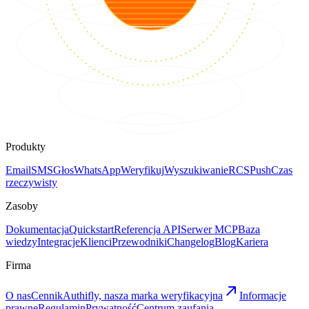
Produkty
Email
SMS
Głos
WhatsApp
Weryfikuj
Wyszukiwanie
RCS
Push
Czas
rzeczywisty
Zasoby
Dokumentacja
Quickstart
Referencja API
Serwer MCP
Baza
wiedzy
Integracje
Klienci
Przewodniki
Changelog
Blog
Kariera
Firma
O nas
Cennik
Authifly, nasza marka weryfikacyjna
Informacje
prawne
Regulamin
Prywatność
Centrum zaufania