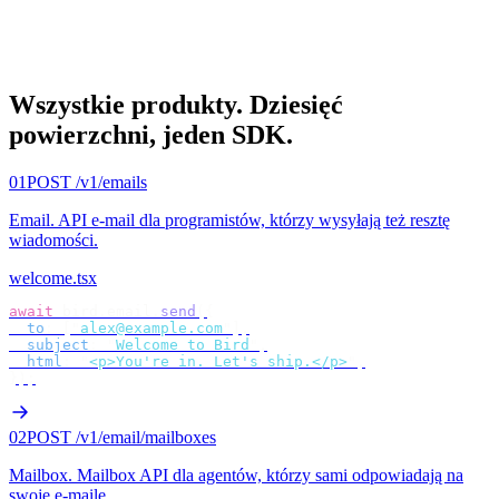
Wszystkie produkty.
Dziesięć
powierzchni, jeden SDK.
01
POST /v1/emails
Email
.
API e-mail dla programistów, którzy wysyłają też resztę
wiadomości.
welcome.tsx
await
 bird
.
email
.
send
({
  to
:
 [
"
alex@example.com
"
],
  subject
:
 "
Welcome to Bird
"
,
  html
:
 "
<p>You're in. Let's ship.</p>
"
,
});
02
POST /v1/email/mailboxes
Mailbox
.
Mailbox API dla agentów, którzy sami odpowiadają na
swoje e-maile.