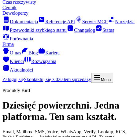
Czas rzeczywisty
Cennik
Deweloperzy
Dokumentacja
Referencje API
Serwer MCP
Narzędzia
Przewodniki szybkiego startu
Changelog
Status
Porównania
Firma
O nas
Blog
Kariera
Klienci
Rozwiązania
Aktualności
Zaloguj się
Skontaktuj się z działem sprzedaży
Menu
Produkty Bird
Dziesięć powierzchni. Jedna
platforma. Ten sam kształt.
Email, Mailbox, SMS, Voice, WhatsApp, Verify, Lookup, RCS,