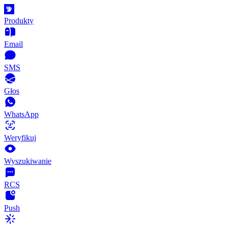
Produkty
Email
SMS
Głos
WhatsApp
Weryfikuj
Wyszukiwanie
RCS
Push