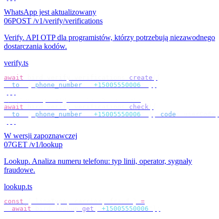
WhatsApp jest aktualizowany
06
POST /v1/verify/verifications
Verify
.
API OTP dla programistów, którzy potrzebują niezawodnego
dostarczania kodów.
verify.ts
await
 bird
.
verify
.
verifications
.
create
({
  to
:
 {
 phone_number
:
 "
+15005550006
"
 },
});
// check by target — no id to store
await
 bird
.
verify
.
verifications
.
check
({
  to
:
 {
 phone_number
:
 "
+15005550006
"
 },
 code
:
 userCode
,
});
W wersji zapoznawczej
07
GET /v1/lookup
Lookup
.
Analiza numeru telefonu: typ linii, operator, sygnały
fraudowe.
lookup.ts
const
 {
 lineType
,
 carrier
,
 fraud 
}
 =
  await
 bird
.
lookup
.
get
(
"
+15005550006
"
);