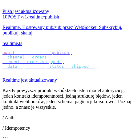
});
Push jest aktualizowany
10
POST /v1/realtime/publish
Realtime
.
Hostowany pub/sub przez WebSocket. Subskrybuj,
publikuj, skaluj.
realtime.ts
await
 bird
.
realtime
.
publish
({
  channel
:
 "
orders
"
,
  event
:
 "
order.shipped
"
,
  data
:
 {
 orderId
,
 status
:
 "
shipped
"
 },
});
Realtime jest aktualizowany
Każdy powyższy produkt współdzieli jeden model autoryzacji,
jeden kontrakt idempotentności, jedną strukturę błędów, jeden
kontrakt webhooków, jeden schemat paginacji kursorowej. Poznaj
jedno, a znasz je wszystkie.
/ Auth
/ Idempotency