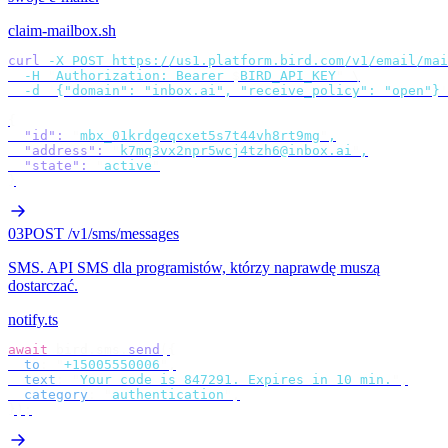
claim-mailbox.sh
curl
 -X
 POST
 https://us1.platform.bird.com/v1/email/mai
  -H
 "
Authorization: Bearer 
$
BIRD_API_KEY
"
 \
  -d
 '
{"domain": "inbox.ai", "receive_policy": "open"}
'
{
  "id"
:
 "
mbx_01krdgeqcxet5s7t44vh8rt9mg
"
,
  "address"
:
 "
k7mq3vx2npr5wcj4tzh6@inbox.ai
"
,
  "state"
:
 "
active
"
}
03
POST /v1/sms/messages
SMS
.
API SMS dla programistów, którzy naprawdę muszą
dostarczać.
notify.ts
await
 bird
.
sms
.
send
({
  to
:
 "
+15005550006
"
,
  text
:
 "
Your code is 847291. Expires in 10 min.
"
,
  category
:
 "
authentication
"
,
});