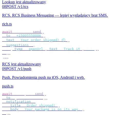
Lookup jest aktualizowany
08
POST /v1/rcs
RCS
.
RCS Business Messaging — lepiej wyglądający brat SMS.
rich.ts
await
 bird
.
rcs
.
send
({
  to
:
 "
+15005550006
"
,
  text
:
 "
Your order shipped! 📦
"
,
  suggestions
:
 [
    {
 type
:
 "
openUrl
"
,
 text
:
 "
Track it
"
,
 url 
},
  ],
});
RCS jest aktualizowany
09
POST /v1/push
Push
.
Powiadomienia push na iOS, Android i web.
push.ts
await
 bird
.
push
.
send
({
  to
:
 {
 deviceToken 
},
  notification
:
 {
    title
:
 "
Order shipped!
"
,
    body
:
 "
Your package is on its way.
"
,
  },