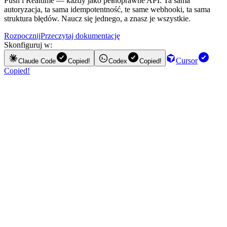
Push i Realtime — każdy jako pełnoprawne API. Ta sama
autoryzacja, ta sama idempotentność, te same webhooki, ta sama
struktura błędów. Naucz się jednego, a znasz je wszystkie.
Rozpocznij
Przeczytaj dokumentację
Skonfiguruj w:
Cursor
Claude Code
Copied!
Codex
Copied!
Copied!