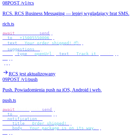
08
POST /v1/rcs
RCS
.
RCS Business Messaging — lepiej wyglądający brat SMS.
rich.ts
await
 bird
.
rcs
.
send
({
  to
:
 "
+15005550006
"
,
  text
:
 "
Your order shipped! 📦
"
,
  suggestions
:
 [
    {
 type
:
 "
openUrl
"
,
 text
:
 "
Track it
"
,
 url 
},
  ],
});
RCS jest aktualizowany
09
POST /v1/push
Push
.
Powiadomienia push na iOS, Android i web.
push.ts
await
 bird
.
push
.
send
({
  to
:
 {
 deviceToken 
},
  notification
:
 {
    title
:
 "
Order shipped!
"
,
    body
:
 "
Your package is on its way.
"
,
  },
});