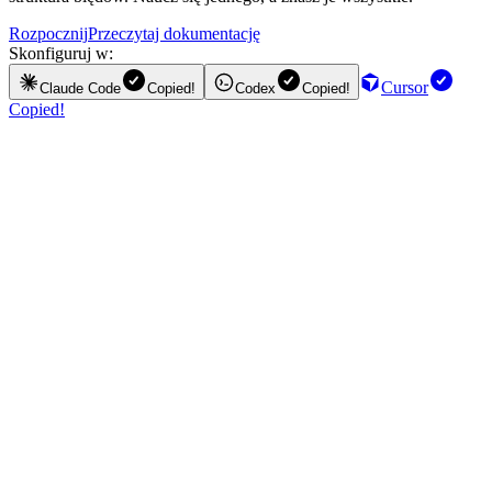
Rozpocznij
Przeczytaj dokumentację
Skonfiguruj w:
Cursor
Claude Code
Copied!
Codex
Copied!
Copied!