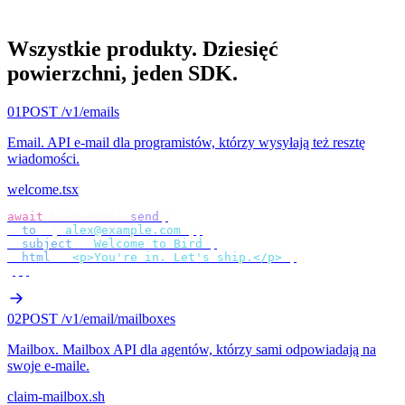
Wszystkie produkty.
Dziesięć
powierzchni, jeden SDK.
01
POST /v1/emails
Email
.
API e-mail dla programistów, którzy wysyłają też resztę
wiadomości.
welcome.tsx
await
 bird
.
email
.
send
({
  to
:
 [
"
alex@example.com
"
],
  subject
:
 "
Welcome to Bird
"
,
  html
:
 "
<p>You're in. Let's ship.</p>
"
,
});
02
POST /v1/email/mailboxes
Mailbox
.
Mailbox API dla agentów, którzy sami odpowiadają na
swoje e-maile.
claim-mailbox.sh