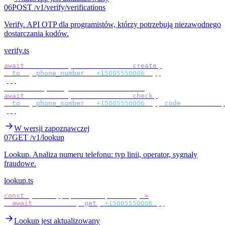
06
POST /v1/verify/verifications
Verify
.
API OTP dla programistów, którzy potrzebują niezawodnego
dostarczania kodów.
verify.ts
await
 bird
.
verify
.
verifications
.
create
({
  to
:
 {
 phone_number
:
 "
+15005550006
"
 },
});
// check by target — no id to store
await
 bird
.
verify
.
verifications
.
check
({
  to
:
 {
 phone_number
:
 "
+15005550006
"
 },
 code
:
 userCode
,
});
W wersji zapoznawczej
07
GET /v1/lookup
Lookup
.
Analiza numeru telefonu: typ linii, operator, sygnały
fraudowe.
lookup.ts
const
 {
 lineType
,
 carrier
,
 fraud 
}
 =
  await
 bird
.
lookup
.
get
(
"
+15005550006
"
);
Lookup jest aktualizowany