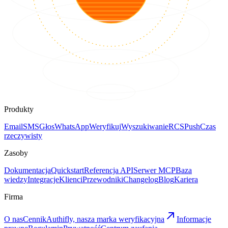
Produkty
Email
SMS
Głos
WhatsApp
Weryfikuj
Wyszukiwanie
RCS
Push
Czas
rzeczywisty
Zasoby
Dokumentacja
Quickstart
Referencja API
Serwer MCP
Baza
wiedzy
Integracje
Klienci
Przewodniki
Changelog
Blog
Kariera
Firma
O nas
Cennik
Authifly, nasza marka weryfikacyjna
Informacje