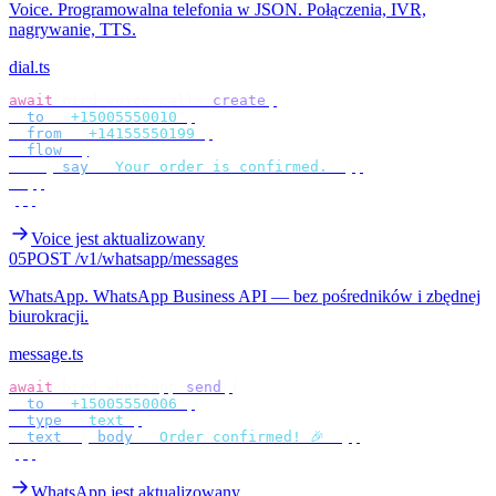
Voice
.
Programowalna telefonia w JSON. Połączenia, IVR,
nagrywanie, TTS.
dial.ts
await
 bird
.
voice
.
calls
.
create
({
  to
:
 "
+15005550010
"
,
  from
:
 "
+14155550199
"
,
  flow
:
 [
    {
 say
:
 "
Your order is confirmed.
"
 },
  ],
});
Voice jest aktualizowany
05
POST /v1/whatsapp/messages
WhatsApp
.
WhatsApp Business API — bez pośredników i zbędnej
biurokracji.
message.ts
await
 bird
.
whatsapp
.
send
({
  to
:
 "
+15005550006
"
,
  type
:
 "
text
"
,
  text
:
 {
 body
:
 "
Order confirmed! 🎉
"
 },
});
WhatsApp jest aktualizowany