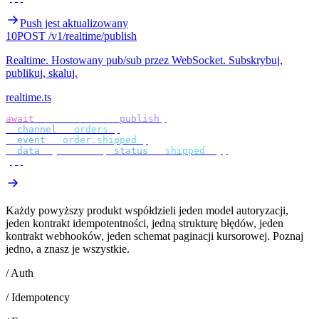
Push jest aktualizowany
10
POST /v1/realtime/publish
Realtime
.
Hostowany pub/sub przez WebSocket. Subskrybuj,
publikuj, skaluj.
realtime.ts
await
 bird
.
realtime
.
publish
({
  channel
:
 "
orders
"
,
  event
:
 "
order.shipped
"
,
  data
:
 {
 orderId
,
 status
:
 "
shipped
"
 },
});
Każdy powyższy produkt współdzieli jeden model autoryzacji,
jeden kontrakt idempotentności, jedną strukturę błędów, jeden
kontrakt webhooków, jeden schemat paginacji kursorowej. Poznaj
jedno, a znasz je wszystkie.
/ Auth
/ Idempotency