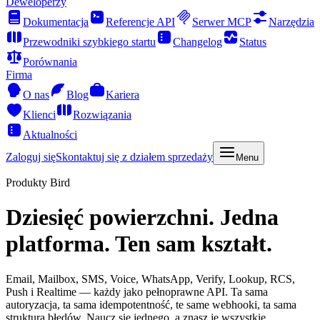
Deweloperzy
Dokumentacja
Referencje API
Serwer MCP
Narzędzia
Przewodniki szybkiego startu
Changelog
Status
Porównania
Firma
O nas
Blog
Kariera
Klienci
Rozwiązania
Aktualności
Zaloguj się
Skontaktuj się z działem sprzedaży
Menu
Produkty Bird
Dziesięć powierzchni. Jedna
platforma. Ten sam kształt.
Email, Mailbox, SMS, Voice, WhatsApp, Verify, Lookup, RCS,
Push i Realtime — każdy jako pełnoprawne API. Ta sama
autoryzacja, ta sama idempotentność, te same webhooki, ta sama
struktura błędów. Naucz się jednego, a znasz je wszystkie.