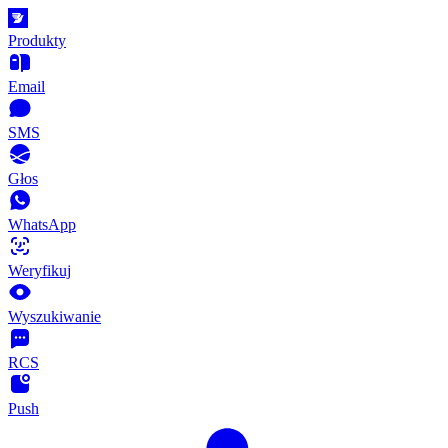
Produkty
Email
SMS
Głos
WhatsApp
Weryfikuj
Wyszukiwanie
RCS
Push