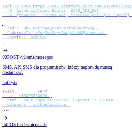
curl
 -X
 POST
 https://us1.platform.bird.com/v1/email/mai
  -H
 "
Authorization: Bearer 
$
BIRD_API_KEY
"
 \
  -d
 '
{"domain": "inbox.ai", "receive_policy": "open"}
'
{
  "id"
:
 "
mbx_01krdgeqcxet5s7t44vh8rt9mg
"
,
  "address"
:
 "
k7mq3vx2npr5wcj4tzh6@inbox.ai
"
,
  "state"
:
 "
active
"
}
03
POST /v1/sms/messages
SMS
.
API SMS dla programistów, którzy naprawdę muszą
dostarczać.
notify.ts
await
 bird
.
sms
.
send
({
  to
:
 "
+15005550006
"
,
  text
:
 "
Your code is 847291. Expires in 10 min.
"
,
  category
:
 "
authentication
"
,
});
04
POST /v1/voice/calls