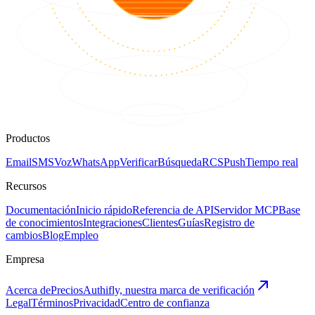
Productos
Email
SMS
Voz
WhatsApp
Verificar
Búsqueda
RCS
Push
Tiempo real
Recursos
Documentación
Inicio rápido
Referencia de API
Servidor MCP
Base
de conocimientos
Integraciones
Clientes
Guías
Registro de
cambios
Blog
Empleo
Empresa
Acerca de
Precios
Authifly, nuestra marca de verificación
Legal
Términos
Privacidad
Centro de confianza