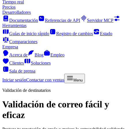
Tiempo real
Precios
Desarrolladores
Documentación
Referencias de API
Servidor MCP
Herramientas
Guías de inicio rápido
Registro de cambios
Estado
Comparaciones
Empresa
Acerca de
Blog
Empleo
Clientes
Soluciones
Sala de prensa
Iniciar sesión
Contactar con ventas
Menu
Validación de destinatarios
Validación de correo fácil y
eficaz