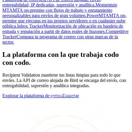
entregabilidad, IP dedicadas, supresión y analítica.
Momentum
MTA
MTA on-premise con flujos de trabajo y enrutamiento
personalizables para envíos de gran volumen.
PowerMTA
MTA on-
premise que ejecutas en tus propios servidores o en cualquier nube
pública.
Inbox Tracker
Monitorización de ubicación en bandeja de
entrada y reputación a partir de datos reales de buzones.
Competitive
Tracker
Compara tu programa de correo con otras marcas de tu
sector.
La plataforma con la que trabaja codo
con codo.
Recipient Validation mantiene tus listas limpias para todo lo que
envíes. La API de correo alojada de Bird se encarga del envío, con
entregabilidad, supresión y analítica integradas.
Explorar la plataforma de correo
Empezar