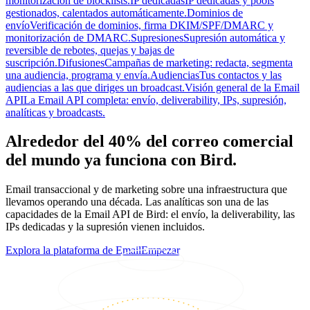
monitorización de blocklists.
IP dedicadas
IP dedicadas y pools
gestionados, calentados automáticamente.
Dominios de
envío
Verificación de dominios, firma DKIM/SPF/DMARC y
monitorización de DMARC.
Supresiones
Supresión automática y
reversible de rebotes, quejas y bajas de
suscripción.
Difusiones
Campañas de marketing: redacta, segmenta
una audiencia, programa y envía.
Audiencias
Tus contactos y las
audiencias a las que diriges un broadcast.
Visión general de la Email
API
La Email API completa: envío, deliverability, IPs, supresión,
analíticas y broadcasts.
Alrededor del 40% del correo comercial
del mundo ya funciona con Bird.
Email transaccional y de marketing sobre una infraestructura que
llevamos operando una década. Las analíticas son una de las
capacidades de la Email API de Bird: el envío, la deliverability, las
IPs dedicadas y la supresión vienen incluidos.
Explora la plataforma de Email
Empezar