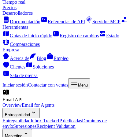
Tiempo real
Precios
Desarrolladores
Documentación
Referencias de API
Servidor MCP
Herramientas
Guías de inicio rápido
Registro de cambios
Estado
Comparaciones
Empresa
Acerca de
Blog
Empleo
Clientes
Soluciones
Sala de prensa
Iniciar sesión
Contactar con ventas
Menu
Email API
Overview
Email for Agents
Entregabilidad
Entregabilidad
Inbox Tracker
IP dedicadas
Dominios de
envío
Supresiones
Recipient Validation
Marketing