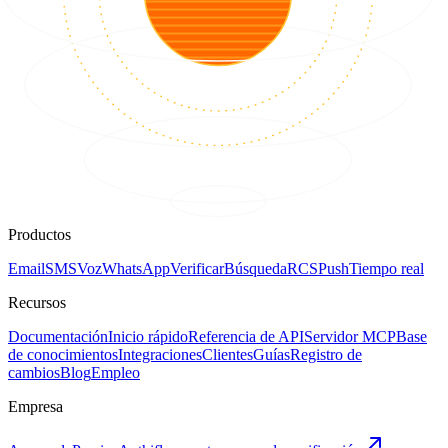
Productos
Email
SMS
Voz
WhatsApp
Verificar
Búsqueda
RCS
Push
Tiempo real
Recursos
Documentación
Inicio rápido
Referencia de API
Servidor MCP
Base
de conocimientos
Integraciones
Clientes
Guías
Registro de
cambios
Blog
Empleo
Empresa