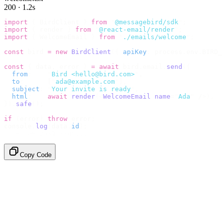
200 · 1.2s
import
 {
 BirdClient 
}
 from
 "
@messagebird/sdk
"
;
import
 {
 render 
}
 from
 "
@react-email/render
"
;
import
 {
 WelcomeEmail 
}
 from
 "
./emails/welcome
"
;
const
 bird 
=
 new
 BirdClient
({
 apiKey
:
 process
.
env
.
BIRD_
const
 {
 data
,
 error 
}
 =
 await
 bird
.
email
.
send
({
  from
:
    "
Bird <hello@bird.com>
"
,
  to
:
      [
"
ada@example.com
"
],
  subject
:
 "
Your invite is ready
"
,
  html
:
    await
 render
(<
WelcomeEmail
 name
=
"
Ada
"
 /
>),
}).
safe
();
if
 (
error
)
 throw
 error
;
console
.
log
(
data
.
id
);
// → "em_2bX91Yk8h..."
Copy Code