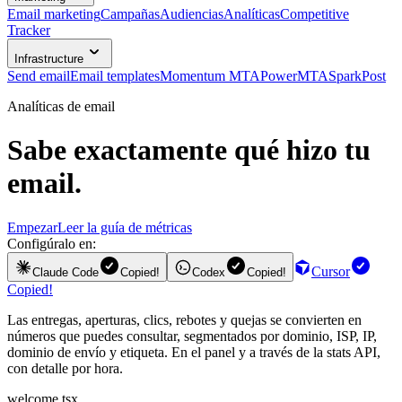
Email marketing
Campañas
Audiencias
Analíticas
Competitive
Tracker
Infrastructure
Send email
Email templates
Momentum MTA
PowerMTA
SparkPost
Analíticas de email
Sabe exactamente qué hizo tu
email.
Empezar
Leer la guía de métricas
Configúralo en:
Cursor
Claude Code
Copied!
Codex
Copied!
Copied!
Las entregas, aperturas, clics, rebotes y quejas se convierten en
números que puedes consultar, segmentados por dominio, ISP, IP,
dominio de envío y etiqueta. En el panel y a través de la stats API,
con detalle por hora.
welcome.tsx