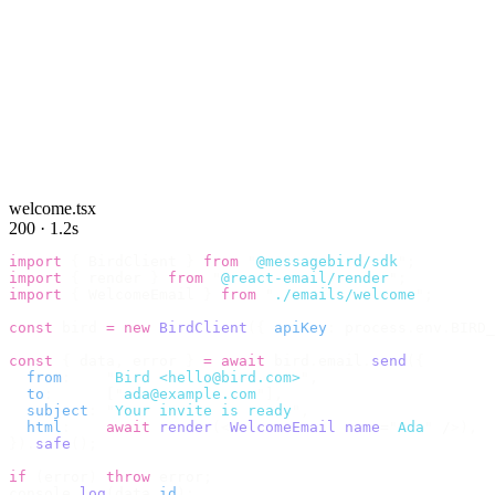
welcome.tsx
200 · 1.2s
import
 {
 BirdClient 
}
 from
 "
@messagebird/sdk
"
;
import
 {
 render 
}
 from
 "
@react-email/render
"
;
import
 {
 WelcomeEmail 
}
 from
 "
./emails/welcome
"
;
const
 bird 
=
 new
 BirdClient
({
 apiKey
:
 process
.
env
.
BIRD_
const
 {
 data
,
 error 
}
 =
 await
 bird
.
email
.
send
({
  from
:
    "
Bird <hello@bird.com>
"
,
  to
:
      [
"
ada@example.com
"
],
  subject
:
 "
Your invite is ready
"
,
  html
:
    await
 render
(<
WelcomeEmail
 name
=
"
Ada
"
 /
>),
}).
safe
();
if
 (
error
)
 throw
 error
;
console
.
log
(
data
.
id
);