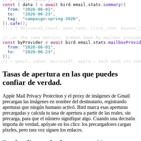
const
 {
 data 
}
 =
 await
 bird
.
email
.
stats
.
summary
({
  from
:
 "
2026-06-01
"
,
  to
:
   "
2026-06-23
"
,
  tag
:
  "
campaign:spring-2026
"
,
}).
safe
();
// → { delivered_count, open_rate, click_rate, bounce_r
// …or the same metrics, broken down by mailbox provide
const
 byProvider 
=
 await
 bird
.
email
.
stats
.
mailboxProvid
  from
:
 "
2026-06-01
"
,
  to
:
   "
2026-06-23
"
,
});
// → gmail, yahoo, microsoft, apple … each with its own
Tasas de apertura en las que puedes
confiar de verdad.
Apple Mail Privacy Protection y el proxy de imágenes de Gmail
precargan las imágenes en nombre del destinatario, registrando
aperturas que ningún humano activó. Bird marca esas aperturas
precargadas y calcula tu tasa de apertura a partir de las reales, sin
precarga, para que el número signifique algo. Cuando una decisión
importa de verdad, apóyate en los clics: los precargadores cargan
píxeles, pero rara vez siguen los enlaces.