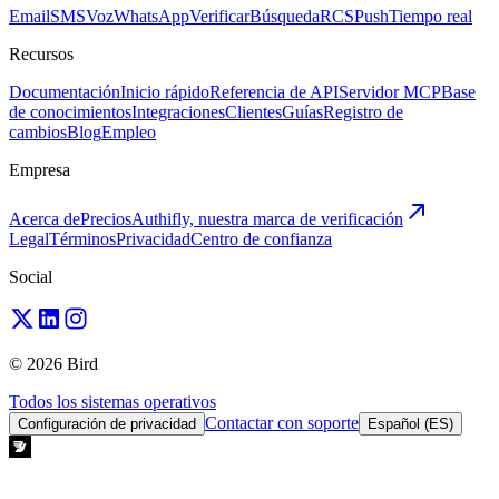
Email
SMS
Voz
WhatsApp
Verificar
Búsqueda
RCS
Push
Tiempo real
Recursos
Documentación
Inicio rápido
Referencia de API
Servidor MCP
Base
de conocimientos
Integraciones
Clientes
Guías
Registro de
cambios
Blog
Empleo
Empresa
Acerca de
Precios
Authifly, nuestra marca de verificación
Legal
Términos
Privacidad
Centro de confianza
Social
© 2026 Bird
Todos los sistemas operativos
Contactar con soporte
Configuración de privacidad
Español (ES)