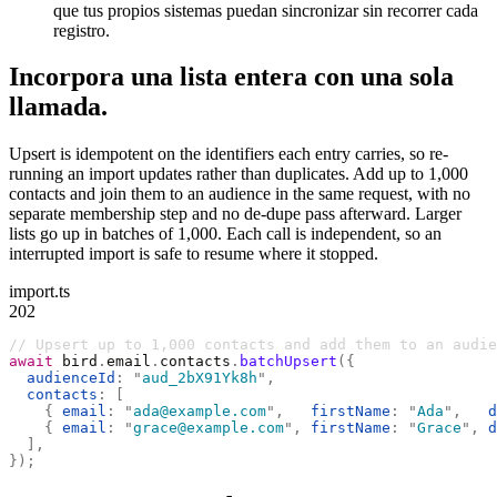
que tus propios sistemas puedan sincronizar sin recorrer cada
registro.
Incorpora una lista entera con una sola
llamada.
Upsert is idempotent on the identifiers each entry carries, so re-
running an import updates rather than duplicates. Add up to 1,000
contacts and join them to an audience in the same request, with no
separate membership step and no de-dupe pass afterward. Larger
lists go up in batches of 1,000. Each call is independent, so an
interrupted import is safe to resume where it stopped.
import.ts
202
// Upsert up to 1,000 contacts and add them to an audie
await
 bird
.
email
.
contacts
.
batchUpsert
({
  audienceId
:
 "
aud_2bX91Yk8h
"
,
  contacts
:
 [
    {
 email
:
 "
ada@example.com
"
,
   firstName
:
 "
Ada
"
,
   d
    {
 email
:
 "
grace@example.com
"
,
 firstName
:
 "
Grace
"
,
 d
  ],
});