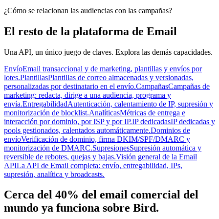
¿Cómo se relacionan las audiencias con las campañas?
El resto de la plataforma de Email
Una API, un único juego de claves. Explora las demás capacidades.
Envío
Email transaccional y de marketing, plantillas y envíos por
lotes.
Plantillas
Plantillas de correo almacenadas y versionadas,
personalizadas por destinatario en el envío.
Campañas
Campañas de
marketing: redacta, dirige a una audiencia, programa y
envía.
Entregabilidad
Autenticación, calentamiento de IP, supresión y
monitorización de blocklist.
Analíticas
Métricas de entrega e
interacción por dominio, por ISP y por IP.
IP dedicadas
IP dedicadas y
pools gestionados, calentados automáticamente.
Dominios de
envío
Verificación de dominio, firma DKIM/SPF/DMARC y
monitorización de DMARC.
Supresiones
Supresión automática y
reversible de rebotes, quejas y bajas.
Visión general de la Email
API
La API de Email completa: envío, entregabilidad, IPs,
supresión, analítica y broadcasts.
Cerca del 40% del email comercial del
mundo ya funciona sobre Bird.