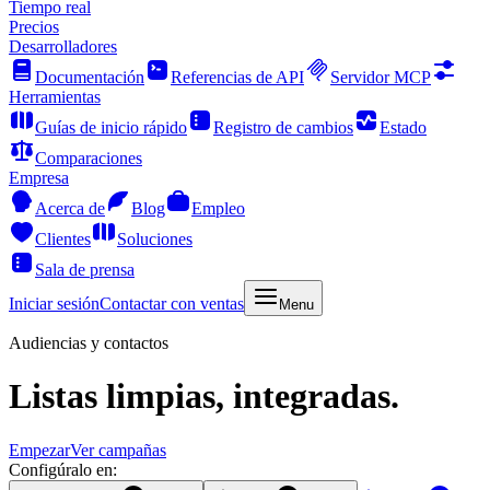
Tiempo real
Precios
Desarrolladores
Documentación
Referencias de API
Servidor MCP
Herramientas
Guías de inicio rápido
Registro de cambios
Estado
Comparaciones
Empresa
Acerca de
Blog
Empleo
Clientes
Soluciones
Sala de prensa
Iniciar sesión
Contactar con ventas
Menu
Audiencias y contactos
Listas limpias, integradas.
Empezar
Ver campañas
Configúralo en: