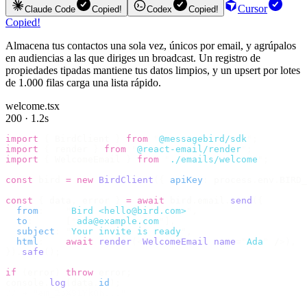
Cursor
Claude Code
Copied!
Codex
Copied!
Copied!
Almacena tus contactos una sola vez, únicos por email, y agrúpalos
en audiencias a las que diriges un broadcast. Un registro de
propiedades tipadas mantiene tus datos limpios, y un upsert por lotes
de 1.000 filas carga una lista rápido.
welcome.tsx
200 · 1.2s
import
 {
 BirdClient 
}
 from
 "
@messagebird/sdk
"
;
import
 {
 render 
}
 from
 "
@react-email/render
"
;
import
 {
 WelcomeEmail 
}
 from
 "
./emails/welcome
"
;
const
 bird 
=
 new
 BirdClient
({
 apiKey
:
 process
.
env
.
BIRD_
const
 {
 data
,
 error 
}
 =
 await
 bird
.
email
.
send
({
  from
:
    "
Bird <hello@bird.com>
"
,
  to
:
      [
"
ada@example.com
"
],
  subject
:
 "
Your invite is ready
"
,
  html
:
    await
 render
(<
WelcomeEmail
 name
=
"
Ada
"
 /
>),
}).
safe
();
if
 (
error
)
 throw
 error
;
console
.
log
(
data
.
id
);
// → "em_2bX91Yk8h..."