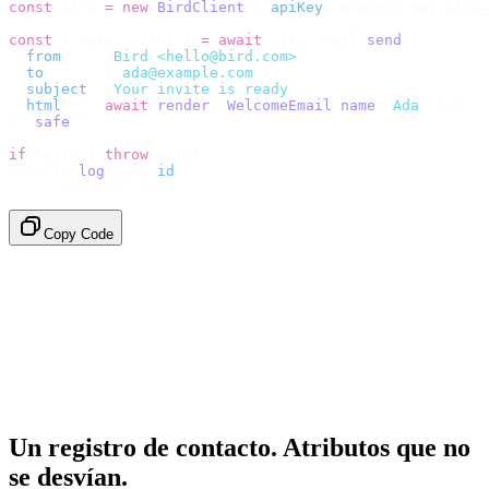
const
 bird 
=
 new
 BirdClient
({
 apiKey
:
 process
.
env
.
BIRD_
const
 {
 data
,
 error 
}
 =
 await
 bird
.
email
.
send
({
  from
:
    "
Bird <hello@bird.com>
"
,
  to
:
      [
"
ada@example.com
"
],
  subject
:
 "
Your invite is ready
"
,
  html
:
    await
 render
(<
WelcomeEmail
 name
=
"
Ada
"
 /
>),
}).
safe
();
if
 (
error
)
 throw
 error
;
console
.
log
(
data
.
id
);
// → "em_2bX91Yk8h..."
Copy Code
Un registro de contacto. Atributos que no
se desvían.