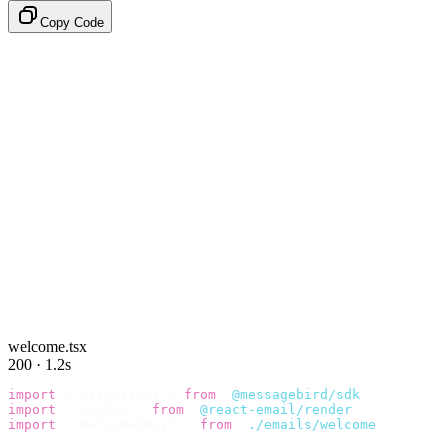
Copy Code
welcome.tsx
200 · 1.2s
import
 {
 BirdClient 
}
 from
 "
@messagebird/sdk
"
;
import
 {
 render 
}
 from
 "
@react-email/render
"
;
import
 {
 WelcomeEmail 
}
 from
 "
./emails/welcome
"
;