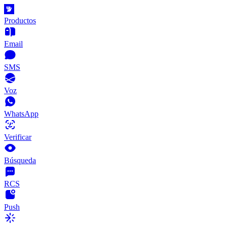
Productos
Email
SMS
Voz
WhatsApp
Verificar
Búsqueda
RCS
Push