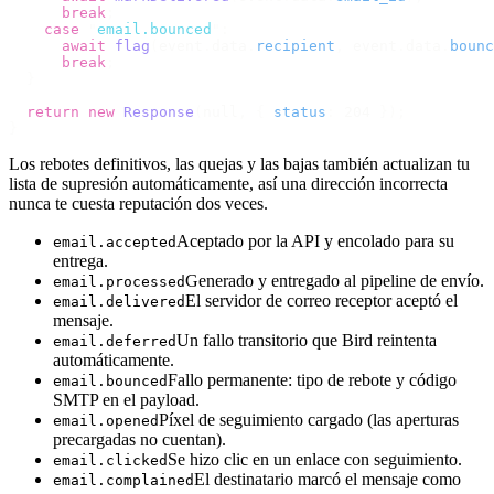
      break
;
    case
 "
email.bounced
"
:
      await
 flag
(
event
.
data
.
recipient
,
 event
.
data
.
bounc
      break
;
  }
  return
 new
 Response
(
null
,
 {
 status
:
 204 
});
}
Los rebotes definitivos, las quejas y las bajas también actualizan tu
lista de supresión automáticamente, así una dirección incorrecta
nunca te cuesta reputación dos veces.
Aceptado por la API y encolado para su
email.accepted
entrega.
Generado y entregado al pipeline de envío.
email.processed
El servidor de correo receptor aceptó el
email.delivered
mensaje.
Un fallo transitorio que Bird reintenta
email.deferred
automáticamente.
Fallo permanente: tipo de rebote y código
email.bounced
SMTP en el payload.
Píxel de seguimiento cargado (las aperturas
email.opened
precargadas no cuentan).
Se hizo clic en un enlace con seguimiento.
email.clicked
El destinatario marcó el mensaje como
email.complained