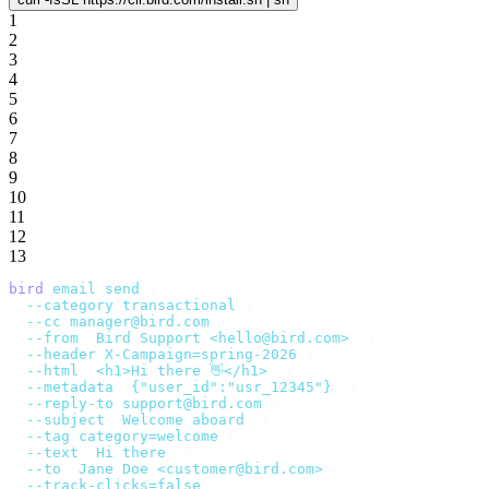
1
2
3
4
5
6
7
8
9
10
11
12
13
bird
 email
 send
 \
  --category
 transactional
 \
  --cc
 manager@bird.com
 \
  --from
 '
Bird Support <hello@bird.com>
'
 \
  --header
 X-Campaign=spring-2026
 \
  --html
 '
<h1>Hi there 👋</h1>
'
 \
  --metadata
 '
{"user_id":"usr_12345"}
'
 \
  --reply-to
 support@bird.com
 \
  --subject
 '
Welcome aboard
'
 \
  --tag
 category=welcome
 \
  --text
 '
Hi there
'
 \
  --to
 '
Jane Doe <customer@bird.com>
'
 \
  --track-clicks=false