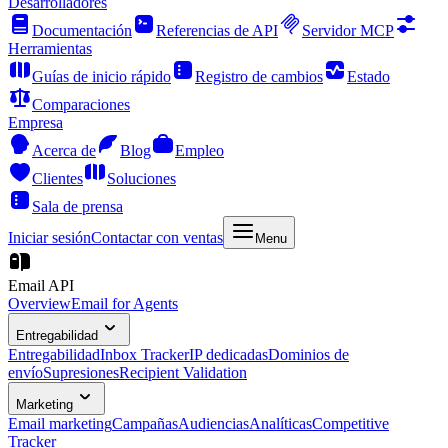
Desarrolladores
Documentación
Referencias de API
Servidor MCP
Herramientas
Guías de inicio rápido
Registro de cambios
Estado
Comparaciones
Empresa
Acerca de
Blog
Empleo
Clientes
Soluciones
Sala de prensa
Iniciar sesión
Contactar con ventas
Menu
Email API
Overview
Email for Agents
Entregabilidad
Entregabilidad
Inbox Tracker
IP dedicadas
Dominios de
envío
Supresiones
Recipient Validation
Marketing
Email marketing
Campañas
Audiencias
Analíticas
Competitive
Tracker