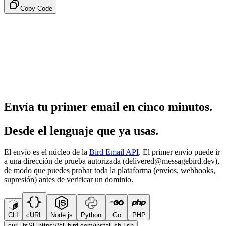
Copy Code
Envía tu primer email en cinco minutos.
Desde el lenguaje que ya usas.
El envío es el núcleo de la
Bird Email API
. El primer envío puede ir
a una dirección de prueba autorizada (delivered@messagebird.dev),
de modo que puedes probar toda la plataforma (envíos, webhooks,
supresión) antes de verificar un dominio.
CLI
cURL
Node.js
Python
Go
PHP
curl -fsSL https://cli.bird.com/install.sh | sh