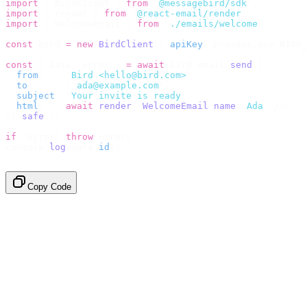
import
 {
 BirdClient 
}
 from
 "
@messagebird/sdk
"
;
import
 {
 render 
}
 from
 "
@react-email/render
"
;
import
 {
 WelcomeEmail 
}
 from
 "
./emails/welcome
"
;
const
 bird 
=
 new
 BirdClient
({
 apiKey
:
 process
.
env
.
BIRD_
const
 {
 data
,
 error 
}
 =
 await
 bird
.
email
.
send
({
  from
:
    "
Bird <hello@bird.com>
"
,
  to
:
      [
"
ada@example.com
"
],
  subject
:
 "
Your invite is ready
"
,
  html
:
    await
 render
(<
WelcomeEmail
 name
=
"
Ada
"
 /
>),
}).
safe
();
if
 (
error
)
 throw
 error
;
console
.
log
(
data
.
id
);
// → "em_2bX91Yk8h..."
Copy Code