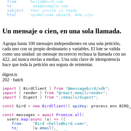
  from
:
    "
hello@bird.com
"
,
  to
:
      [
"
ada@example.com
"
],
  subject
:
 "
Your invite is ready
"
,
  html
:
    "
<p>Welcome aboard, Ada.</p>
"
,
});
Un mensaje o cien, en una sola llamada.
Agrupa hasta 100 mensajes independientes en una sola petición,
cada uno con su propio destinatario y variables. El lote se valida
como una unidad: un mensaje incorrecto rechaza la llamada con un
422, así nunca envías a medias. Una sola clave de idempotencia
hace que toda la petición sea segura de reintentar.
digest.ts
202 · batch
import
 {
 BirdClient 
}
 from
 "
@messagebird/sdk
"
;
import
 {
 render 
}
 from
 "
@react-email/render
"
;
import
 {
 Digest 
}
 from
 "
./emails/digest
"
;
const
 bird 
=
 new
 BirdClient
({
 apiKey
:
 process
.
env
.
BIRD_
const
 messages 
=
 await
 Promise
.
all
(
  users
.
map
(
async
 (
u
)
 =>
 ({
    from
:
    "
Bird <hello@bird.com>
"
,
    to
:
      [
u
.
email
],