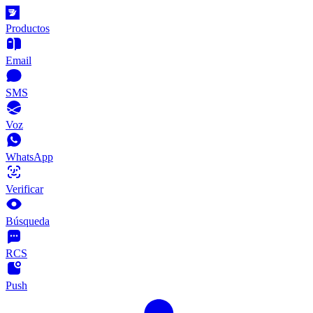
Productos
Email
SMS
Voz
WhatsApp
Verificar
Búsqueda
RCS
Push