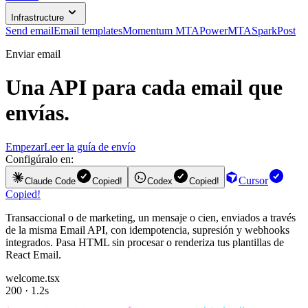
Infrastructure
Send email
Email templates
Momentum MTA
PowerMTA
SparkPost
Enviar email
Una API para cada email que
envías.
Empezar
Leer la guía de envío
Configúralo en:
Cursor
Claude Code
Copied!
Codex
Copied!
Copied!
Transaccional o de marketing, un mensaje o cien, enviados a través
de la misma Email API, con idempotencia, supresión y webhooks
integrados. Pasa HTML sin procesar o renderiza tus plantillas de
React Email.
welcome.tsx
200 · 1.2s