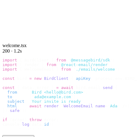
welcome.tsx
200 · 1.2s
import
 {
 BirdClient 
}
 from
 "
@messagebird/sdk
"
;
import
 {
 render 
}
 from
 "
@react-email/render
"
;
import
 {
 WelcomeEmail 
}
 from
 "
./emails/welcome
"
;
const
 bird 
=
 new
 BirdClient
({
 apiKey
:
 process
.
env
.
BIRD_
const
 {
 data
,
 error 
}
 =
 await
 bird
.
email
.
send
({
  from
:
    "
Bird <hello@bird.com>
"
,
  to
:
      [
"
ada@example.com
"
],
  subject
:
 "
Your invite is ready
"
,
  html
:
    await
 render
(<
WelcomeEmail
 name
=
"
Ada
"
 /
>),
}).
safe
();
if
 (
error
)
 throw
 error
;
console
.
log
(
data
.
id
);
// → "em_2bX91Yk8h..."