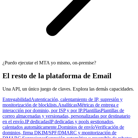
¿Puedo ejecutar el MTA yo mismo, on-premise?
El resto de la plataforma de Email
Una API, un único juego de claves. Explora las demás capacidades.
Entregabilidad
Autenticación, calentamiento de IP, supresión y
monitorización de blocklists.
Analíticas
Métricas de entrega e
interacción por dominio, por ISP y por IP.
Plantillas
Plantillas de
correo almacenadas y versionadas, personalizadas por destinatario
en el envío.
IP dedicadas
IP dedicadas y pools gestionados,
calentados automáticamente.
Dominios de envío
Verificación de
dominios, firma DKIM/SPF/DMARC y monitorización de