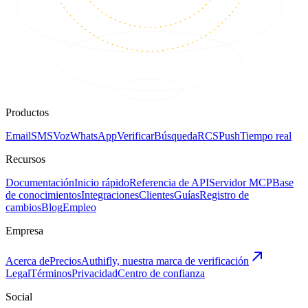
Productos
Email
SMS
Voz
WhatsApp
Verificar
Búsqueda
RCS
Push
Tiempo real
Recursos
Documentación
Inicio rápido
Referencia de API
Servidor MCP
Base
de conocimientos
Integraciones
Clientes
Guías
Registro de
cambios
Blog
Empleo
Empresa
Acerca de
Precios
Authifly, nuestra marca de verificación
Legal
Términos
Privacidad
Centro de confianza
Social