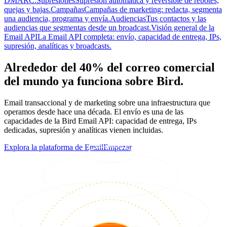
DMARC.
Supresiones
Supresión automática y reversible de rebotes,
quejas y bajas.
Campañas
Campañas de marketing: redacta, segmenta
una audiencia, programa y envía.
Audiencias
Tus contactos y las
audiencias que segmentas desde un broadcast.
Visión general de la
Email API
La Email API completa: envío, capacidad de entrega, IPs,
supresión, analíticas y broadcasts.
Alrededor del 40% del correo comercial
del mundo ya funciona sobre Bird.
Email transaccional y de marketing sobre una infraestructura que
operamos desde hace una década. El envío es una de las
capacidades de la Bird Email API: capacidad de entrega, IPs
dedicadas, supresión y analíticas vienen incluidas.
Explora la plataforma de Email
Empezar