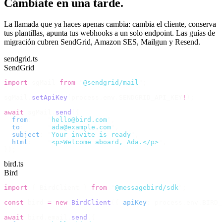
Cámbiate en una tarde.
La llamada que ya haces apenas cambia: cambia el cliente, conserva
tus plantillas, apunta tus webhooks a un solo endpoint. Las guías de
migración cubren SendGrid, Amazon SES, Mailgun y Resend.
sendgrid.ts
SendGrid
import
 sgMail 
from
 "
@sendgrid/mail
"
;
sgMail
.
setApiKey
(
process
.
env
.
SENDGRID_API_KEY
!
);
await
 sgMail
.
send
({
  from
:
    "
hello@bird.com
"
,
  to
:
      "
ada@example.com
"
,
  subject
:
 "
Your invite is ready
"
,
  html
:
    "
<p>Welcome aboard, Ada.</p>
"
,
});
bird.ts
Bird
import
 {
 BirdClient 
}
 from
 "
@messagebird/sdk
"
;
const
 bird 
=
 new
 BirdClient
({
 apiKey
:
 process
.
env
.
BIRD_
await
 bird
.
email
.
send
({