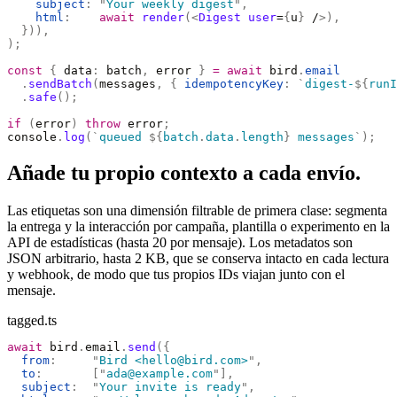
    subject
:
 "
Your weekly digest
"
,
    html
:
    await
 render
(<
Digest
 user
=
{
u
}
 /
>),
  })),
);
const
 {
 data
:
 batch
,
 error 
}
 =
 await
 bird
.
email
  .
sendBatch
(
messages
,
 {
 idempotencyKey
:
 `
digest-
${
runI
  .
safe
();
if
 (
error
)
 throw
 error
;
console
.
log
(
`
queued 
${
batch
.
data
.
length
}
 messages
`
);
Añade tu propio contexto a cada envío.
Las etiquetas son una dimensión filtrable de primera clase: segmenta
la entrega y la interacción por campaña, plantilla o experimento en la
API de estadísticas (hasta 20 por mensaje). Los metadatos son
JSON arbitrario, hasta 2 KB, que se conserva intacto en cada lectura
y webhook, de modo que tus propios IDs viajan junto con el
mensaje.
tagged.ts
await
 bird
.
email
.
send
({
  from
:
     "
Bird <hello@bird.com>
"
,
  to
:
       [
"
ada@example.com
"
],
  subject
:
  "
Your invite is ready
"
,