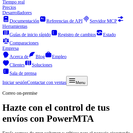
Tiempo real
Precios
Desarrolladores
Documentación
Referencias de API
Servidor MCP
Herramientas
Guías de inicio rápido
Registro de cambios
Estado
Comparaciones
Empresa
Acerca de
Blog
Empleo
Clientes
Soluciones
Sala de prensa
Iniciar sesión
Contactar con ventas
Menu
Correo on-premise
Hazte con el control de tus
envíos con PowerMTA