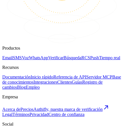
Productos
Email
SMS
Voz
WhatsApp
Verificar
Búsqueda
RCS
Push
Tiempo real
Recursos
Documentación
Inicio rápido
Referencia de API
Servidor MCP
Base
de conocimientos
Integraciones
Clientes
Guías
Registro de
cambios
Blog
Empleo
Empresa
Acerca de
Precios
Authifly, nuestra marca de verificación
Legal
Términos
Privacidad
Centro de confianza
Social