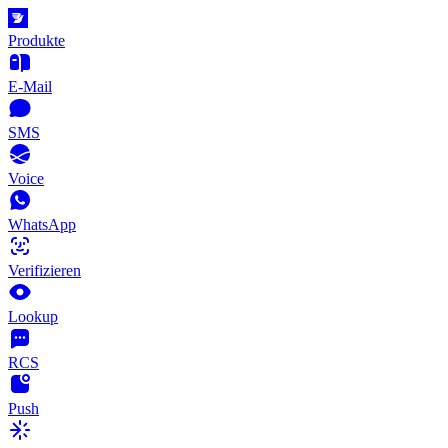
Produkte
E-Mail
SMS
Voice
WhatsApp
Verifizieren
Lookup
RCS
Push