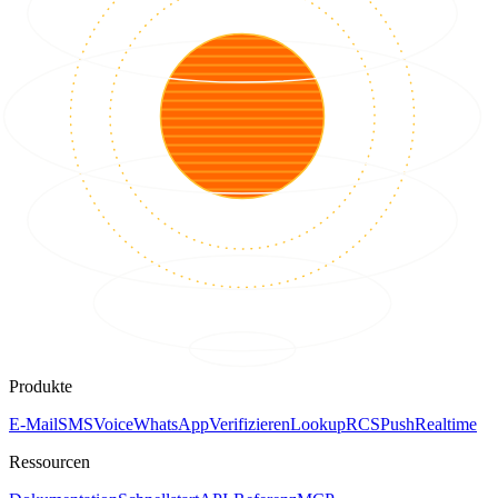
Produkte
E-Mail
SMS
Voice
WhatsApp
Verifizieren
Lookup
RCS
Push
Realtime
Ressourcen