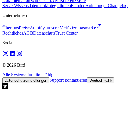
Dokumentation
Schnellstart
API-Referenz
MCP
Server
Wissensdatenbank
Integrationen
Kunden
Anleitungen
Changelog
Unternehmen
Über uns
Preise
Authifly, unsere Verifizierungsmarke
Rechtliches
AGB
Datenschutz
Trust Center
Social
© 2026 Bird
Alle Systeme funktionsfähig
Support kontaktieren
Datenschutzeinstellungen
Deutsch (CH)