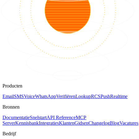
Producten
Email
SMS
Voice
WhatsApp
Verifiëren
Lookup
RCS
Push
Realtime
Bronnen
Documentatie
Snelstart
API Reference
MCP
Server
Kennisbank
Integraties
Klanten
Gidsen
Changelog
Blog
Vacatures
Bedrijf