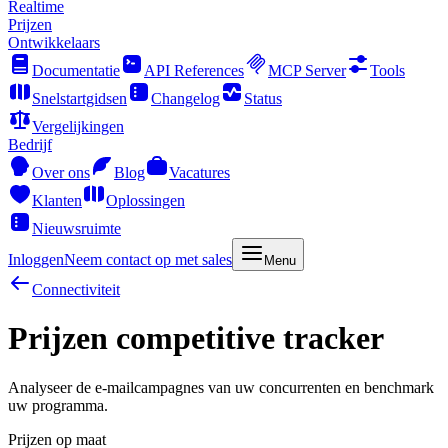
Realtime
Prijzen
Ontwikkelaars
Documentatie
API References
MCP Server
Tools
Snelstartgidsen
Changelog
Status
Vergelijkingen
Bedrijf
Over ons
Blog
Vacatures
Klanten
Oplossingen
Nieuwsruimte
Inloggen
Neem contact op met sales
Menu
Connectiviteit
Prijzen competitive tracker
Analyseer de e-mailcampagnes van uw concurrenten en benchmark
uw programma.
Prijzen op maat