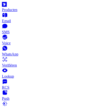
Producten
Email
SMS
Voice
WhatsApp
Verifiëren
Lookup
RCS
Push