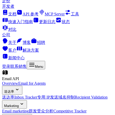
定价
开发者
文档
API 参考
MCP Server
工具
快速入门指南
更新日志
状态
对比
公司
关于
博客
招聘
客户
解决方案
新闻中心
登录
联系销售
Menu
Email API
Overview
Email for Agents
送达率
送达率
Inbox Tracker
专用 IP
发送域名
抑制
Recipient Validation
Marketing
Email marketing
群发
受众
分析
Competitive Tracker