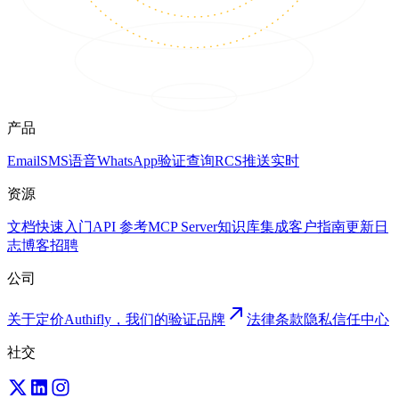
产品
Email
SMS
语音
WhatsApp
验证
查询
RCS
推送
实时
资源
文档
快速入门
API 参考
MCP Server
知识库
集成
客户
指南
更新日
志
博客
招聘
公司
关于
定价
Authifly，我们的验证品牌
法律
条款
隐私
信任中心
社交