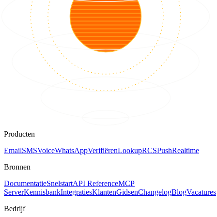
Producten
Email
SMS
Voice
WhatsApp
Verifiëren
Lookup
RCS
Push
Realtime
Bronnen
Documentatie
Snelstart
API Reference
MCP
Server
Kennisbank
Integraties
Klanten
Gidsen
Changelog
Blog
Vacatures
Bedrijf