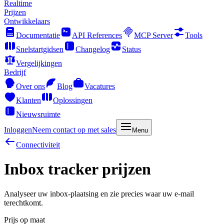
Realtime
Prijzen
Ontwikkelaars
Documentatie
API References
MCP Server
Tools
Snelstartgidsen
Changelog
Status
Vergelijkingen
Bedrijf
Over ons
Blog
Vacatures
Klanten
Oplossingen
Nieuwsruimte
Inloggen
Neem contact op met sales
Menu
Connectiviteit
Inbox tracker prijzen
Analyseer uw inbox-plaatsing en zie precies waar uw e-mail
terechtkomt.
Prijs op maat