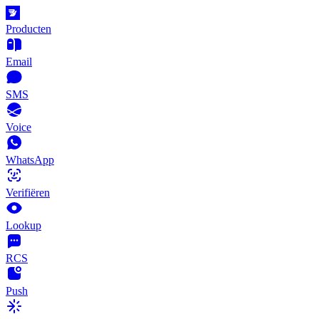
Producten
Email
SMS
Voice
WhatsApp
Verifiëren
Lookup
RCS
Push