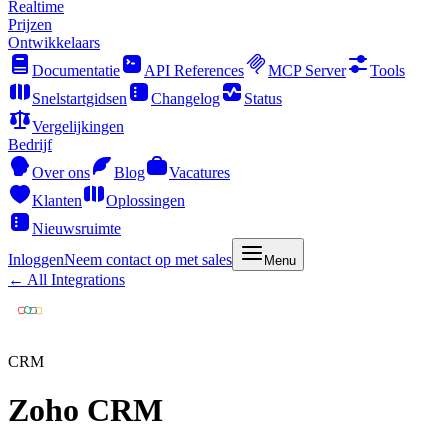
Realtime
Prijzen
Ontwikkelaars
Documentatie
API References
MCP Server
Tools
Snelstartgidsen
Changelog
Status
Vergelijkingen
Bedrijf
Over ons
Blog
Vacatures
Klanten
Oplossingen
Nieuwsruimte
Inloggen
Neem contact op met sales
Menu
← All Integrations
CRM
Zoho CRM