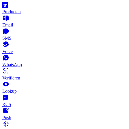
Producten
Email
SMS
Voice
WhatsApp
Verifiëren
Lookup
RCS
Push