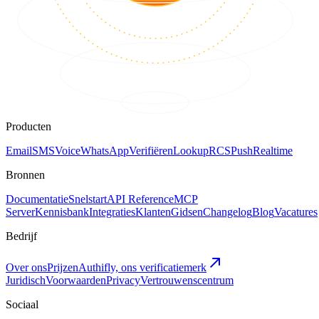
Producten
Email
SMS
Voice
WhatsApp
Verifiëren
Lookup
RCS
Push
Realtime
Bronnen
Documentatie
Snelstart
API Reference
MCP
Server
Kennisbank
Integraties
Klanten
Gidsen
Changelog
Blog
Vacatures
Bedrijf
Over ons
Prijzen
Authifly, ons verificatiemerk
Juridisch
Voorwaarden
Privacy
Vertrouwenscentrum
Sociaal