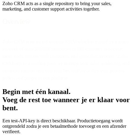
Zoho CRM acts as a single repository to bring your sales,
marketing, and customer support activities together.
Overview
Zoho CRM is an award winning CRM which is trusted by a global
network of over 250,000 businesses in 180 countries to convert
more leads, engage with customers, and grow their revenue. Zoho
CRM acts as a single repository to bring your sales, marketing, and
customer support activities together, and streamline your process,
policy, and people in one platform.
Begin met één kanaal.
Voeg de rest toe wanneer je er klaar voor
bent.
Een test-API-key is direct beschikbaar. Productietoegang wordt
ontgrendeld zodra je een betaalmethode toevoegt en een afzender
verifieert.