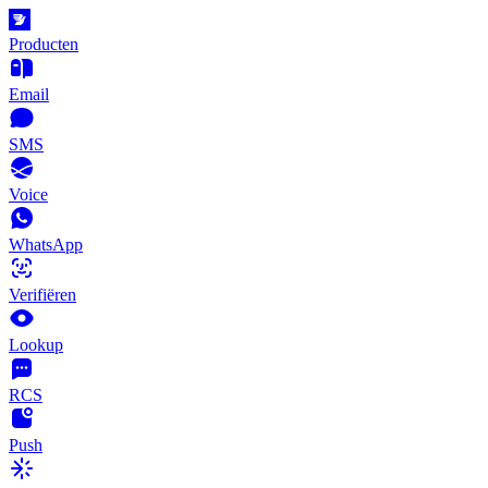
Producten
Email
SMS
Voice
WhatsApp
Verifiëren
Lookup
RCS
Push