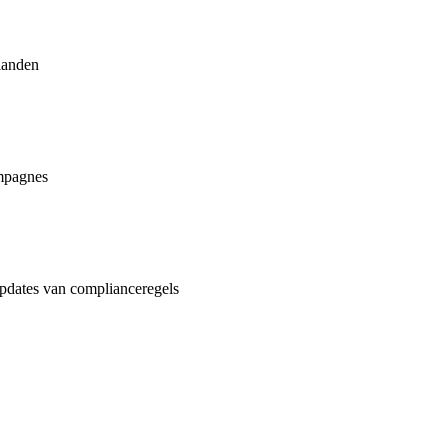
landen
ampagnes
updates van complianceregels