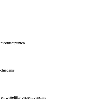
antcontactpunten
schiedenis
 en wettelijke verzendvensters