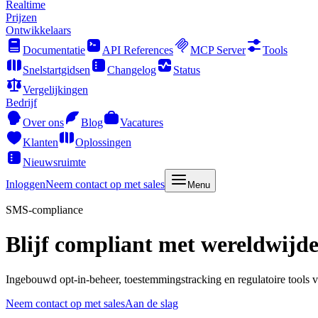
Realtime
Prijzen
Ontwikkelaars
Documentatie
API References
MCP Server
Tools
Snelstartgidsen
Changelog
Status
Vergelijkingen
Bedrijf
Over ons
Blog
Vacatures
Klanten
Oplossingen
Nieuwsruimte
Inloggen
Neem contact op met sales
Menu
SMS-compliance
Blijf compliant met wereldwijd
Ingebouwd opt-in-beheer, toestemmingstracking en regulatoire tools v
Neem contact op met sales
Aan de slag