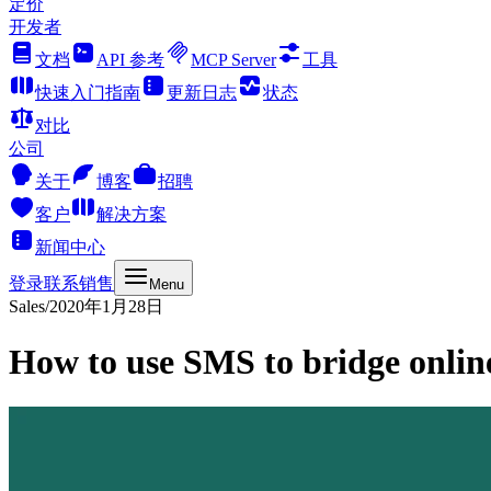
定价
开发者
文档
API 参考
MCP Server
工具
快速入门指南
更新日志
状态
对比
公司
关于
博客
招聘
客户
解决方案
新闻中心
登录
联系销售
Menu
Sales
/
2020年1月28日
How to use SMS to bridge online