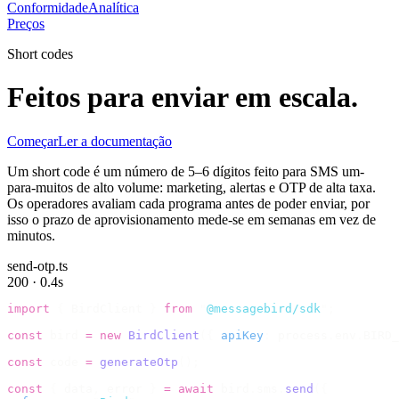
Conformidade
Analítica
Preços
Short codes
Feitos para enviar em escala.
Começar
Ler a documentação
Um short code é um número de 5–6 dígitos feito para SMS um-
para-muitos de alto volume: marketing, alertas e OTP de alta taxa.
Os operadores avaliam cada programa antes de poder enviar, por
isso o prazo de aprovisionamento mede-se em semanas em vez de
minutos.
send-otp.ts
200 · 0.4s
import
 {
 BirdClient 
}
 from
 "
@messagebird/sdk
"
;
const
 bird 
=
 new
 BirdClient
({
 apiKey
:
 process
.
env
.
BIRD_
const
 code 
=
 generateOtp
();
const
 {
 data
,
 error 
}
 =
 await
 bird
.
sms
.
send
({