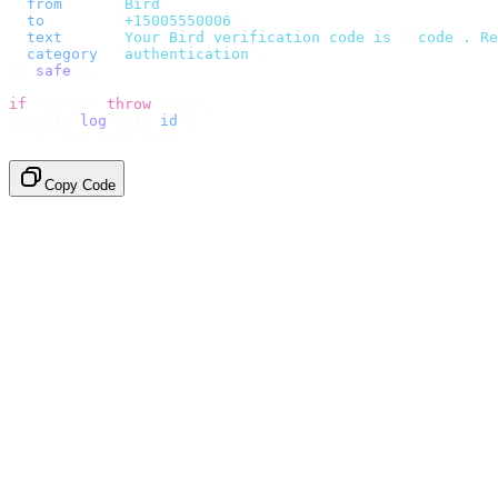
  from
:
     "
Bird
"
,
  to
:
       "
+15005550006
"
,
  text
:
     `
Your Bird verification code is 
${
code
}
. Re
  category
:
 "
authentication
"
,
}).
safe
();
if
 (
error
)
 throw
 error
;
console
.
log
(
data
.
id
);
// → "sms_4kT01Lq2m..."
Copy Code