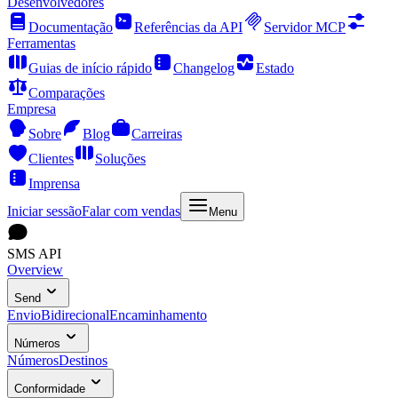
Desenvolvedores
Documentação
Referências da API
Servidor MCP
Ferramentas
Guias de início rápido
Changelog
Estado
Comparações
Empresa
Sobre
Blog
Carreiras
Clientes
Soluções
Imprensa
Iniciar sessão
Falar com vendas
Menu
SMS API
Overview
Send
Envio
Bidirecional
Encaminhamento
Números
Números
Destinos
Conformidade