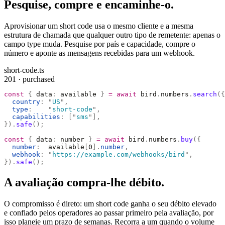
Pesquise, compre e encaminhe-o.
Aprovisionar um short code usa o mesmo cliente e a mesma
estrutura de chamada que qualquer outro tipo de remetente: apenas o
campo type muda. Pesquise por país e capacidade, compre o
número e aponte as mensagens recebidas para um webhook.
short-code.ts
201 · purchased
const
 {
 data
:
 available 
}
 =
 await
 bird
.
numbers
.
search
({
  country
:
 "
US
"
,
  type
:
    "
short-code
"
,
  capabilities
:
 [
"
sms
"
],
}).
safe
();
const
 {
 data
:
 number 
}
 =
 await
 bird
.
numbers
.
buy
({
  number
:
  available
[
0
].
number
,
  webhook
:
 "
https://example.com/webhooks/bird
"
,
}).
safe
();
A avaliação compra-lhe débito.
O compromisso é direto: um short code ganha o seu débito elevado
e confiado pelos operadores ao passar primeiro pela avaliação, por
isso planeie um prazo de semanas. Recorra a um quando o volume