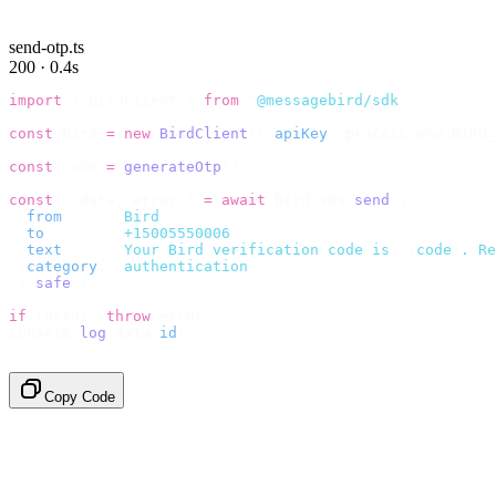
send-otp.ts
200 · 0.4s
import
 {
 BirdClient 
}
 from
 "
@messagebird/sdk
"
;
const
 bird 
=
 new
 BirdClient
({
 apiKey
:
 process
.
env
.
BIRD_
const
 code 
=
 generateOtp
();
const
 {
 data
,
 error 
}
 =
 await
 bird
.
sms
.
send
({
  from
:
     "
Bird
"
,
  to
:
       "
+15005550006
"
,
  text
:
     `
Your Bird verification code is 
${
code
}
. Re
  category
:
 "
authentication
"
,
}).
safe
();
if
 (
error
)
 throw
 error
;
console
.
log
(
data
.
id
);
// → "sms_4kT01Lq2m..."
Copy Code