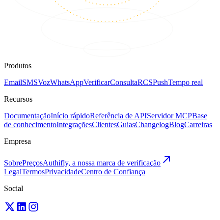
Produtos
Email
SMS
Voz
WhatsApp
Verificar
Consulta
RCS
Push
Tempo real
Recursos
Documentação
Início rápido
Referência de API
Servidor MCP
Base
de conhecimento
Integrações
Clientes
Guias
Changelog
Blog
Carreiras
Empresa
Sobre
Preços
Authifly, a nossa marca de verificação
Legal
Termos
Privacidade
Centro de Confiança
Social