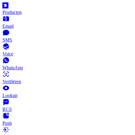
Producten
Email
SMS
Voice
WhatsApp
Verifiëren
Lookup
RCS
Push