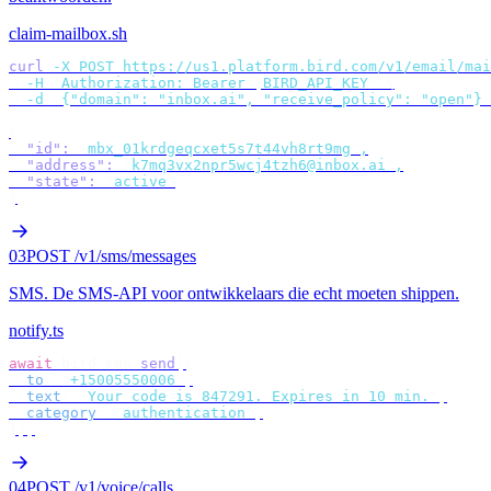
claim-mailbox.sh
curl
 -X
 POST
 https://us1.platform.bird.com/v1/email/mai
  -H
 "
Authorization: Bearer 
$
BIRD_API_KEY
"
 \
  -d
 '
{"domain": "inbox.ai", "receive_policy": "open"}
'
{
  "id"
:
 "
mbx_01krdgeqcxet5s7t44vh8rt9mg
"
,
  "address"
:
 "
k7mq3vx2npr5wcj4tzh6@inbox.ai
"
,
  "state"
:
 "
active
"
}
03
POST /v1/sms/messages
SMS
.
De SMS-API voor ontwikkelaars die echt moeten shippen.
notify.ts
await
 bird
.
sms
.
send
({
  to
:
 "
+15005550006
"
,
  text
:
 "
Your code is 847291. Expires in 10 min.
"
,
  category
:
 "
authentication
"
,
});
04
POST /v1/voice/calls