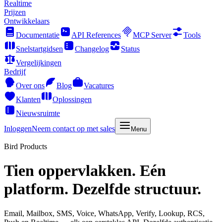
Realtime
Prijzen
Ontwikkelaars
Documentatie
API References
MCP Server
Tools
Snelstartgidsen
Changelog
Status
Vergelijkingen
Bedrijf
Over ons
Blog
Vacatures
Klanten
Oplossingen
Nieuwsruimte
Inloggen
Neem contact op met sales
Menu
Bird Products
Tien oppervlakken. Eén
platform. Dezelfde structuur.
Email, Mailbox, SMS, Voice, WhatsApp, Verify, Lookup, RCS,