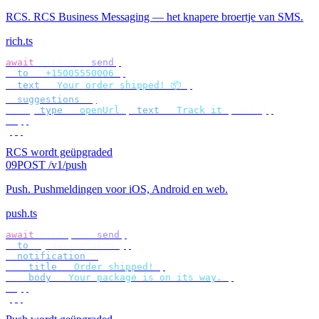
RCS
.
RCS Business Messaging — het knapere broertje van SMS.
rich.ts
await
 bird
.
rcs
.
send
({
  to
:
 "
+15005550006
"
,
  text
:
 "
Your order shipped! 📦
"
,
  suggestions
:
 [
    {
 type
:
 "
openUrl
"
,
 text
:
 "
Track it
"
,
 url 
},
  ],
});
RCS wordt geüpgraded
09
POST /v1/push
Push
.
Pushmeldingen voor iOS, Android en web.
push.ts
await
 bird
.
push
.
send
({
  to
:
 {
 deviceToken 
},
  notification
:
 {
    title
:
 "
Order shipped!
"
,
    body
:
 "
Your package is on its way.
"
,
  },
});