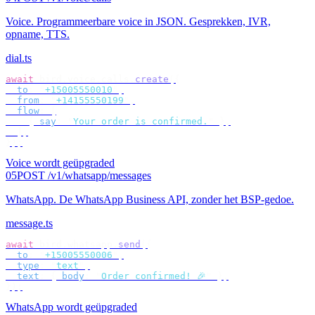
Voice
.
Programmeerbare voice in JSON. Gesprekken, IVR,
opname, TTS.
dial.ts
await
 bird
.
voice
.
calls
.
create
({
  to
:
 "
+15005550010
"
,
  from
:
 "
+14155550199
"
,
  flow
:
 [
    {
 say
:
 "
Your order is confirmed.
"
 },
  ],
});
Voice wordt geüpgraded
05
POST /v1/whatsapp/messages
WhatsApp
.
De WhatsApp Business API, zonder het BSP-gedoe.
message.ts
await
 bird
.
whatsapp
.
send
({
  to
:
 "
+15005550006
"
,
  type
:
 "
text
"
,
  text
:
 {
 body
:
 "
Order confirmed! 🎉
"
 },
});
WhatsApp wordt geüpgraded