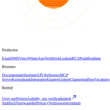
Producten
Email
SMS
Voice
WhatsApp
Verifiëren
Lookup
RCS
Push
Realtime
Bronnen
Documentatie
Snelstart
API Reference
MCP
Server
Kennisbank
Integraties
Klanten
Gidsen
Changelog
Blog
Vacatures
Bedrijf
Over ons
Prijzen
Authifly, ons verificatiemerk
Juridisch
Voorwaarden
Privacy
Vertrouwenscentrum