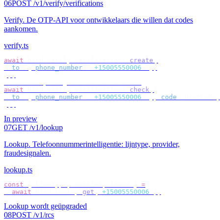
06
POST /v1/verify/verifications
Verify
.
De OTP-API voor ontwikkelaars die willen dat codes
aankomen.
verify.ts
await
 bird
.
verify
.
verifications
.
create
({
  to
:
 {
 phone_number
:
 "
+15005550006
"
 },
});
// check by target — no id to store
await
 bird
.
verify
.
verifications
.
check
({
  to
:
 {
 phone_number
:
 "
+15005550006
"
 },
 code
:
 userCode
,
});
In preview
07
GET /v1/lookup
Lookup
.
Telefoonnummerintelligentie: lijntype, provider,
fraudesignalen.
lookup.ts
const
 {
 lineType
,
 carrier
,
 fraud 
}
 =
  await
 bird
.
lookup
.
get
(
"
+15005550006
"
);
Lookup wordt geüpgraded
08
POST /v1/rcs