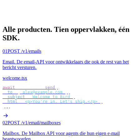
Alle producten.
Tien oppervlakken, één
SDK.
01
POST /v1/emails
Email
.
De email-API voor ontwikkelaars die ook de rest van het
bericht versturen.
welcome.tsx
await
 bird
.
email
.
send
({
  to
:
 [
"
alex@example.com
"
],
  subject
:
 "
Welcome to Bird
"
,
  html
:
 "
<p>You're in. Let's ship.</p>
"
,
});
02
POST /v1/email/mailboxes
Mailbox
.
De Mailbox API voor agents die hun eigen e-mail
beantwoorden.