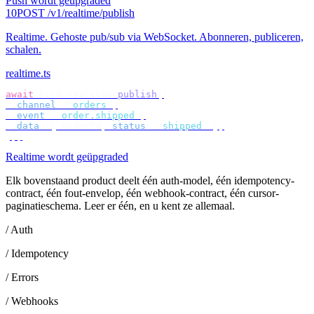
Push wordt geüpgraded
10
POST /v1/realtime/publish
Realtime
.
Gehoste pub/sub via WebSocket. Abonneren, publiceren,
schalen.
realtime.ts
await
 bird
.
realtime
.
publish
({
  channel
:
 "
orders
"
,
  event
:
 "
order.shipped
"
,
  data
:
 {
 orderId
,
 status
:
 "
shipped
"
 },
});
Realtime wordt geüpgraded
Elk bovenstaand product deelt één auth-model, één idempotency-
contract, één fout-envelop, één webhook-contract, één cursor-
paginatieschema. Leer er één, en u kent ze allemaal.
/ Auth
/ Idempotency
/ Errors
/ Webhooks