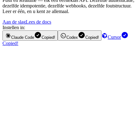
Push en Realtime — elk een eersteklas API. Dezelfde authenticatie,
dezelfde idempotentie, dezelfde webhooks, dezelfde foutstructuur.
Leer er één, en u kent ze allemaal.
Aan de slag
Lees de docs
Instellen in:
Cursor
Claude Code
Copied!
Codex
Copied!
Copied!