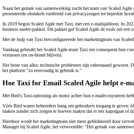
Naast het gemak van samenwerking zocht het team van Scaled Agile een
presenteerde obstakels variërend van privacyzorgen tot beperkte licent
In 2019 begon Scaled Agile met Taxi, met een e-mailsjabloon. In 2022
business starter-pakket. Dit pakket gaf Scaled Agile de tools om een
Met de hulp van Taxi herconfigureerde het marketingteam van Scaled 
Vandaag gebruikt het Scaled Agile-team Taxi om consequent hun commun
verrassen (en on-brand blijven).
Het beste van alles: technische problemen zijn onbestaand geweest. D
het platform "zo eenvoudig in gebruik is."
Hoe Taxi for Email Scaled Agile helpt e-ma
Met Bird's Taxi-oplossing als motor achter hun e-mailecosysteem hebb
Vóór Bird waren beheerders bang om gebruikers toegang te geven: één
maken zonder zich zorgen te hoeven maken dat er iets kapotgaat of da
Hierdoor wordt het marketingteam niet meer geblokkeerd door vervele
Manager bij Scaled Agile, het verwoordde: "Het gemak van samenwerk