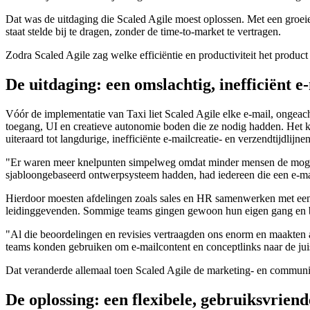
Dat was de uitdaging die Scaled Agile moest oplossen. Met een groe
staat stelde bij te dragen, zonder de time-to-market te vertragen.
Zodra Scaled Agile zag welke efficiëntie en productiviteit het produ
De uitdaging: een omslachtig, inefficiënt e
Vóór de implementatie van Taxi liet Scaled Agile elke e-mail, ongeach
toegang, UI en creatieve autonomie boden die ze nodig hadden. Het k
uiteraard tot langdurige, inefficiënte e-mailcreatie- en verzendtijdlijnen
"Er waren meer knelpunten simpelweg omdat minder mensen de mogeli
sjabloongebaseerd ontwerpsysteem hadden, had iedereen die een e-m
Hierdoor moesten afdelingen zoals sales en HR samenwerken met een 
leidinggevenden. Sommige teams gingen gewoon hun eigen gang en bes
"Al die beoordelingen en revisies vertraagden ons enorm en maakten 
teams konden gebruiken om e-mailcontent en conceptlinks naar de juis
Dat veranderde allemaal toen Scaled Agile de marketing- en communica
De oplossing: een flexibele, gebruiksvriend