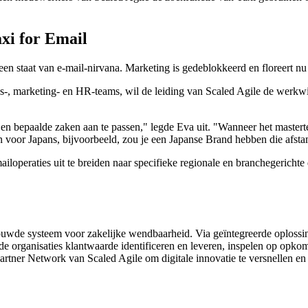
axi for Email
 een staat van e-mail-nirvana. Marketing is gedeblokkeerd en floreert 
s-, marketing- en HR-teams, wil de leiding van Scaled Agile de werkw
 en bepaalde zaken aan te passen," legde Eva uit. "Wanneer het master
n voor Japans, bijvoorbeeld, zou je een Japanse Brand hebben die afsta
iloperaties uit te breiden naar specifieke regionale en branchegericht
rouwde systeem voor zakelijke wendbaarheid. Via geïntegreerde oploss
e organisaties klantwaarde identificeren en leveren, inspelen op opko
rtner Network van Scaled Agile om digitale innovatie te versnellen en