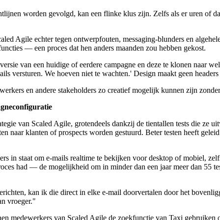
tlijnen worden gevolgd, kan een flinke klus zijn. Zelfs als er uren of d
led Agile echter tegen ontwerpfouten, messaging-blunders en algehele 
kfuncties — een proces dat hen anders maanden zou hebben gekost.
ersie van een huidige of eerdere campagne en deze te klonen naar welke
ls versturen. We hoeven niet te wachten.' Design maakt geen headers m
kers en andere stakeholders zo creatief mogelijk kunnen zijn zonder b
agneconfiguratie
gie van Scaled Agile, grotendeels dankzij de tientallen tests die ze ui
en naar klanten of prospects worden gestuurd. Beter testen heeft geleid
ders in staat om e-mails realtime te bekijken voor desktop of mobiel, z
oces had — de mogelijkheid om in minder dan een jaar meer dan 55 test
richten, kan ik die direct in elke e-mail doorvertalen door het bovenl
an vroeger."
nen medewerkers van Scaled Agile de zoekfunctie van Taxi gebruiken 