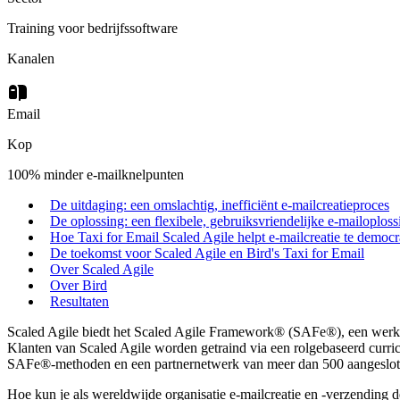
Training voor bedrijfssoftware
Kanalen
Email
Kop
100% minder e-mailknelpunten
De uitdaging: een omslachtig, inefficiënt e-mailcreatieproces
De oplossing: een flexibele, gebruiksvriendelijke e-mailoploss
Hoe Taxi for Email Scaled Agile helpt e-mailcreatie te democra
De toekomst voor Scaled Agile en Bird's Taxi for Email
Over Scaled Agile
Over Bird
Resultaten
Scaled Agile biedt het Scaled Agile Framework® (SAFe®), een werkwi
Klanten van Scaled Agile worden getraind via een rolgebaseerd curri
SAFe®-methoden en een partnernetwerk van meer dan 500 aangesloten b
Hoe kun je als wereldwijde organisatie e-mailcreatie en -verzending 