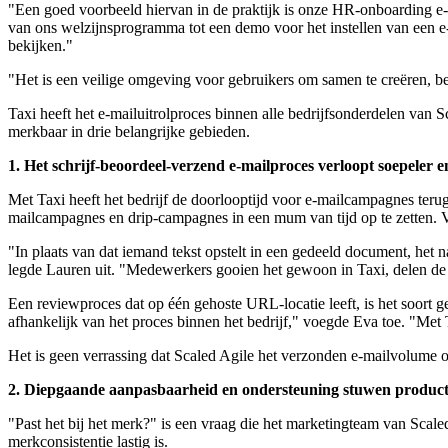
"Een goed voorbeeld hiervan in de praktijk is onze HR-onboarding e
van ons welzijnsprogramma tot een demo voor het instellen van een e
bekijken."
"Het is een veilige omgeving voor gebruikers om samen te creëren, 
Taxi heeft het e-mailuitrolproces binnen alle bedrijfsonderdelen van 
merkbaar in drie belangrijke gebieden.
1. Het schrijf-beoordeel-verzend e-mailproces verloopt soepeler en
Met Taxi heeft het bedrijf de doorlooptijd voor e-mailcampagnes teru
mailcampagnes en drip-campagnes in een mum van tijd op te zetten. V
"In plaats van dat iemand tekst opstelt in een gedeeld document, het 
legde Lauren uit. "Medewerkers gooien het gewoon in Taxi, delen de
Een reviewproces dat op één gehoste URL-locatie leeft, is het soort g
afhankelijk van het proces binnen het bedrijf," voegde Eva toe. "Met T
Het is geen verrassing dat Scaled Agile het verzonden e-mailvolume ov
2. Diepgaande aanpasbaarheid en ondersteuning stuwen product
"Past het bij het merk?" is een vraag die het marketingteam van Scale
merkconsistentie lastig is.