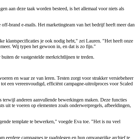
agen aan deze taak worden besteed, is het allemaal voor niets als
off-brand e-mails. Het marketingteam van het bedrijf heeft meer dan
 klantspecificaties je ook nodig hebt," zei Lauren. "Het heeft onze
eer. Wij typen het gewoon in, en dat is zo fijn."
uiten de vastgestelde merkrichtlijnen te treden.
tvoeren en waar ze van leren. Testen zorgt voor strakker versiebeheer
 tot een vereenvoudigd, efficiënt campagne-uitrolproces voor Scaled
elfs terwijl anderen aanvullende bewerkingen maken. Deze functies
s uit te voeren op elementen zoals onderwerpregels, afbeeldingen,
iggende template te bewerken," voegde Eva toe. "Het is nu veel
om eerdere campagnes te raadplegen en hun omvangrijke archief te