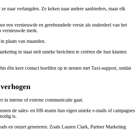
r ze naar verlangden. Ze keken naar andere aanbieders, maar elk
oor een vernieuwde en gerebrandede versie als onderdeel van het
un vernieuwde merk.
 in plaats van maanden.
eting in staat stelt unieke berichten te creëren die hun klanten
echts één keer contact hoefden op te nemen met Taxi-support, omdat
e verhogen
r in interne of externe communicatie gaat.
kunnen de sales- en HR-teams hun eigen unieke e-mails of campagnes
nodig is.
eads en omzet genereren. Zoals Lauren Clark, Partner Marketing