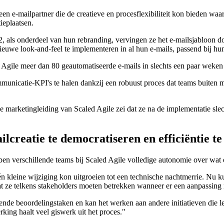
 e-mailpartner die de creatieve en procesflexibiliteit kon bieden waa
ieplaatsen.
, als onderdeel van hun rebranding, vervingen ze het e-mailsjabloon d
 nieuwe look-and-feel te implementeren in al hun e-mails, passend bij h
Agile meer dan 80 geautomatiseerde e-mails in slechts een paar weken
icatie-KPI's te halen dankzij een robuust proces dat teams buiten mark
e marketingleiding van Scaled Agile zei dat ze na de implementatie sl
ilcreatie te democratiseren en efficiëntie t
en verschillende teams bij Scaled Agile volledige autonomie over wat e
 kleine wijziging kon uitgroeien tot een technische nachtmerrie. Nu 
t ze telkens stakeholders moeten betrekken wanneer er een aanpassing 
nde beoordelingstaken en kan het werken aan andere initiatieven die l
ing haalt veel giswerk uit het proces."