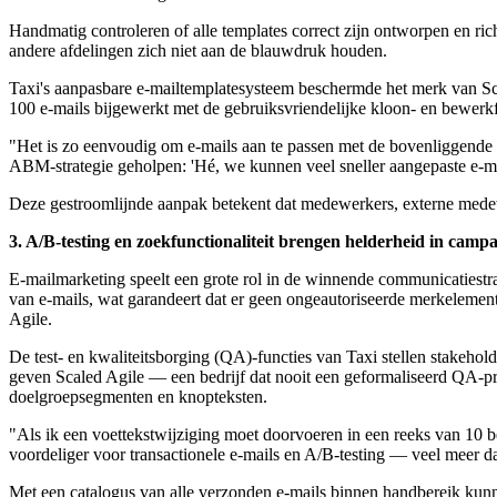
Handmatig controleren of alle templates correct zijn ontworpen en rich
andere afdelingen zich niet aan de blauwdruk houden.
Taxi's aanpasbare e-mailtemplatesysteem beschermde het merk van Sca
100 e-mails bijgewerkt met de gebruiksvriendelijke kloon- en bewer
"Het is zo eenvoudig om e-mails aan te passen met de bovenliggende v
ABM-strategie geholpen: 'Hé, we kunnen veel sneller aangepaste e-mai
Deze gestroomlijnde aanpak betekent dat medewerkers, externe medewer
3. A/B-testing en zoekfunctionaliteit brengen helderheid in camp
E-mailmarketing speelt een grote rol in de winnende communicatiestrate
van e-mails, wat garandeert dat er geen ongeautoriseerde merkelement
Agile.
De test- en kwaliteitsborging (QA)-functies van Taxi stellen stakehol
geven Scaled Agile — een bedrijf dat nooit een geformaliseerd QA-pr
doelgroepsegmenten en knopteksten.
"Als ik een voettekstwijziging moet doorvoeren in een reeks van 10 be
voordeliger voor transactionele e-mails en A/B-testing — veel meer d
Met een catalogus van alle verzonden e-mails binnen handbereik kun