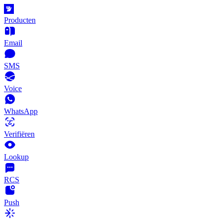
Producten
Email
SMS
Voice
WhatsApp
Verifiëren
Lookup
RCS
Push