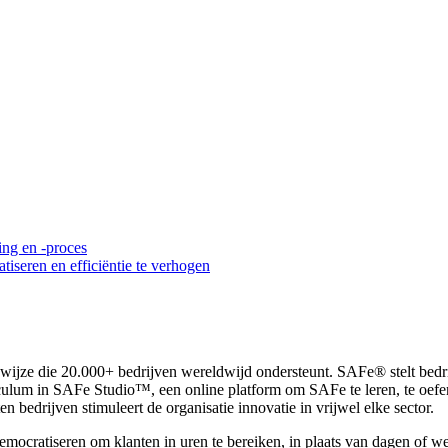
ing en -proces
tiseren en efficiëntie te verhogen
jze die 20.000+ bedrijven wereldwijd ondersteunt. SAFe® stelt bedrij
culum in SAFe Studio™, een online platform om SAFe te leren, te oefen
edrijven stimuleert de organisatie innovatie in vrijwel elke sector.
democratiseren om klanten in uren te bereiken, in plaats van dagen of 