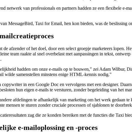
iend netwerk van professionals en partners hadden ze een flexibele e-
ct van MessageBird, Taxi for Email, hen kon bieden, was de beslissing 
-mailcreatieproces
t de afzender of het doel, door een select groepje marketeers lopen. Het
leine team raakte al snel overbelast met aanpassingen in tekst, ontwe
.
jkheid hadden om onze e-mails op te bouwen," zei Adam Wilbur, Direc
ail wilde samenstellen minstens enige HTML-kennis nodig."
copywriter in een Google Doc en vervolgens met een designer. Daarna
loten hun eigen e-mails te versturen, zonder begeleiding van het mark
andere afdelingen te afhankelijk van marketing om het werk gedaan te
te mensen te sturen zonder cruciale processen of sjablonen te doorbrek
tieresultaten zag die ze konden bereiken met de functies die Taxi bied
elijke e-mailoplossing en -proces