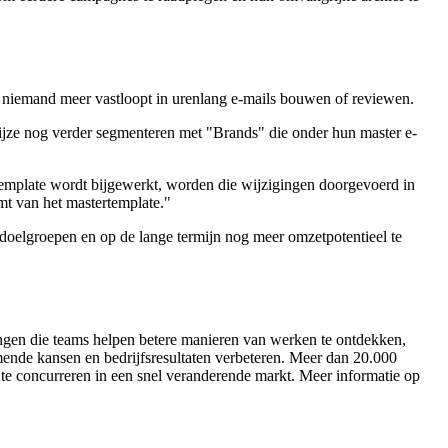
nu niemand meer vastloopt in urenlang e-mails bouwen of reviewen.
ijze nog verder segmenteren met "Brands" die onder hun master e-
template wordt bijgewerkt, worden die wijzigingen doorgevoerd in
mt van het mastertemplate."
e doelgroepen en op de lange termijn nog meer omzetpotentieel te
ingen die teams helpen betere manieren van werken te ontdekken,
mende kansen en bedrijfsresultaten verbeteren. Meer dan 20.000
 te concurreren in een snel veranderende markt. Meer informatie op