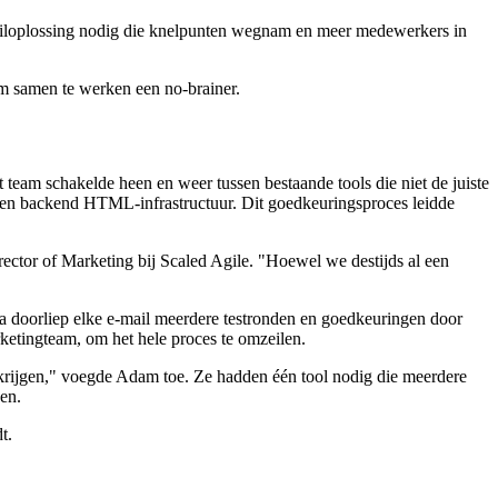
mailoplossing nodig die knelpunten wegnam en meer medewerkers in
om samen te werken een no-brainer.
 team schakelde heen en weer tussen bestaande tools die niet de juiste
rp en backend HTML-infrastructuur. Dit goedkeuringsproces leidde
tor of Marketing bij Scaled Agile. "Hoewel we destijds al een
 doorliep elke e-mail meerdere testronden en goedkeuringen door
etingteam, om het hele proces te omzeilen.
 krijgen," voegde Adam toe. Ze hadden één tool nodig die meerdere
en.
t.