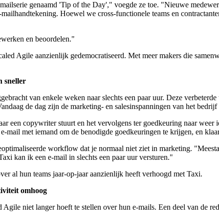
-mailserie genaamd 'Tip of the Day'," voegde ze toe. "Nieuwe medewe
-mailhandtekening. Hoewel we cross-functionele teams en contractante
bewerken en beoordelen."
Scaled Agile aanzienlijk gedemocratiseerd. Met meer makers die samenwe
 sneller
ggebracht van enkele weken naar slechts een paar uur. Deze verbeterde 
andaag de dag zijn de marketing- en salesinspanningen van het bedrijf
naar een copywriter stuurt en het vervolgens ter goedkeuring naar weer i
 e-mail met iemand om de benodigde goedkeuringen te krijgen, en klaa
eoptimaliseerde workflow dat je normaal niet ziet in marketing. "Meesta
axi kan ik een e-mail in slechts een paar uur versturen."
er al hun teams jaar-op-jaar aanzienlijk heeft verhoogd met Taxi.
iviteit omhoog
d Agile niet langer hoeft te stellen over hun e-mails. Een deel van de 