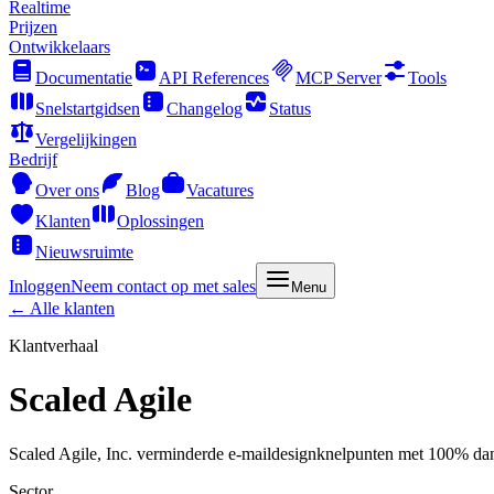
Realtime
Prijzen
Ontwikkelaars
Documentatie
API References
MCP Server
Tools
Snelstartgidsen
Changelog
Status
Vergelijkingen
Bedrijf
Over ons
Blog
Vacatures
Klanten
Oplossingen
Nieuwsruimte
Inloggen
Neem contact op met sales
Menu
← Alle klanten
Klantverhaal
Scaled Agile
Scaled Agile, Inc. verminderde e-maildesignknelpunten met 100% dan
Sector