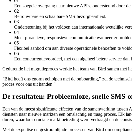
01
Een soepele overgang naar nieuwe API's, ondersteund door de l
02
Betrouwbare en schaalbare SMS-bezorgbaarheid.
03
Ondersteuning bij het voldoen aan internationale wettelijke ve
04
Meer proactieve, responsieve communicatie wanneer er proble
05
Flexibel aanbod om aan diverse operationele behoeften te vold
06
Een concurrentievoordeel, met een algeheel betere service dan
Gedurende het migratieproces werkte het team van Bird samen met het 
"Bird heeft ons enorm geholpen met de onboarding," zei de technisch 
proces voor ons uit handen."
De resultaten: Probleemloze, snelle SMS-
Een van de meest significante effecten van de samenwerking tussen 
diensten naar nieuwe markten een omslachtig en traag proces. Elk lan
duren, waardoor cruciale markttoetreding werd vertraagd en de consis
Met de expertise en gestroomlijnde processen van Bird om compliance