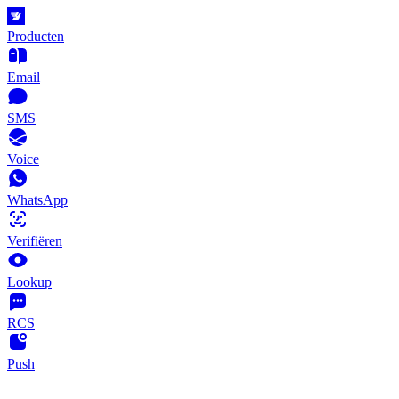
Producten
Email
SMS
Voice
WhatsApp
Verifiëren
Lookup
RCS
Push