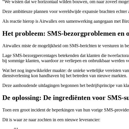
"We wisten dat we horizontaal wilden bouwen, om naar zoveel mogelijk
Deze ambitieuze plannen voor wereldwijde expansie brachten echter a
Als reactie hierop is Airwallex een samenwerking aangegaan met Bird 
Het probleem: SMS-bezorgproblemen en ope
Airwallex miste de mogelijkheid om SMS-berichten te versturen in bepaa
Lage SMS-bezorgpercentages betekenden dat klanten die tweefactorau
bij sommige klanten, waardoor ze verliepen en onbruikbaar werden voo
Wat het nog ingewikkelder maakte: de unieke wettelijke vereisten v
dienstverlening kon handhaven bij het betreden van nieuwe markten.
Deze aanhoudende uitdagingen begonnen het bedrijfsprincipe van klant
De oplossing: De ingrediënten voor SMS-s
Toen een groot incident de beperkingen van hun vorige SMS-provider
Dit is waar ze naar zochten in een nieuwe leverancier: