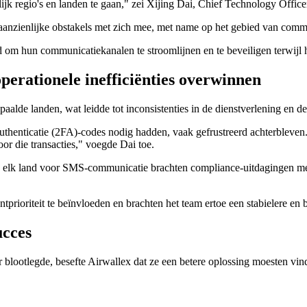
 regio's en landen te gaan," zei Xijing Dai, Chief Technology Officer
anzienlijke obstakels met zich mee, met name op het gebied van commun
om hun communicatiekanalen te stroomlijnen en te beveiligen terwijl he
rationele inefficiënties overwinnen
lde landen, wat leidde tot inconsistenties in de dienstverlening en de 
thenticatie (2FA)-codes nodig hadden, vaak gefrustreerd achterbleve
r die transacties," voegde Dai toe.
an elk land voor SMS-communicatie brachten compliance-uitdagingen me
prioriteit te beïnvloeden en brachten het team ertoe een stabielere e
ucces
 blootlegde, besefte Airwallex dat ze een betere oplossing moesten vi