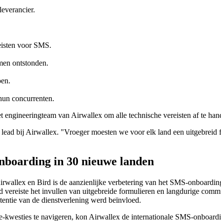
everancier.
reisten voor SMS.
men ontstonden.
oen.
 hun concurrenten.
engineeringteam van Airwallex om alle technische vereisten af te hande
lead bij Airwallex. "Vroeger moesten we voor elk land een uitgebreid f
onboarding in 30 nieuwe landen
Airwallex en Bird is de aanzienlijke verbetering van het SMS-onboard
d vereiste het invullen van uitgebreide formulieren en langdurige com
tentie van de dienstverlening werd beïnvloed.
-kwesties te navigeren, kon Airwallex de internationale SMS-onboardi