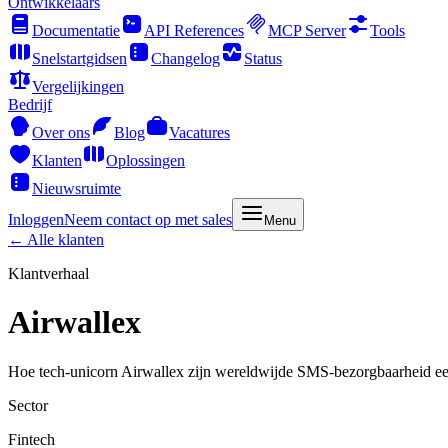
Ontwikkelaars
Documentatie
API References
MCP Server
Tools
Snelstartgidsen
Changelog
Status
Vergelijkingen
Bedrijf
Over ons
Blog
Vacatures
Klanten
Oplossingen
Nieuwsruimte
Inloggen
Neem contact op met sales
Menu
← Alle klanten
Klantverhaal
Airwallex
Hoe tech-unicorn Airwallex zijn wereldwijde SMS-bezorgbaarheid ee
Sector
Fintech