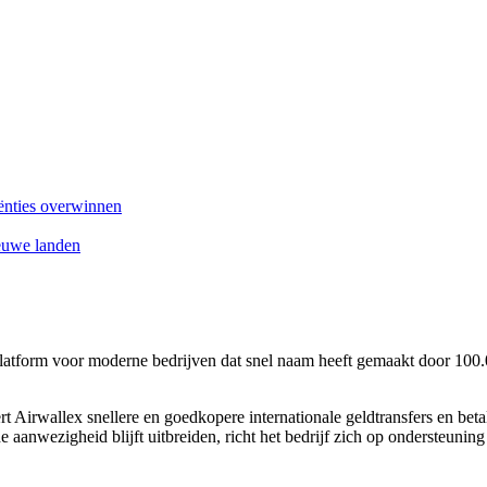
ënties overwinnen
ieuwe landen
latform voor moderne bedrijven dat snel naam heeft gemaakt door 100.00
ert Airwallex snellere en goedkopere internationale geldtransfers en be
e aanwezigheid blijft uitbreiden, richt het bedrijf zich op ondersteunin