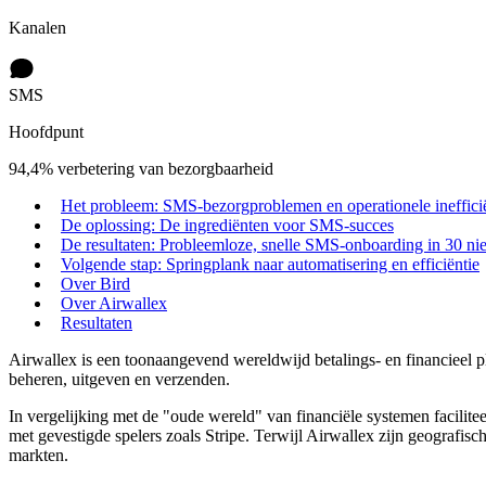
Kanalen
SMS
Hoofdpunt
94,4% verbetering van bezorgbaarheid
Het probleem: SMS-bezorgproblemen en operationele ineffici
De oplossing: De ingrediënten voor SMS-succes
De resultaten: Probleemloze, snelle SMS-onboarding in 30 n
Volgende stap: Springplank naar automatisering en efficiëntie
Over Bird
Over Airwallex
Resultaten
Airwallex is een toonaangevend wereldwijd betalings- en financieel p
beheren, uitgeven en verzenden.
In vergelijking met de "oude wereld" van financiële systemen facilite
met gevestigde spelers zoals Stripe. Terwijl Airwallex zijn geografisch
markten.