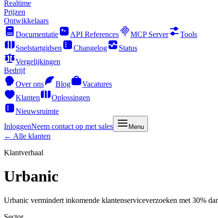
Realtime
Prijzen
Ontwikkelaars
Documentatie
API References
MCP Server
Tools
Snelstartgidsen
Changelog
Status
Vergelijkingen
Bedrijf
Over ons
Blog
Vacatures
Klanten
Oplossingen
Nieuwsruimte
Inloggen
Neem contact op met sales
Menu
← Alle klanten
Klantverhaal
Urbanic
Urbanic vermindert inkomende klantenserviceverzoeken met 30% d
Sector