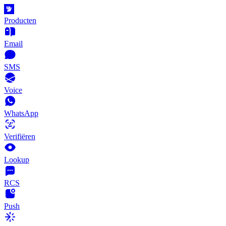
Producten
Email
SMS
Voice
WhatsApp
Verifiëren
Lookup
RCS
Push