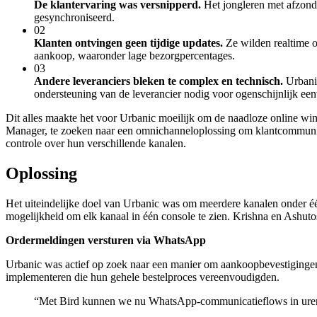
De klantervaring was versnipperd.
Het jongleren met afzonde
gesynchroniseerd.
02
Klanten ontvingen geen tijdige updates.
Ze wilden realtime o
aankoop, waaronder lage bezorgpercentages.
03
Andere leveranciers bleken te complex en technisch.
Urbanic
ondersteuning van de leverancier nodig voor ogenschijnlijk ee
Dit alles maakte het voor Urbanic moeilijk om de naadloze online w
Manager, te zoeken naar een omnichanneloplossing om klantcommunicati
controle over hun verschillende kanalen.
Oplossing
Het uiteindelijke doel van Urbanic was om meerdere kanalen onder één
mogelijkheid om elk kanaal in één console te zien. Krishna en Ashut
Ordermeldingen versturen via WhatsApp
Urbanic was actief op zoek naar een manier om aankoopbevestiginge
implementeren die hun gehele bestelproces vereenvoudigden.
“
Met Bird kunnen we nu WhatsApp-communicatieflows in uren 