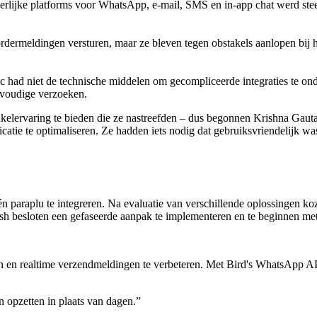
rlijke platforms voor WhatsApp, e-mail, SMS en in-app chat werd stee
rdermeldingen versturen, maar ze bleven tegen obstakels aanlopen bij 
 had niet de technische middelen om gecompliceerde integraties te on
nvoudige verzoeken.
inkelervaring te bieden die ze nastreefden – dus begonnen Krishna Ga
e te optimaliseren. Ze hadden iets nodig dat gebruiksvriendelijk was 
 paraplu te integreren. Na evaluatie van verschillende oplossingen ko
osh besloten een gefaseerde aanpak te implementeren en te beginnen me
n en realtime verzendmeldingen te verbeteren. Met Bird's WhatsApp A
opzetten in plaats van dagen.
”