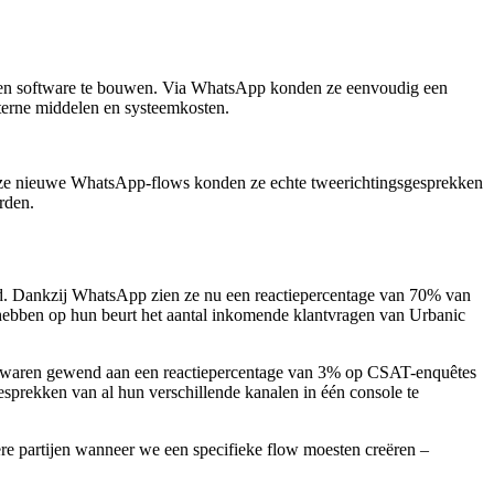
igen software te bouwen. Via WhatsApp konden ze eenvoudig een
terne middelen en systeemkosten.
deze nieuwe WhatsApp-flows konden ze echte tweerichtingsgesprekken
rden.
id. Dankzij WhatsApp zien ze nu een reactiepercentage van 70% van
 hebben op hun beurt het aantal inkomende klantvragen van Urbanic
Ze waren gewend aan een reactiepercentage van 3% op CSAT-enquêtes
sprekken van al hun verschillende kanalen in één console te
e partijen wanneer we een specifieke flow moesten creëren –