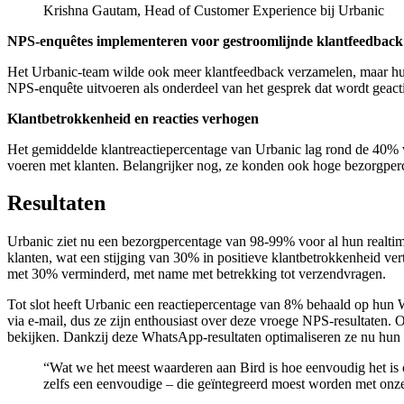
Krishna Gautam, Head of Customer Experience bij Urbanic
NPS-enquêtes implementeren voor gestroomlijnde klantfeedback
Het Urbanic-team wilde ook meer klantfeedback verzamelen, maar hu
NPS-enquête uitvoeren als onderdeel van het gesprek dat wordt geact
Klantbetrokkenheid en reacties verhogen
Het gemiddelde klantreactiepercentage van Urbanic lag rond de 40% 
voeren met klanten. Belangrijker nog, ze konden ook hoge bezorgpe
Resultaten
Urbanic ziet nu een bezorgpercentage van 98-99% voor al hun realti
klanten, wat een stijging van 30% in positieve klantbetrokkenheid v
met 30% verminderd, met name met betrekking tot verzendvragen.
Tot slot heeft Urbanic een reactiepercentage van 8% behaald op hun
via e-mail, dus ze zijn enthousiast over deze vroege NPS-resultaten.
bekijken. Dankzij deze WhatsApp-resultaten optimaliseren ze nu hun
“
Wat we het meest waarderen aan Bird is hoe eenvoudig het is
zelfs een eenvoudige – die geïntegreerd moest worden met onz