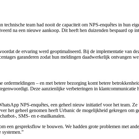
n technische team had nooit de capaciteit om NPS-enquêtes in hun e
iveerd na een nieuwe aankoop. Dit heeft hen duizenden bespaard op in
voordat de ervaring werd geoptimaliseerd. Bij de implementatie van 
rcentages garanderen zodat hun meldingen daadwerkelijk ontvangen we
me ordermeldingen – en met betere bezorging komt betere betrokkenhe
ertegenwoordigt. Deze aanzienlijke verbeteringen in klantcommunicatie
 WhatsApp NPS-enquêtes, een geheel nieuw initiatief voor het team. 
 Over het geheel genomen heeft Urbanic de mogelijkheid gekregen om ge
 chatbot-, SMS- en e-mailkanalen.
 om een gespreksflow te bouwen. We hadden grote problemen met ander
e systemen.
”