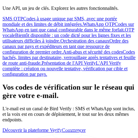
Une API, un jeu de clés. Explorez les autres fonctionnalités.
SMS OTP
Codes à usage unique par SMS, avec une portée
mondiale et des limites de débit intégrées.
WhatsApp OTP
Codes sur
WhatsApp en tant que canal configurable dans le même forfait.
OTP
vocale
Bientôt disponible : un code dicté pour les lignes fixes et les
utilisateurs difficiles à joindre.
Orchestration des canaux
Ordre des
canaux par pays et expéditeurs en tant que ressource de
configuration de premier ordre.
Anti-abus et sécurité des codes
Codes
hachés, limites par destinataire, verrouillage après tentatives et feuille
de route anti-fraude.
Présentation de l'API Verify
L'API Verify
complète : création ou nouvelle tentative, vérification par cible et
configuration par pays.
Vos codes de vérification sur le réseau qui
gère votre e-mail.
L'e-mail est un canal de Bird Verify : SMS et WhatsApp sont inclus,
et la voix est en cours de déploiement, le tout sur les deux mêmes
endpoints.
Découvrir la plateforme Verify
Commencer