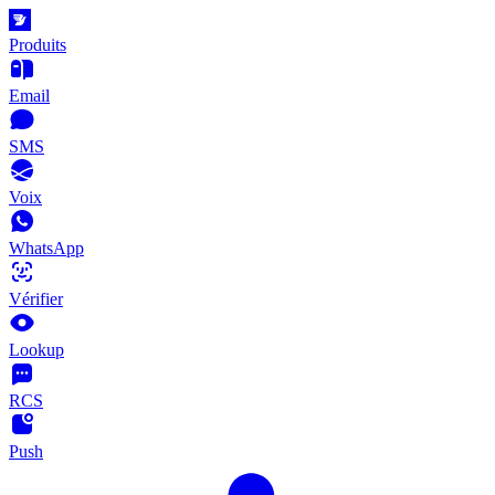
Produits
Email
SMS
Voix
WhatsApp
Vérifier
Lookup
RCS
Push