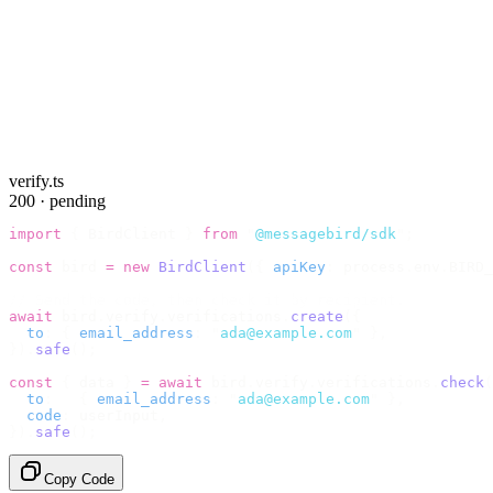
verify.ts
200 · pending
import
 {
 BirdClient 
}
 from
 "
@messagebird/sdk
"
;
const
 bird 
=
 new
 BirdClient
({
 apiKey
:
 process
.
env
.
BIRD_
// Send the code, then check it by recipient.
await
 bird
.
verify
.
verifications
.
create
({
  to
:
 {
 email_address
:
 "
ada@example.com
"
 },
}).
safe
();
const
 {
 data 
}
 =
 await
 bird
.
verify
.
verifications
.
check
(
  to
:
   {
 email_address
:
 "
ada@example.com
"
 },
  code
:
 userInput
,
}).
safe
();
Copy Code