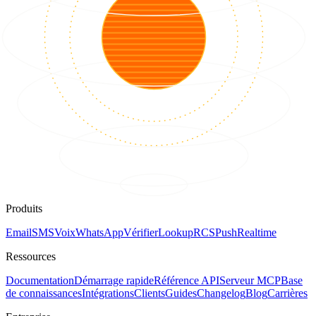
Produits
Email
SMS
Voix
WhatsApp
Vérifier
Lookup
RCS
Push
Realtime
Ressources
Documentation
Démarrage rapide
Référence API
Serveur MCP
Base
de connaissances
Intégrations
Clients
Guides
Changelog
Blog
Carrières