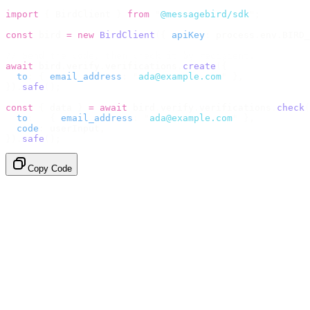
import
 {
 BirdClient 
}
 from
 "
@messagebird/sdk
"
;
const
 bird 
=
 new
 BirdClient
({
 apiKey
:
 process
.
env
.
BIRD_
// Send the code, then check it by recipient.
await
 bird
.
verify
.
verifications
.
create
({
  to
:
 {
 email_address
:
 "
ada@example.com
"
 },
}).
safe
();
const
 {
 data 
}
 =
 await
 bird
.
verify
.
verifications
.
check
(
  to
:
   {
 email_address
:
 "
ada@example.com
"
 },
  code
:
 userInput
,
}).
safe
();
Copy Code