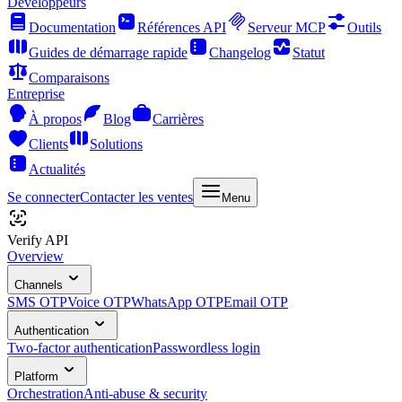
Développeurs
Documentation
Références API
Serveur MCP
Outils
Guides de démarrage rapide
Changelog
Statut
Comparaisons
Entreprise
À propos
Blog
Carrières
Clients
Solutions
Actualités
Se connecter
Contacter les ventes
Menu
Verify API
Overview
Channels
SMS OTP
Voice OTP
WhatsApp OTP
Email OTP
Authentication
Two-factor authentication
Passwordless login
Platform
Orchestration
Anti-abuse & security