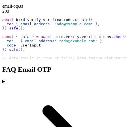
email-otp.ts
200
await
 bird
.
verify
.
verifications
.
create
({
  to
:
 {
 email_address
:
 "
ada@example.com
"
 },
}).
safe
();
const
 {
 data 
}
 =
 await
 bird
.
verify
.
verifications
.
check
(
  to
:
   {
 email_address
:
 "
ada@example.com
"
 },
  code
:
 userInput
,
}).
safe
();
// data.result is true or false; data.reason elaborates
FAQ Email OTP