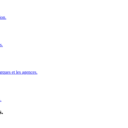
ion.
s.
rques et les agences.
.
.