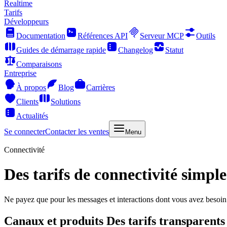
Realtime
Tarifs
Développeurs
Documentation
Références API
Serveur MCP
Outils
Guides de démarrage rapide
Changelog
Statut
Comparaisons
Entreprise
À propos
Blog
Carrières
Clients
Solutions
Actualités
Se connecter
Contacter les ventes
Menu
Connectivité
Des tarifs de connectivité simples
Ne payez que pour les messages et interactions dont vous avez besoin v
Canaux et produits
Des tarifs transparents