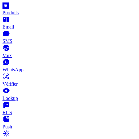
Produits
Email
SMS
Voix
WhatsApp
Vérifier
Lookup
RCS
Push