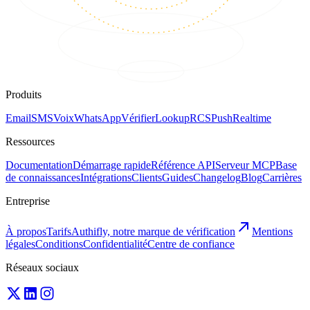
Produits
Email
SMS
Voix
WhatsApp
Vérifier
Lookup
RCS
Push
Realtime
Ressources
Documentation
Démarrage rapide
Référence API
Serveur MCP
Base
de connaissances
Intégrations
Clients
Guides
Changelog
Blog
Carrières
Entreprise
À propos
Tarifs
Authifly, notre marque de vérification
Mentions
légales
Conditions
Confidentialité
Centre de confiance
Réseaux sociaux