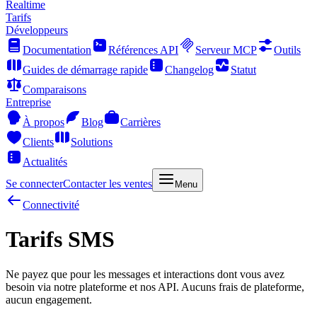
Realtime
Tarifs
Développeurs
Documentation
Références API
Serveur MCP
Outils
Guides de démarrage rapide
Changelog
Statut
Comparaisons
Entreprise
À propos
Blog
Carrières
Clients
Solutions
Actualités
Se connecter
Contacter les ventes
Menu
Connectivité
Tarifs SMS
Ne payez que pour les messages et interactions dont vous avez
besoin via notre plateforme et nos API. Aucuns frais de plateforme,
aucun engagement.