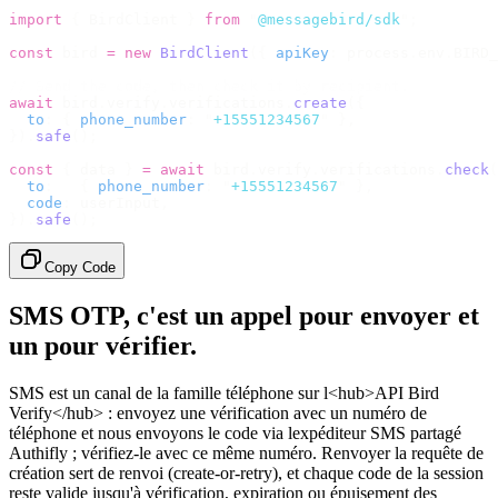
import
 {
 BirdClient 
}
 from
 "
@messagebird/sdk
"
;
const
 bird 
=
 new
 BirdClient
({
 apiKey
:
 process
.
env
.
BIRD_
// Send the code, then check it by recipient.
await
 bird
.
verify
.
verifications
.
create
({
  to
:
 {
 phone_number
:
 "
+15551234567
"
 },
}).
safe
();
const
 {
 data 
}
 =
 await
 bird
.
verify
.
verifications
.
check
(
  to
:
   {
 phone_number
:
 "
+15551234567
"
 },
  code
:
 userInput
,
}).
safe
();
Copy Code
SMS OTP, c'est un appel pour envoyer et
un pour vérifier.
SMS est un canal de la famille téléphone sur l<hub>API Bird
Verify</hub> : envoyez une vérification avec un numéro de
téléphone et nous envoyons le code via lexpéditeur SMS partagé
Authifly ; vérifiez-le avec ce même numéro. Renvoyer la requête de
création sert de renvoi (create-or-retry), et chaque code de la session
reste valide jusqu'à vérification, expiration ou épuisement des