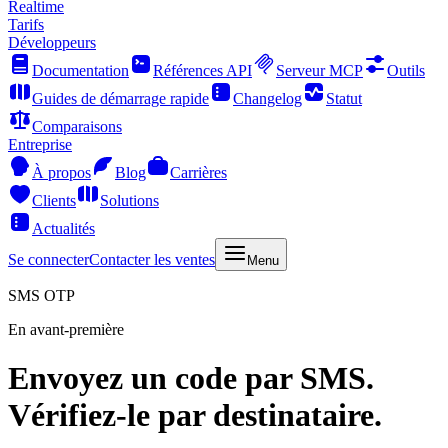
Realtime
Tarifs
Développeurs
Documentation
Références API
Serveur MCP
Outils
Guides de démarrage rapide
Changelog
Statut
Comparaisons
Entreprise
À propos
Blog
Carrières
Clients
Solutions
Actualités
Se connecter
Contacter les ventes
Menu
SMS OTP
En avant-première
Envoyez un code par SMS.
Vérifiez-le par destinataire.