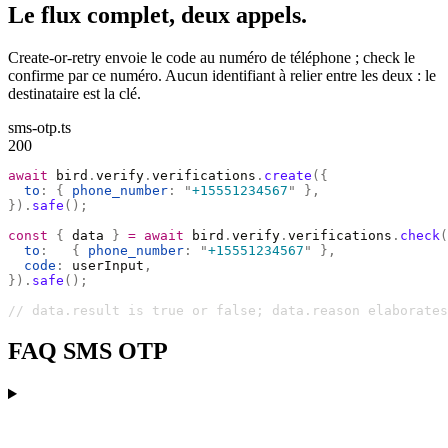
Le flux complet, deux appels.
Create-or-retry envoie le code au numéro de téléphone ; check le
confirme par ce numéro. Aucun identifiant à relier entre les deux : le
destinataire est la clé.
sms-otp.ts
200
await
 bird
.
verify
.
verifications
.
create
({
  to
:
 {
 phone_number
:
 "
+15551234567
"
 },
}).
safe
();
const
 {
 data 
}
 =
 await
 bird
.
verify
.
verifications
.
check
(
  to
:
   {
 phone_number
:
 "
+15551234567
"
 },
  code
:
 userInput
,
}).
safe
();
// data.result is true or false; data.reason elaborates
FAQ SMS OTP