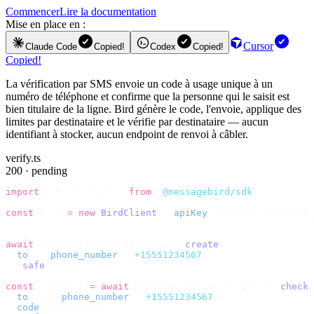
Commencer
Lire la documentation
Mise en place en :
Cursor
Claude Code
Copied!
Codex
Copied!
Copied!
La vérification par SMS envoie un code à usage unique à un
numéro de téléphone et confirme que la personne qui le saisit est
bien titulaire de la ligne. Bird génère le code, l'envoie, applique des
limites par destinataire et le vérifie par destinataire — aucun
identifiant à stocker, aucun endpoint de renvoi à câbler.
verify.ts
200 · pending
import
 {
 BirdClient 
}
 from
 "
@messagebird/sdk
"
;
const
 bird 
=
 new
 BirdClient
({
 apiKey
:
 process
.
env
.
BIRD_
// Send the code, then check it by recipient.
await
 bird
.
verify
.
verifications
.
create
({
  to
:
 {
 phone_number
:
 "
+15551234567
"
 },
}).
safe
();
const
 {
 data 
}
 =
 await
 bird
.
verify
.
verifications
.
check
(
  to
:
   {
 phone_number
:
 "
+15551234567
"
 },
  code
:
 userInput
,