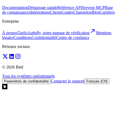
Documentation
Démarrage rapide
Référence API
Serveur MCP
Base
de connaissances
Intégrations
Clients
Guides
Changelog
Blog
Carrières
Entreprise
À propos
Tarifs
Authifly, notre marque de vérification
Mentions
légales
Conditions
Confidentialité
Centre de confiance
Réseaux sociaux
© 2026 Bird
Tous les systèmes opérationnels
Contacter le support
Paramètres de confidentialité
Français (CH)