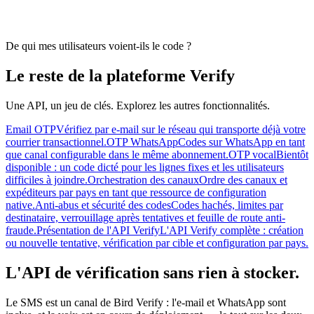
De qui mes utilisateurs voient-ils le code ?
Le reste de la plateforme Verify
Une API, un jeu de clés. Explorez les autres fonctionnalités.
Email OTP
Vérifiez par e-mail sur le réseau qui transporte déjà votre
courrier transactionnel.
OTP WhatsApp
Codes sur WhatsApp en tant
que canal configurable dans le même abonnement.
OTP vocal
Bientôt
disponible : un code dicté pour les lignes fixes et les utilisateurs
difficiles à joindre.
Orchestration des canaux
Ordre des canaux et
expéditeurs par pays en tant que ressource de configuration
native.
Anti-abus et sécurité des codes
Codes hachés, limites par
destinataire, verrouillage après tentatives et feuille de route anti-
fraude.
Présentation de l'API Verify
L'API Verify complète : création
ou nouvelle tentative, vérification par cible et configuration par pays.
L'API de vérification sans rien à stocker.
Le SMS est un canal de Bird Verify : l'e-mail et WhatsApp sont