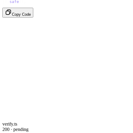
}).
safe
();
Copy Code
verify.ts
200 · pending