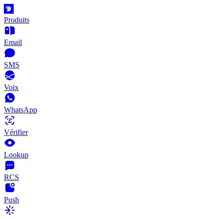
Produits
Email
SMS
Voix
WhatsApp
Vérifier
Lookup
RCS
Push