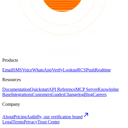
Products
Email
SMS
Voice
WhatsApp
Verify
Lookup
RCS
Push
Realtime
Resources
Documentation
Quickstart
API Reference
MCP Server
Knowledge
Base
Integrations
Customers
Guides
Changelog
Blog
Careers
Company
About
Pricing
Authifly, our verification brand
Legal
Terms
Privacy
Trust Center