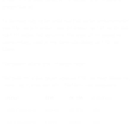
geregeld kan zijn.
De lancering volgt op het besluit van Bird om het overnamevoorstel
voor CM.com in te trekken, nadat het bestuur van CM.com het bod
van €220 miljoen had afgewezen. Wat begon als een poging tot
samenwerking, wordt nu een directe uitnodiging aan CM.com-
klanten.
Transparante prijzen, geen verborgen marges
Bird publiceert al haar prijzen openbaar. CM.com vraagt klanten om
"contact op te nemen met sales". Bird kiest voor transparantie:
DIENST
BIRD
CM.COM
BESPARING
SMS (Nederland)
€0.0416
€0.0832
50%
Voice (Nederland)
€0.00375
€0.0075
50%