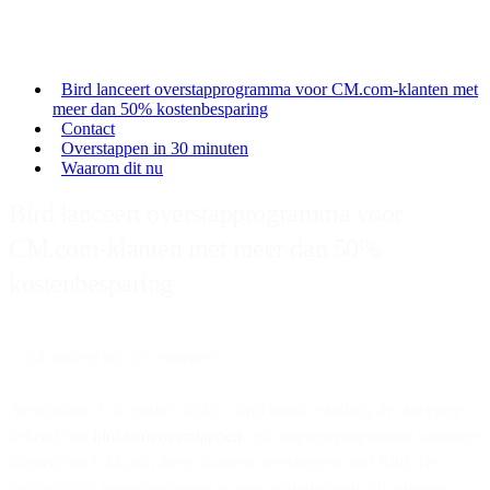
Bird lanceert overstapprogramma voor CM.com-klanten met
meer dan 50% kostenbesparing
Contact
Overstappen in 30 minuten
Waarom dit nu
Bird lanceert overstapprogramma voor
CM.com-klanten met meer dan 50%
kostenbesparing
_"Elk nadeel heb z'n voordeel"
Amsterdam, 1 december 2025
,_ Bird maakt vandaag de lancering
bekend van
bird.com/overstappen
, een migratieprogramma waarmee
klanten van CM.com direct kunnen overstappen naar Bird. De
belofte: 50% kostenbesparing en een migratie die in 30 minuten