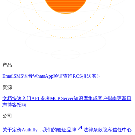
产品
Email
SMS
语音
WhatsApp
验证
查询
RCS
推送
实时
资源
文档
快速入门
API 参考
MCP Server
知识库
集成
客户
指南
更新日
志
博客
招聘
公司
关于
定价
Authifly，我们的验证品牌
法律
条款
隐私
信任中心