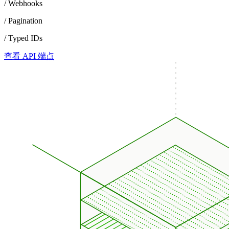
/ Webhooks
/ Pagination
/ Typed IDs
查看 API 端点