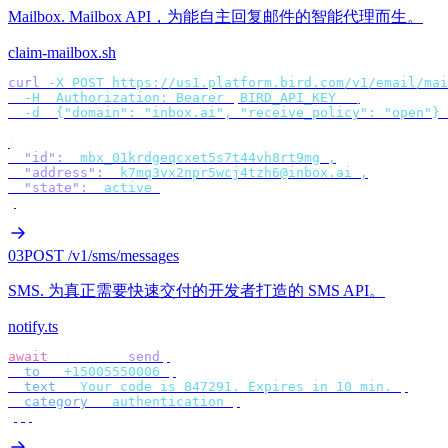
Mailbox
.
Mailbox API，为能自主回复邮件的智能代理而生。
claim-mailbox.sh
curl
 -X
 POST
 https://us1.platform.bird.com/v1/email/mai
  -H
 "
Authorization: Bearer 
$
BIRD_API_KEY
"
 \
  -d
 '
{"domain": "inbox.ai", "receive_policy": "open"}
'
{
  "id"
:
 "
mbx_01krdgeqcxet5s7t44vh8rt9mg
"
,
  "address"
:
 "
k7mq3vx2npr5wcj4tzh6@inbox.ai
"
,
  "state"
:
 "
active
"
}
03
POST /v1/sms/messages
SMS
.
为真正需要快速交付的开发者打造的 SMS API。
notify.ts
await
 bird
.
sms
.
send
({
  to
:
 "
+15005550006
"
,
  text
:
 "
Your code is 847291. Expires in 10 min.
"
,
  category
:
 "
authentication
"
,
});