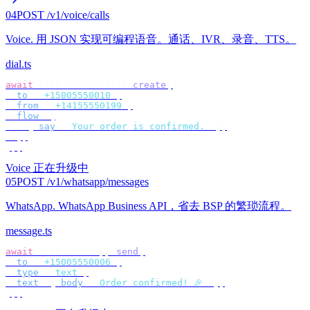
04
POST /v1/voice/calls
Voice
.
用 JSON 实现可编程语音。通话、IVR、录音、TTS。
dial.ts
await
 bird
.
voice
.
calls
.
create
({
  to
:
 "
+15005550010
"
,
  from
:
 "
+14155550199
"
,
  flow
:
 [
    {
 say
:
 "
Your order is confirmed.
"
 },
  ],
});
Voice 正在升级中
05
POST /v1/whatsapp/messages
WhatsApp
.
WhatsApp Business API，省去 BSP 的繁琐流程。
message.ts
await
 bird
.
whatsapp
.
send
({
  to
:
 "
+15005550006
"
,
  type
:
 "
text
"
,
  text
:
 {
 body
:
 "
Order confirmed! 🎉
"
 },
});