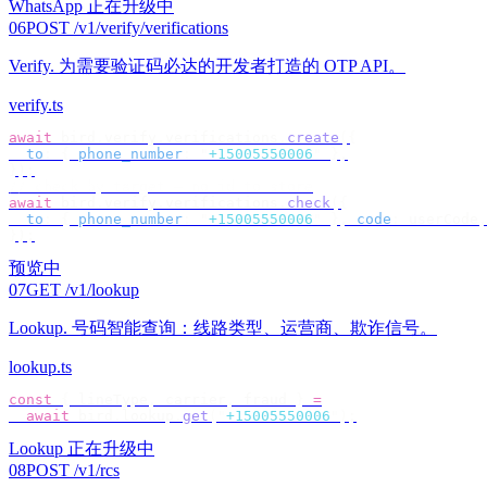
WhatsApp 正在升级中
06
POST /v1/verify/verifications
Verify
.
为需要验证码必达的开发者打造的 OTP API。
verify.ts
await
 bird
.
verify
.
verifications
.
create
({
  to
:
 {
 phone_number
:
 "
+15005550006
"
 },
});
// check by target — no id to store
await
 bird
.
verify
.
verifications
.
check
({
  to
:
 {
 phone_number
:
 "
+15005550006
"
 },
 code
:
 userCode
,
});
预览中
07
GET /v1/lookup
Lookup
.
号码智能查询：线路类型、运营商、欺诈信号。
lookup.ts
const
 {
 lineType
,
 carrier
,
 fraud 
}
 =
  await
 bird
.
lookup
.
get
(
"
+15005550006
"
);
Lookup 正在升级中
08
POST /v1/rcs