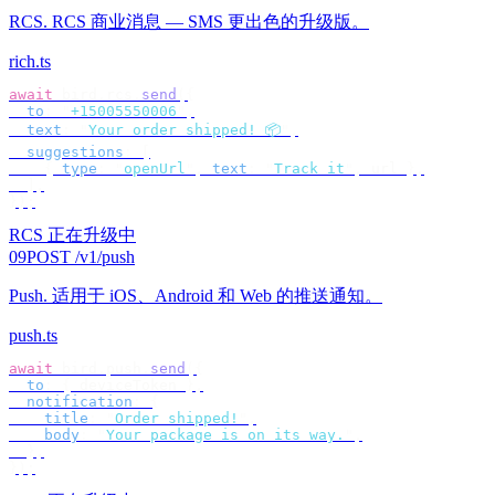
RCS
.
RCS 商业消息 — SMS 更出色的升级版。
rich.ts
await
 bird
.
rcs
.
send
({
  to
:
 "
+15005550006
"
,
  text
:
 "
Your order shipped! 📦
"
,
  suggestions
:
 [
    {
 type
:
 "
openUrl
"
,
 text
:
 "
Track it
"
,
 url 
},
  ],
});
RCS 正在升级中
09
POST /v1/push
Push
.
适用于 iOS、Android 和 Web 的推送通知。
push.ts
await
 bird
.
push
.
send
({
  to
:
 {
 deviceToken 
},
  notification
:
 {
    title
:
 "
Order shipped!
"
,
    body
:
 "
Your package is on its way.
"
,
  },
});