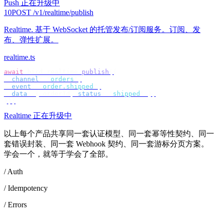
Push 正在升级中
10
POST /v1/realtime/publish
Realtime
.
基于 WebSocket 的托管发布/订阅服务。订阅、发
布、弹性扩展。
realtime.ts
await
 bird
.
realtime
.
publish
({
  channel
:
 "
orders
"
,
  event
:
 "
order.shipped
"
,
  data
:
 {
 orderId
,
 status
:
 "
shipped
"
 },
});
Realtime 正在升级中
以上每个产品共享同一套认证模型、同一套幂等性契约、同一
套错误封装、同一套 Webhook 契约、同一套游标分页方案。
学会一个，就等于学会了全部。
/ Auth
/ Idempotency
/ Errors