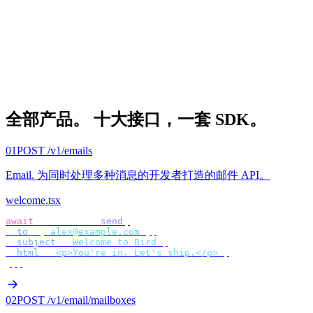
全部产品。
十大接口，一套 SDK。
01
POST /v1/emails
Email
.
为同时处理多种消息的开发者打造的邮件 API。
welcome.tsx
await
 bird
.
email
.
send
({
  to
:
 [
"
alex@example.com
"
],
  subject
:
 "
Welcome to Bird
"
,
  html
:
 "
<p>You're in. Let's ship.</p>
"
,
});
02
POST /v1/email/mailboxes