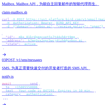
Mailbox
.
Mailbox API，为能自主回复邮件的智能代理而生。
claim-mailbox.sh
curl
 -X
 POST
 https://us1.platform.bird.com/v1/email/mai
  -H
 "
Authorization: Bearer 
$
BIRD_API_KEY
"
 \
  -d
 '
{"domain": "inbox.ai", "receive_policy": "open"}
'
{
  "id"
:
 "
mbx_01krdgeqcxet5s7t44vh8rt9mg
"
,
  "address"
:
 "
k7mq3vx2npr5wcj4tzh6@inbox.ai
"
,
  "state"
:
 "
active
"
}
03
POST /v1/sms/messages
SMS
.
为真正需要快速交付的开发者打造的 SMS API。
notify.ts
await
 bird
.
sms
.
send
({
  to
:
 "
+15005550006
"
,
  text
:
 "
Your code is 847291. Expires in 10 min.
"
,
  category
:
 "
authentication
"
,
});