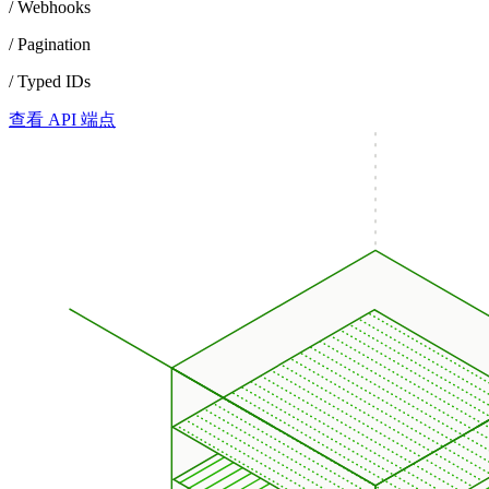
/ Webhooks
/ Pagination
/ Typed IDs
查看 API 端点