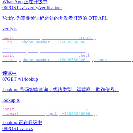
WhatsApp 正在升级中
06
POST /v1/verify/verifications
Verify
.
为需要验证码必达的开发者打造的 OTP API。
verify.ts
await
 bird
.
verify
.
verifications
.
create
({
  to
:
 {
 phone_number
:
 "
+15005550006
"
 },
});
// check by target — no id to store
await
 bird
.
verify
.
verifications
.
check
({
  to
:
 {
 phone_number
:
 "
+15005550006
"
 },
 code
:
 userCode
,
});
预览中
07
GET /v1/lookup
Lookup
.
号码智能查询：线路类型、运营商、欺诈信号。
lookup.ts
const
 {
 lineType
,
 carrier
,
 fraud 
}
 =
  await
 bird
.
lookup
.
get
(
"
+15005550006
"
);
Lookup 正在升级中
08
POST /v1/rcs