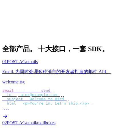
全部产品。
十大接口，一套 SDK。
01
POST /v1/emails
Email
.
为同时处理多种消息的开发者打造的邮件 API。
welcome.tsx
await
 bird
.
email
.
send
({
  to
:
 [
"
alex@example.com
"
],
  subject
:
 "
Welcome to Bird
"
,
  html
:
 "
<p>You're in. Let's ship.</p>
"
,
});
02
POST /v1/email/mailboxes