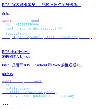
RCS
.
RCS 商业消息 — SMS 更出色的升级版。
rich.ts
await
 bird
.
rcs
.
send
({
  to
:
 "
+15005550006
"
,
  text
:
 "
Your order shipped! 📦
"
,
  suggestions
:
 [
    {
 type
:
 "
openUrl
"
,
 text
:
 "
Track it
"
,
 url 
},
  ],
});
RCS 正在升级中
09
POST /v1/push
Push
.
适用于 iOS、Android 和 Web 的推送通知。
push.ts
await
 bird
.
push
.
send
({
  to
:
 {
 deviceToken 
},
  notification
:
 {
    title
:
 "
Order shipped!
"
,
    body
:
 "
Your package is on its way.
"
,
  },
});