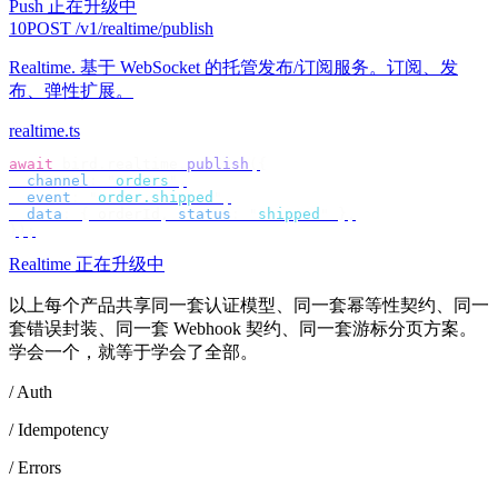
Push 正在升级中
10
POST /v1/realtime/publish
Realtime
.
基于 WebSocket 的托管发布/订阅服务。订阅、发
布、弹性扩展。
realtime.ts
await
 bird
.
realtime
.
publish
({
  channel
:
 "
orders
"
,
  event
:
 "
order.shipped
"
,
  data
:
 {
 orderId
,
 status
:
 "
shipped
"
 },
});
Realtime 正在升级中
以上每个产品共享同一套认证模型、同一套幂等性契约、同一
套错误封装、同一套 Webhook 契约、同一套游标分页方案。
学会一个，就等于学会了全部。
/ Auth
/ Idempotency
/ Errors