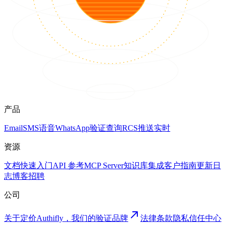
产品
Email
SMS
语音
WhatsApp
验证
查询
RCS
推送
实时
资源
文档
快速入门
API 参考
MCP Server
知识库
集成
客户
指南
更新日
志
博客
招聘
公司
关于
定价
Authifly，我们的验证品牌
法律
条款
隐私
信任中心