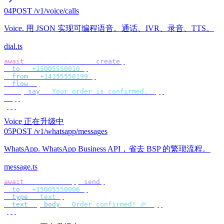
04
POST /v1/voice/calls
Voice
.
用 JSON 实现可编程语音。通话、IVR、录音、TTS。
dial.ts
await
 bird
.
voice
.
calls
.
create
({
  to
:
 "
+15005550010
"
,
  from
:
 "
+14155550199
"
,
  flow
:
 [
    {
 say
:
 "
Your order is confirmed.
"
 },
  ],
});
Voice 正在升级中
05
POST /v1/whatsapp/messages
WhatsApp
.
WhatsApp Business API，省去 BSP 的繁琐流程。
message.ts
await
 bird
.
whatsapp
.
send
({
  to
:
 "
+15005550006
"
,
  type
:
 "
text
"
,
  text
:
 {
 body
:
 "
Order confirmed! 🎉
"
 },
});