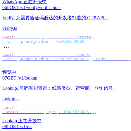
WhatsApp 正在升级中
06
POST /v1/verify/verifications
Verify
.
为需要验证码必达的开发者打造的 OTP API。
verify.ts
await
 bird
.
verify
.
verifications
.
create
({
  to
:
 {
 phone_number
:
 "
+15005550006
"
 },
});
// check by target — no id to store
await
 bird
.
verify
.
verifications
.
check
({
  to
:
 {
 phone_number
:
 "
+15005550006
"
 },
 code
:
 userCode
,
});
预览中
07
GET /v1/lookup
Lookup
.
号码智能查询：线路类型、运营商、欺诈信号。
lookup.ts
const
 {
 lineType
,
 carrier
,
 fraud 
}
 =
  await
 bird
.
lookup
.
get
(
"
+15005550006
"
);
Lookup 正在升级中
08
POST /v1/rcs