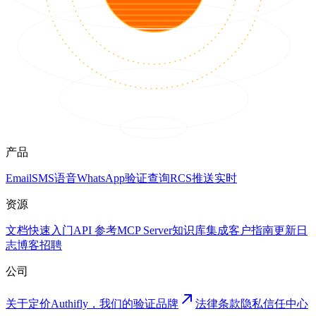
产品
Email
SMS
语音
WhatsApp
验证
查询
RCS
推送
实时
资源
文档
快速入门
API 参考
MCP Server
知识库
集成
客户
指南
更新日
志
博客
招聘
公司
关于
定价
Authifly，我们的验证品牌
法律
条款
隐私
信任中心