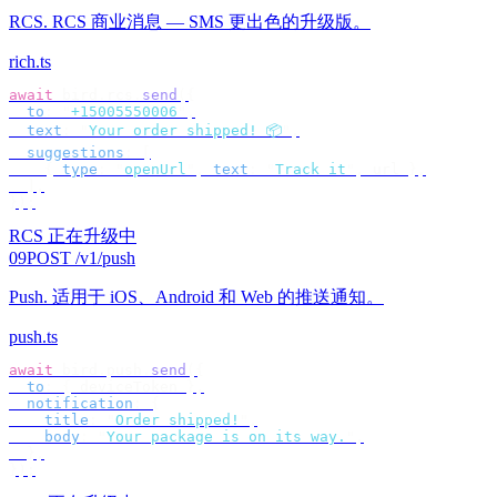
RCS
.
RCS 商业消息 — SMS 更出色的升级版。
rich.ts
await
 bird
.
rcs
.
send
({
  to
:
 "
+15005550006
"
,
  text
:
 "
Your order shipped! 📦
"
,
  suggestions
:
 [
    {
 type
:
 "
openUrl
"
,
 text
:
 "
Track it
"
,
 url 
},
  ],
});
RCS 正在升级中
09
POST /v1/push
Push
.
适用于 iOS、Android 和 Web 的推送通知。
push.ts
await
 bird
.
push
.
send
({
  to
:
 {
 deviceToken 
},
  notification
:
 {
    title
:
 "
Order shipped!
"
,
    body
:
 "
Your package is on its way.
"
,
  },
});