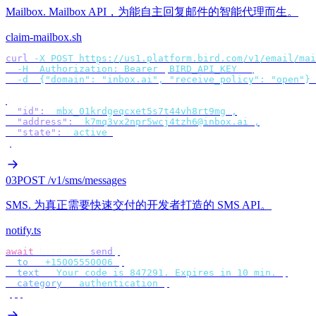
Mailbox
.
Mailbox API，为能自主回复邮件的智能代理而生。
claim-mailbox.sh
curl
 -X
 POST
 https://us1.platform.bird.com/v1/email/mai
  -H
 "
Authorization: Bearer 
$
BIRD_API_KEY
"
 \
  -d
 '
{"domain": "inbox.ai", "receive_policy": "open"}
'
{
  "id"
:
 "
mbx_01krdgeqcxet5s7t44vh8rt9mg
"
,
  "address"
:
 "
k7mq3vx2npr5wcj4tzh6@inbox.ai
"
,
  "state"
:
 "
active
"
}
03
POST /v1/sms/messages
SMS
.
为真正需要快速交付的开发者打造的 SMS API。
notify.ts
await
 bird
.
sms
.
send
({
  to
:
 "
+15005550006
"
,
  text
:
 "
Your code is 847291. Expires in 10 min.
"
,
  category
:
 "
authentication
"
,
});