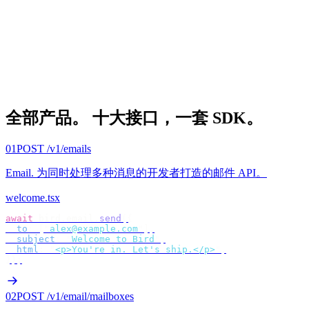
全部产品。
十大接口，一套 SDK。
01
POST /v1/emails
Email
.
为同时处理多种消息的开发者打造的邮件 API。
welcome.tsx
await
 bird
.
email
.
send
({
  to
:
 [
"
alex@example.com
"
],
  subject
:
 "
Welcome to Bird
"
,
  html
:
 "
<p>You're in. Let's ship.</p>
"
,
});
02
POST /v1/email/mailboxes