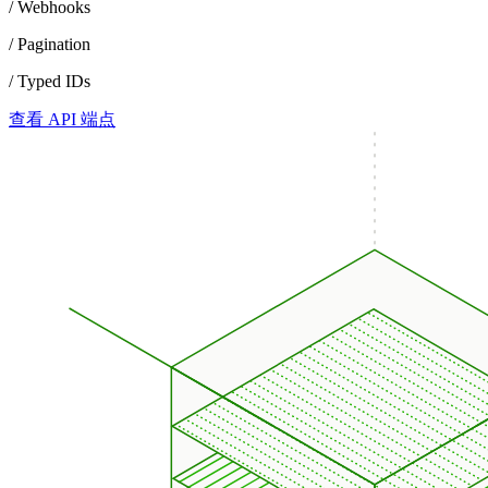
/ Webhooks
/ Pagination
/ Typed IDs
查看 API 端点