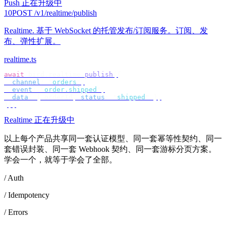
Push 正在升级中
10
POST /v1/realtime/publish
Realtime
.
基于 WebSocket 的托管发布/订阅服务。订阅、发
布、弹性扩展。
realtime.ts
await
 bird
.
realtime
.
publish
({
  channel
:
 "
orders
"
,
  event
:
 "
order.shipped
"
,
  data
:
 {
 orderId
,
 status
:
 "
shipped
"
 },
});
Realtime 正在升级中
以上每个产品共享同一套认证模型、同一套幂等性契约、同一
套错误封装、同一套 Webhook 契约、同一套游标分页方案。
学会一个，就等于学会了全部。
/ Auth
/ Idempotency
/ Errors