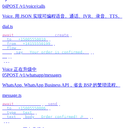
04
POST /v1/voice/calls
Voice
.
用 JSON 实现可编程语音。通话、IVR、录音、TTS。
dial.ts
await
 bird
.
voice
.
calls
.
create
({
  to
:
 "
+15005550010
"
,
  from
:
 "
+14155550199
"
,
  flow
:
 [
    {
 say
:
 "
Your order is confirmed.
"
 },
  ],
});
Voice 正在升级中
05
POST /v1/whatsapp/messages
WhatsApp
.
WhatsApp Business API，省去 BSP 的繁琐流程。
message.ts
await
 bird
.
whatsapp
.
send
({
  to
:
 "
+15005550006
"
,
  type
:
 "
text
"
,
  text
:
 {
 body
:
 "
Order confirmed! 🎉
"
 },
});