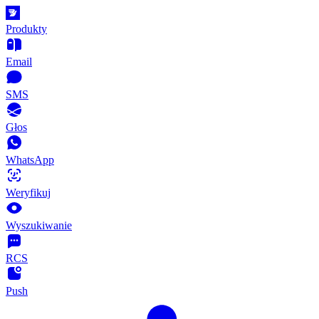
Produkty
Email
SMS
Głos
WhatsApp
Weryfikuj
Wyszukiwanie
RCS
Push