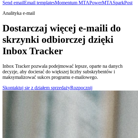
Send email
Email templates
Momentum MTA
PowerMTA
SparkPost
Analityka e-mail
Dostarczaj więcej e-maili do
skrzynki odbiorczej dzięki
Inbox Tracker
Inbox Tracker pozwala podejmować lepsze, oparte na danych
decyzje, aby docierać do większej liczby subskrybentów i
maksymalizować sukces programu e-mailowego.
Skontaktuj się z działem sprzedaży
Rozpocznij