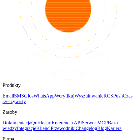
Produkty
Email
SMS
Głos
WhatsApp
Weryfikuj
Wyszukiwanie
RCS
Push
Czas
rzeczywisty
Zasoby
Dokumentacja
Quickstart
Referencja API
Serwer MCP
Baza
wiedzy
Integracje
Klienci
Przewodniki
Changelog
Blog
Kariera
Firma