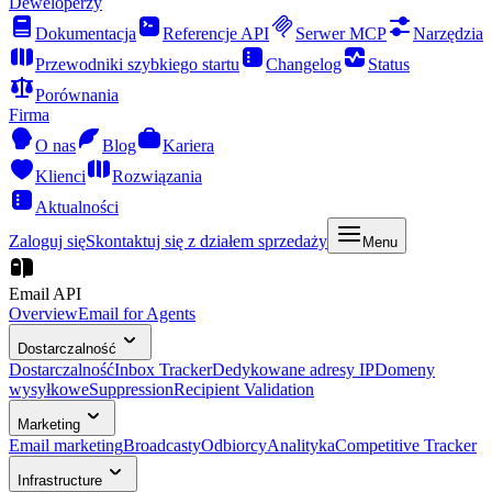
Deweloperzy
Dokumentacja
Referencje API
Serwer MCP
Narzędzia
Przewodniki szybkiego startu
Changelog
Status
Porównania
Firma
O nas
Blog
Kariera
Klienci
Rozwiązania
Aktualności
Zaloguj się
Skontaktuj się z działem sprzedaży
Menu
Email API
Overview
Email for Agents
Dostarczalność
Dostarczalność
Inbox Tracker
Dedykowane adresy IP
Domeny
wysyłkowe
Suppression
Recipient Validation
Marketing
Email marketing
Broadcasty
Odbiorcy
Analityka
Competitive Tracker
Infrastructure