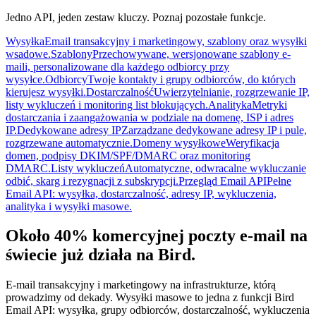
Jedno API, jeden zestaw kluczy. Poznaj pozostałe funkcje.
Wysyłka
Email transakcyjny i marketingowy, szablony oraz wysyłki
wsadowe.
Szablony
Przechowywane, wersjonowane szablony e-
maili, personalizowane dla każdego odbiorcy przy
wysyłce.
Odbiorcy
Twoje kontakty i grupy odbiorców, do których
kierujesz wysyłki.
Dostarczalność
Uwierzytelnianie, rozgrzewanie IP,
listy wykluczeń i monitoring list blokujących.
Analityka
Metryki
dostarczania i zaangażowania w podziale na domenę, ISP i adres
IP.
Dedykowane adresy IP
Zarządzane dedykowane adresy IP i pule,
rozgrzewane automatycznie.
Domeny wysyłkowe
Weryfikacja
domen, podpisy DKIM/SPF/DMARC oraz monitoring
DMARC.
Listy wykluczeń
Automatyczne, odwracalne wykluczanie
odbić, skarg i rezygnacji z subskrypcji.
Przegląd Email API
Pełne
Email API: wysyłka, dostarczalność, adresy IP, wykluczenia,
analityka i wysyłki masowe.
Około 40% komercyjnej poczty e-mail na
świecie już działa na Bird.
E-mail transakcyjny i marketingowy na infrastrukturze, którą
prowadzimy od dekady. Wysyłki masowe to jedna z funkcji Bird
Email API: wysyłka, grupy odbiorców, dostarczalność, wykluczenia