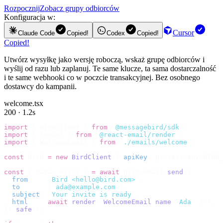
Rozpocznij
Zobacz grupy odbiorców
Konfiguracja w:
Cursor
Claude Code
Copied!
Codex
Copied!
Copied!
Utwórz wysyłkę jako wersję roboczą, wskaż grupę odbiorców i
wyślij od razu lub zaplanuj. Te same klucze, ta sama dostarczalność
i te same webhooki co w poczcie transakcyjnej. Bez osobnego
dostawcy do kampanii.
welcome.tsx
200 · 1.2s
import
 {
 BirdClient 
}
 from
 "
@messagebird/sdk
"
;
import
 {
 render 
}
 from
 "
@react-email/render
"
;
import
 {
 WelcomeEmail 
}
 from
 "
./emails/welcome
"
;
const
 bird 
=
 new
 BirdClient
({
 apiKey
:
 process
.
env
.
BIRD_
const
 {
 data
,
 error 
}
 =
 await
 bird
.
email
.
send
({
  from
:
    "
Bird <hello@bird.com>
"
,
  to
:
      [
"
ada@example.com
"
],
  subject
:
 "
Your invite is ready
"
,
  html
:
    await
 render
(<
WelcomeEmail
 name
=
"
Ada
"
 /
>),
}).
safe
();