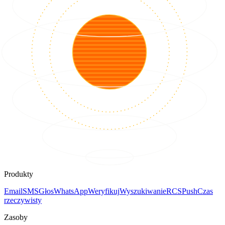
Produkty
Email
SMS
Głos
WhatsApp
Weryfikuj
Wyszukiwanie
RCS
Push
Czas
rzeczywisty
Zasoby