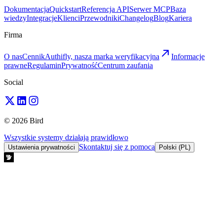
Dokumentacja
Quickstart
Referencja API
Serwer MCP
Baza
wiedzy
Integracje
Klienci
Przewodniki
Changelog
Blog
Kariera
Firma
O nas
Cennik
Authifly, nasza marka weryfikacyjna
Informacje
prawne
Regulamin
Prywatność
Centrum zaufania
Social
© 2026 Bird
Wszystkie systemy działają prawidłowo
Skontaktuj się z pomocą
Ustawienia prywatności
Polski (PL)