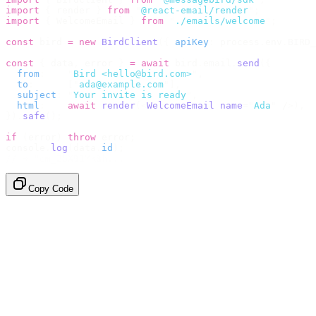
import
 {
 render 
}
 from
 "
@react-email/render
"
;
import
 {
 WelcomeEmail 
}
 from
 "
./emails/welcome
"
;
const
 bird 
=
 new
 BirdClient
({
 apiKey
:
 process
.
env
.
BIRD_
const
 {
 data
,
 error 
}
 =
 await
 bird
.
email
.
send
({
  from
:
    "
Bird <hello@bird.com>
"
,
  to
:
      [
"
ada@example.com
"
],
  subject
:
 "
Your invite is ready
"
,
  html
:
    await
 render
(<
WelcomeEmail
 name
=
"
Ada
"
 /
>),
}).
safe
();
if
 (
error
)
 throw
 error
;
console
.
log
(
data
.
id
);
// → "em_2bX91Yk8h..."
Copy Code