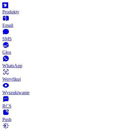
Produkty
Email
SMS
Głos
WhatsApp
Weryfikuj
Wyszukiwanie
RCS
Push