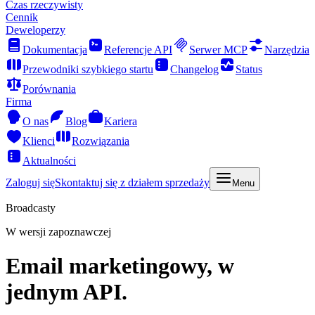
Czas rzeczywisty
Cennik
Deweloperzy
Dokumentacja
Referencje API
Serwer MCP
Narzędzia
Przewodniki szybkiego startu
Changelog
Status
Porównania
Firma
O nas
Blog
Kariera
Klienci
Rozwiązania
Aktualności
Zaloguj się
Skontaktuj się z działem sprzedaży
Menu
Broadcasty
W wersji zapoznawczej
Email marketingowy, w
jednym API.