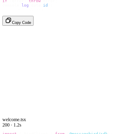
if
 (
error
)
 throw
 error
;
console
.
log
(
data
.
id
);
// → "em_2bX91Yk8h..."
Copy Code
welcome.tsx
200 · 1.2s
import
 {
 BirdClient 
}
 from
 "
@messagebird/sdk
"
;