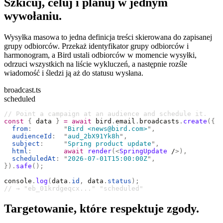
Szkicuj, celuj i planuj w jednym
wywołaniu.
Wysyłka masowa to jedna definicja treści skierowana do zapisanej
grupy odbiorców. Przekaż identyfikator grupy odbiorców i
harmonogram, a Bird ustali odbiorców w momencie wysyłki,
odrzuci wszystkich na liście wykluczeń, a następnie rozśle
wiadomość i śledzi ją aż do statusu wysłana.
broadcast.ts
scheduled
// Point a campaign at an audience and schedule it.
const
 {
 data 
}
 =
 await
 bird
.
email
.
broadcasts
.
create
({
  from
:
        "
Bird <news@bird.com>
"
,
  audienceId
:
  "
aud_2bX91Yk8h
"
,
  subject
:
     "
Spring product update
"
,
  html
:
        await
 render
(<
SpringUpdate
 /
>),
  scheduledAt
:
 "
2026-07-01T15:00:00Z
"
,
}).
safe
();
console
.
log
(
data
.
id
,
 data
.
status
);
// → "eb_01krdgeqcx..." "scheduled"
Targetowanie, które respektuje zgody.