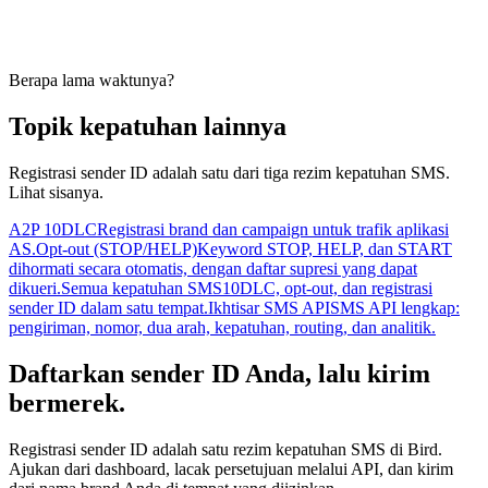
Berapa lama waktunya?
Topik kepatuhan lainnya
Registrasi sender ID adalah satu dari tiga rezim kepatuhan SMS.
Lihat sisanya.
A2P 10DLC
Registrasi brand dan campaign untuk trafik aplikasi
AS.
Opt-out (STOP/HELP)
Keyword STOP, HELP, dan START
dihormati secara otomatis, dengan daftar supresi yang dapat
dikueri.
Semua kepatuhan SMS
10DLC, opt-out, dan registrasi
sender ID dalam satu tempat.
Ikhtisar SMS API
SMS API lengkap:
pengiriman, nomor, dua arah, kepatuhan, routing, dan analitik.
Daftarkan sender ID Anda, lalu kirim
bermerek.
Registrasi sender ID adalah satu rezim kepatuhan SMS di Bird.
Ajukan dari dashboard, lacak persetujuan melalui API, dan kirim