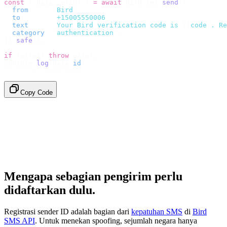
const
 {
 data
,
 error 
}
 =
 await
 bird
.
sms
.
send
({
  from
:
     "
Bird
"
,
  to
:
       "
+15005550006
"
,
  text
:
     `
Your Bird verification code is 
${
code
}
. Re
  category
:
 "
authentication
"
,
}).
safe
();
if
 (
error
)
 throw
 error
;
console
.
log
(
data
.
id
);
// → "sms_4kT01Lq2m..."
Copy Code
Mengapa sebagian pengirim perlu
didaftarkan dulu.
Registrasi sender ID adalah bagian dari
kepatuhan SMS
di
Bird
SMS API
. Untuk menekan spoofing, sejumlah negara hanya