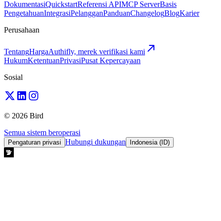
Dokumentasi
Quickstart
Referensi API
MCP Server
Basis
Pengetahuan
Integrasi
Pelanggan
Panduan
Changelog
Blog
Karier
Perusahaan
Tentang
Harga
Authifly, merek verifikasi kami
Hukum
Ketentuan
Privasi
Pusat Kepercayaan
Sosial
© 2026 Bird
Semua sistem beroperasi
Hubungi dukungan
Pengaturan privasi
Indonesia (ID)