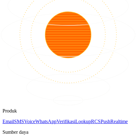
Produk
Email
SMS
Voice
WhatsApp
Verifikasi
Lookup
RCS
Push
Realtime
Sumber daya