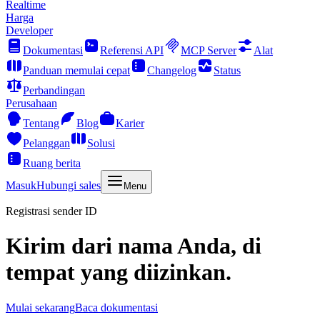
Realtime
Harga
Developer
Dokumentasi
Referensi API
MCP Server
Alat
Panduan memulai cepat
Changelog
Status
Perbandingan
Perusahaan
Tentang
Blog
Karier
Pelanggan
Solusi
Ruang berita
Masuk
Hubungi sales
Menu
Registrasi sender ID
Kirim dari nama Anda, di
tempat yang diizinkan.
Mulai sekarang
Baca dokumentasi