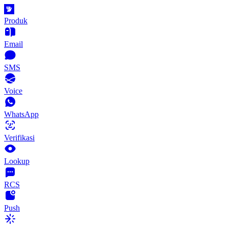
Produk
Email
SMS
Voice
WhatsApp
Verifikasi
Lookup
RCS
Push