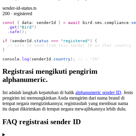
sender-id-status.ts
200 · registered
const
 {
 data
:
 senderId 
}
 =
 await
 bird
.
sms
.
compliance
.
se
  .
get
(
"
Bird
"
)
  .
safe
();
if
 (
senderId
.
status
 ===
 "
registered
"
)
 {
  // safe to send from this sender ID in that country
}
console
.
log
(
senderId
.
country
);
 // → "IN"
Registrasi mengikuti pengirim
alphanumeric.
Ini adalah langkah kepatuhan di balik
alphanumeric sender ID
. Jenis
pengirim ini memungkinkan Anda mengirim dari nama brand di
tempat negara mengizinkannya; registrasilah yang membuat nama
itu dapat dikirimkan di tempat negara mewajibkannya lebih dulu.
FAQ registrasi sender ID