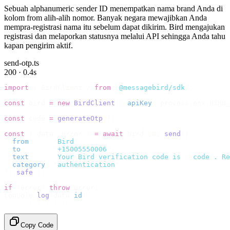
Sebuah alphanumeric sender ID menempatkan nama brand Anda di
kolom from alih-alih nomor. Banyak negara mewajibkan Anda
mempra-registrasi nama itu sebelum dapat dikirim. Bird mengajukan
registrasi dan melaporkan statusnya melalui API sehingga Anda tahu
kapan pengirim aktif.
send-otp.ts
200 · 0.4s
import
 {
 BirdClient 
}
 from
 "
@messagebird/sdk
"
;
const
 bird 
=
 new
 BirdClient
({
 apiKey
:
 process
.
env
.
BIRD_
const
 code 
=
 generateOtp
();
const
 {
 data
,
 error 
}
 =
 await
 bird
.
sms
.
send
({
  from
:
     "
Bird
"
,
  to
:
       "
+15005550006
"
,
  text
:
     `
Your Bird verification code is 
${
code
}
. Re
  category
:
 "
authentication
"
,
}).
safe
();
if
 (
error
)
 throw
 error
;
console
.
log
(
data
.
id
);
// → "sms_4kT01Lq2m..."
Copy Code