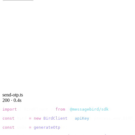
send-otp.ts
200 · 0.4s
import
 {
 BirdClient 
}
 from
 "
@messagebird/sdk
"
;
const
 bird 
=
 new
 BirdClient
({
 apiKey
:
 process
.
env
.
BIRD_
const
 code 
=
 generateOtp
();