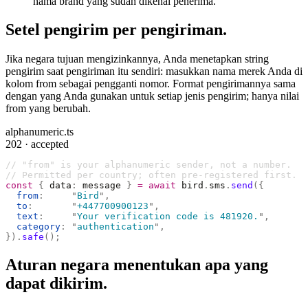
nama brand yang sudah dikenal penerima.
Setel pengirim per pengiriman.
Jika negara tujuan mengizinkannya, Anda menetapkan string
pengirim saat pengiriman itu sendiri: masukkan nama merek Anda di
kolom from sebagai pengganti nomor. Format pengirimannya sama
dengan yang Anda gunakan untuk setiap jenis pengirim; hanya nilai
from yang berubah.
alphanumeric.ts
202 · accepted
// "from" is your alphanumeric sender, not a number.
// Permitted per country; often pre-registered first.
const
 {
 data
:
 message 
}
 =
 await
 bird
.
sms
.
send
({
  from
:
     "
Bird
"
,
  to
:
       "
+447700900123
"
,
  text
:
     "
Your verification code is 481920.
"
,
  category
:
 "
authentication
"
,
}).
safe
();
Aturan negara menentukan apa yang
dapat dikirim.