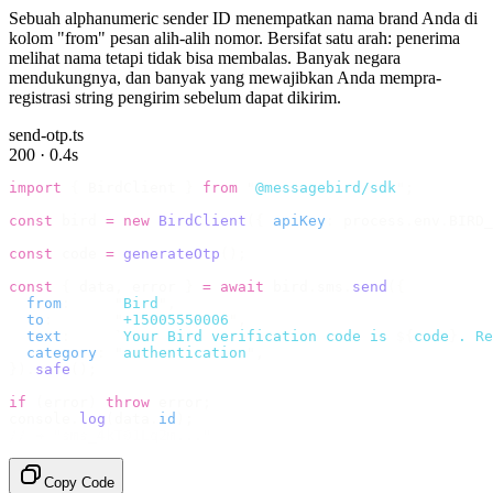
Sebuah alphanumeric sender ID menempatkan nama brand Anda di
kolom "from" pesan alih-alih nomor. Bersifat satu arah: penerima
melihat nama tetapi tidak bisa membalas. Banyak negara
mendukungnya, dan banyak yang mewajibkan Anda mempra-
registrasi string pengirim sebelum dapat dikirim.
send-otp.ts
200 · 0.4s
import
 {
 BirdClient 
}
 from
 "
@messagebird/sdk
"
;
const
 bird 
=
 new
 BirdClient
({
 apiKey
:
 process
.
env
.
BIRD_
const
 code 
=
 generateOtp
();
const
 {
 data
,
 error 
}
 =
 await
 bird
.
sms
.
send
({
  from
:
     "
Bird
"
,
  to
:
       "
+15005550006
"
,
  text
:
     `
Your Bird verification code is 
${
code
}
. Re
  category
:
 "
authentication
"
,
}).
safe
();
if
 (
error
)
 throw
 error
;
console
.
log
(
data
.
id
);
// → "sms_4kT01Lq2m..."
Copy Code