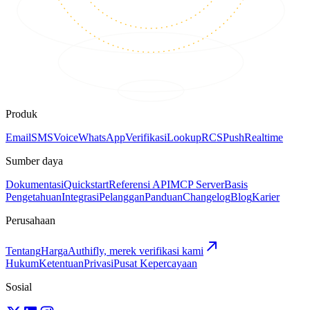
Produk
Email
SMS
Voice
WhatsApp
Verifikasi
Lookup
RCS
Push
Realtime
Sumber daya
Dokumentasi
Quickstart
Referensi API
MCP Server
Basis
Pengetahuan
Integrasi
Pelanggan
Panduan
Changelog
Blog
Karier
Perusahaan
Tentang
Harga
Authifly, merek verifikasi kami
Hukum
Ketentuan
Privasi
Pusat Kepercayaan
Sosial