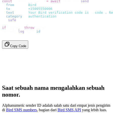
const
 {
 data
,
 error 
}
 =
 await
 bird
.
sms
.
send
({
  from
:
     "
Bird
"
,
  to
:
       "
+15005550006
"
,
  text
:
     `
Your Bird verification code is 
${
code
}
. Re
  category
:
 "
authentication
"
,
}).
safe
();
if
 (
error
)
 throw
 error
;
console
.
log
(
data
.
id
);
// → "sms_4kT01Lq2m..."
Copy Code
Saat sebuah nama mengalahkan sebuah
nomor.
Alphanumeric sender ID adalah salah satu dari empat jenis pengirim
di
Bird SMS numbers
, bagian dari
Bird SMS API
yang lebih luas.