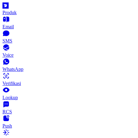
Produk
Email
SMS
Voice
WhatsApp
Verifikasi
Lookup
RCS
Push