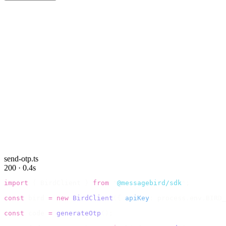
send-otp.ts
200 · 0.4s
import
 {
 BirdClient 
}
 from
 "
@messagebird/sdk
"
;
const
 bird 
=
 new
 BirdClient
({
 apiKey
:
 process
.
env
.
BIRD_
const
 code 
=
 generateOtp
();