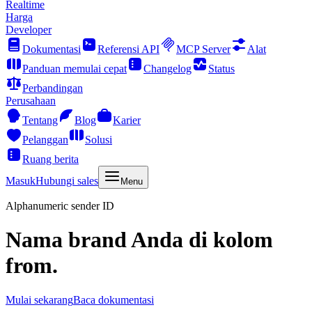
Realtime
Harga
Developer
Dokumentasi
Referensi API
MCP Server
Alat
Panduan memulai cepat
Changelog
Status
Perbandingan
Perusahaan
Tentang
Blog
Karier
Pelanggan
Solusi
Ruang berita
Masuk
Hubungi sales
Menu
Alphanumeric sender ID
Nama brand Anda di kolom
from.
Mulai sekarang
Baca dokumentasi