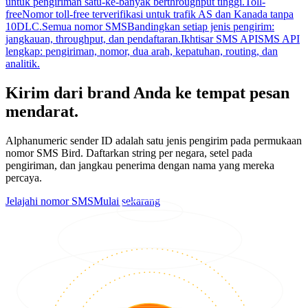
untuk pengiriman satu-ke-banyak berthroughput tinggi.
Toll-
free
Nomor toll-free terverifikasi untuk trafik AS dan Kanada tanpa
10DLC.
Semua nomor SMS
Bandingkan setiap jenis pengirim:
jangkauan, throughput, dan pendaftaran.
Ikhtisar SMS API
SMS API
lengkap: pengiriman, nomor, dua arah, kepatuhan, routing, dan
analitik.
Kirim dari brand Anda ke tempat pesan
mendarat.
Alphanumeric sender ID adalah satu jenis pengirim pada permukaan
nomor SMS Bird. Daftarkan string per negara, setel pada
pengiriman, dan jangkau penerima dengan nama yang mereka
percaya.
Jelajahi nomor SMS
Mulai sekarang