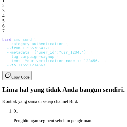
1
2
3
4
5
6
7
bird
 sms
 send
 \
  --category
 authentication
 \
  --from
 +15557654321
 \
  --metadata
 '
{"user_id":"usr_12345"}
'
 \
  --tag
 campaign=signup
 \
  --text
 '
Your verification code is 123456.
'
 \
  --to
 +15551234567
Copy Code
Lima hal yang tidak Anda bangun sendiri.
Kontrak yang sama di setiap channel Bird.
01
Penghitungan segment sebelum pengiriman.