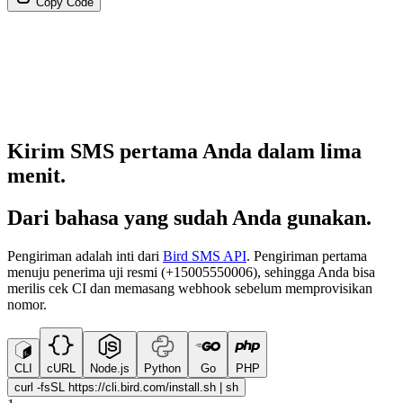
Copy Code
Kirim SMS pertama Anda dalam lima
menit.
Dari bahasa yang sudah Anda gunakan.
Pengiriman adalah inti dari
Bird SMS API
. Pengiriman pertama
menuju penerima uji resmi (+15005550006), sehingga Anda bisa
merilis cek CI dan memasang webhook sebelum memprovisikan
nomor.
CLI
cURL
Node.js
Python
Go
PHP
curl -fsSL https://cli.bird.com/install.sh | sh