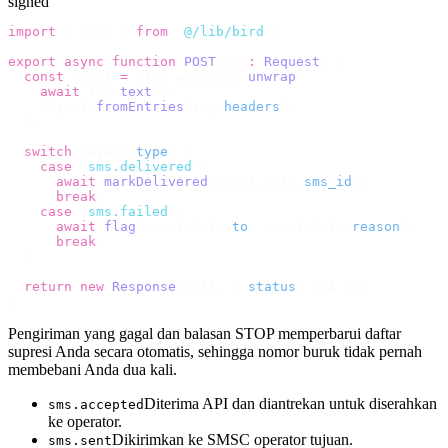
signed
import
 {
 bird 
}
 from
 "
@/lib/bird
"
;
export
 async
 function
 POST
(
req
:
 Request
)
 {
  const
 event 
=
 bird
.
webhooks
.
unwrap
(
    await
 req
.
text
(),
    Object
.
fromEntries
(
req
.
headers
),
  );
  switch
 (
event
.
type
)
 {
    case
 "
sms.delivered
"
:
      await
 markDelivered
(
event
.
data
.
sms_id
);
      break
;
    case
 "
sms.failed
"
:
      await
 flag
(
event
.
data
.
to
,
 event
.
data
.
reason
);
      break
;
  }
  return
 new
 Response
(
null
,
 {
 status
:
 204 
});
}
Pengiriman yang gagal dan balasan STOP memperbarui daftar
supresi Anda secara otomatis, sehingga nomor buruk tidak pernah
membebani Anda dua kali.
Diterima API dan diantrekan untuk diserahkan
sms.accepted
ke operator.
Dikirimkan ke SMSC operator tujuan.
sms.sent