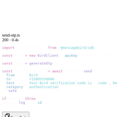
send-otp.ts
200 · 0.4s
import
 {
 BirdClient 
}
 from
 "
@messagebird/sdk
"
;
const
 bird 
=
 new
 BirdClient
({
 apiKey
:
 process
.
env
.
BIRD_
const
 code 
=
 generateOtp
();
const
 {
 data
,
 error 
}
 =
 await
 bird
.
sms
.
send
({
  from
:
     "
Bird
"
,
  to
:
       "
+15005550006
"
,
  text
:
     `
Your Bird verification code is 
${
code
}
. Re
  category
:
 "
authentication
"
,
}).
safe
();
if
 (
error
)
 throw
 error
;
console
.
log
(
data
.
id
);
// → "sms_4kT01Lq2m..."