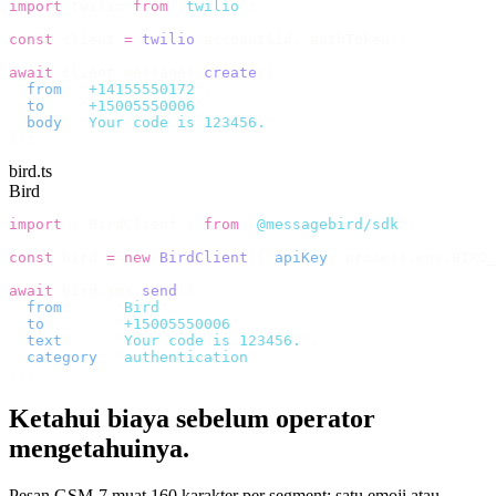
import
 twilio 
from
 "
twilio
"
;
const
 client 
=
 twilio
(
accountSid
,
 authToken
);
await
 client
.
messages
.
create
({
  from
:
 "
+14155550172
"
,
  to
:
   "
+15005550006
"
,
  body
:
 "
Your code is 123456.
"
,
});
bird.ts
Bird
import
 {
 BirdClient 
}
 from
 "
@messagebird/sdk
"
;
const
 bird 
=
 new
 BirdClient
({
 apiKey
:
 process
.
env
.
BIRD_
await
 bird
.
sms
.
send
({
  from
:
     "
Bird
"
,
  to
:
       "
+15005550006
"
,
  text
:
     "
Your code is 123456.
"
,
  category
:
 "
authentication
"
,
});
Ketahui biaya sebelum operator
mengetahuinya.
Pesan GSM-7 muat 160 karakter per segment; satu emoji atau