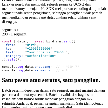
karakter non-Latin membalik seluruh pesan ke UCS-2 dan
menurunkannya menjadi 70. SDK melaporkan encoding dan jumlah
segment pada setiap pengiriman, sehingga penagihan tidak pernah
mengejutkan dan pesan yang digabungkan selalu pilihan yang
disengaja.
segments.ts
200 · 1 segment
const
 {
 data 
}
 =
 await
 bird
.
sms
.
send
({
  from
:
     "
Bird
"
,
  to
:
       "
+15005550006
"
,
  text
:
     "
Your code is 123456.
"
,
  category
:
 "
authentication
"
,
}).
safe
();
console
.
log
(
data
.
encoding
);
 // → "GSM-7"
console
.
log
(
data
.
segments
);
 // → 1
Satu pesan atau seratus, satu panggilan.
Batch pesan independen dalam satu request, masing-masing dengan
penerima dan text-nya sendiri. Batch tervalidasi sebagai satu
kesatuan: satu nomor buruk menolak panggilan dengan 422,
sehingga Anda tidak pernah setengah-mengirim. Satu idempotency
key membuat seluruh request aman untuk diulang.