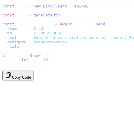
const
 bird 
=
 new
 BirdClient
({
 apiKey
:
 process
.
env
.
BIRD_
const
 code 
=
 generateOtp
();
const
 {
 data
,
 error 
}
 =
 await
 bird
.
sms
.
send
({
  from
:
     "
Bird
"
,
  to
:
       "
+15005550006
"
,
  text
:
     `
Your Bird verification code is 
${
code
}
. Re
  category
:
 "
authentication
"
,
}).
safe
();
if
 (
error
)
 throw
 error
;
console
.
log
(
data
.
id
);
// → "sms_4kT01Lq2m..."
Copy Code