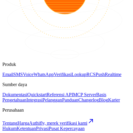
Produk
Email
SMS
Voice
WhatsApp
Verifikasi
Lookup
RCS
Push
Realtime
Sumber daya
Dokumentasi
Quickstart
Referensi API
MCP Server
Basis
Pengetahuan
Integrasi
Pelanggan
Panduan
Changelog
Blog
Karier
Perusahaan
Tentang
Harga
Authifly, merek verifikasi kami
Hukum
Ketentuan
Privasi
Pusat Kepercayaan