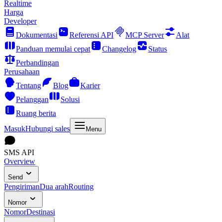
Realtime
Harga
Developer
Dokumentasi
Referensi API
MCP Server
Alat
Panduan memulai cepat
Changelog
Status
Perbandingan
Perusahaan
Tentang
Blog
Karier
Pelanggan
Solusi
Ruang berita
Masuk
Hubungi sales
Menu
SMS API
Overview
Send
Pengiriman
Dua arah
Routing
Nomor
Nomor
Destinasi