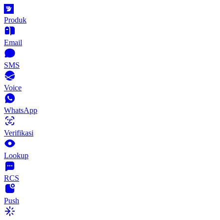
Produk
Email
SMS
Voice
WhatsApp
Verifikasi
Lookup
RCS
Push