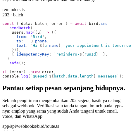
reminders.ts
202 · batch
const
 {
 data
:
 batch
,
 error 
}
 =
 await
 bird
.
sms
  .
sendBatch
(
    users
.
map
((
u
)
 =>
 ({
      from
:
 "
Bird
"
,
      to
:
   u
.
phone
,
      text
:
 `
Hi 
${
u
.
name
}
, your appointment is tomorrow
    })),
    {
 idempotencyKey
:
 `
reminders-
${
runId
}`
 },
  )
  .
safe
();
if
 (
error
)
 throw
 error
;
console
.
log
(
`
queued 
${
batch
.
data
.
length
}
 messages
`
);
Pantau setiap pesan sepanjang hidupnya.
Sebuah pengiriman mengembalikan 202 segera; hasilnya datang
sebagai webhook. Verifikasi satu tanda tangan, branch pada type-
nya: amplop yang sama yang sudah Anda tangani untuk email,
voice, dan WhatsApp.
app/api/webhooks/bird/route.ts