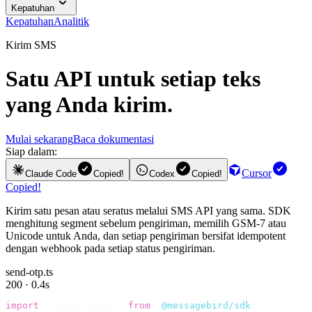
Kepatuhan
Kepatuhan
Analitik
Kirim SMS
Satu API untuk setiap teks
yang Anda kirim.
Mulai sekarang
Baca dokumentasi
Siap dalam:
Cursor
Claude Code
Copied!
Codex
Copied!
Copied!
Kirim satu pesan atau seratus melalui SMS API yang sama. SDK
menghitung segment sebelum pengiriman, memilih GSM-7 atau
Unicode untuk Anda, dan setiap pengiriman bersifat idempotent
dengan webhook pada setiap status pengiriman.
send-otp.ts
200 · 0.4s
import
 {
 BirdClient 
}
 from
 "
@messagebird/sdk
"
;