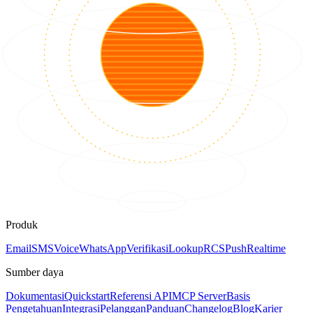
Produk
Email
SMS
Voice
WhatsApp
Verifikasi
Lookup
RCS
Push
Realtime
Sumber daya
Dokumentasi
Quickstart
Referensi API
MCP Server
Basis
Pengetahuan
Integrasi
Pelanggan
Panduan
Changelog
Blog
Karier