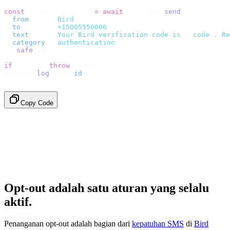
const
 {
 data
,
 error 
}
 =
 await
 bird
.
sms
.
send
({
  from
:
     "
Bird
"
,
  to
:
       "
+15005550006
"
,
  text
:
     `
Your Bird verification code is 
${
code
}
. Re
  category
:
 "
authentication
"
,
}).
safe
();
if
 (
error
)
 throw
 error
;
console
.
log
(
data
.
id
);
// → "sms_4kT01Lq2m..."
Copy Code
Opt-out adalah satu aturan yang selalu
aktif.
Penanganan opt-out adalah bagian dari
kepatuhan SMS
di
Bird