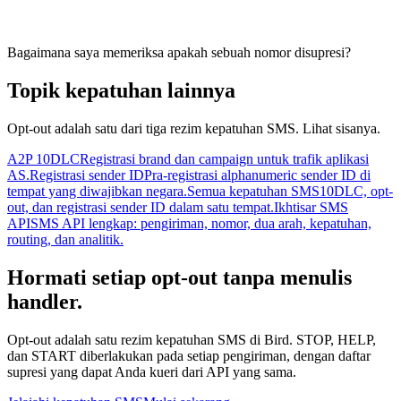
Bagaimana saya memeriksa apakah sebuah nomor disupresi?
Topik kepatuhan lainnya
Opt-out adalah satu dari tiga rezim kepatuhan SMS. Lihat sisanya.
A2P 10DLC
Registrasi brand dan campaign untuk trafik aplikasi
AS.
Registrasi sender ID
Pra-registrasi alphanumeric sender ID di
tempat yang diwajibkan negara.
Semua kepatuhan SMS
10DLC, opt-
out, dan registrasi sender ID dalam satu tempat.
Ikhtisar SMS
API
SMS API lengkap: pengiriman, nomor, dua arah, kepatuhan,
routing, dan analitik.
Hormati setiap opt-out tanpa menulis
handler.
Opt-out adalah satu rezim kepatuhan SMS di Bird. STOP, HELP,
dan START diberlakukan pada setiap pengiriman, dengan daftar
supresi yang dapat Anda kueri dari API yang sama.