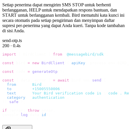
Setiap penerima dapat mengirim SMS STOP untuk berhenti
berlangganan, HELP untuk mendapatkan respons bantuan, dan
START untuk berlangganan kembali. Bird mematuhi kata kunci ini
secara otomatis pada setiap pengiriman dan menyimpan daftar
supresi per-penerima yang dapat Anda kueri. Tanpa kode tambahan
di sisi Anda.
send-otp.ts
200 · 0.4s
import
 {
 BirdClient 
}
 from
 "
@messagebird/sdk
"
;
const
 bird 
=
 new
 BirdClient
({
 apiKey
:
 process
.
env
.
BIRD_
const
 code 
=
 generateOtp
();
const
 {
 data
,
 error 
}
 =
 await
 bird
.
sms
.
send
({
  from
:
     "
Bird
"
,
  to
:
       "
+15005550006
"
,
  text
:
     `
Your Bird verification code is 
${
code
}
. Re
  category
:
 "
authentication
"
,
}).
safe
();
if
 (
error
)
 throw
 error
;
console
.
log
(
data
.
id
);
// → "sms_4kT01Lq2m..."