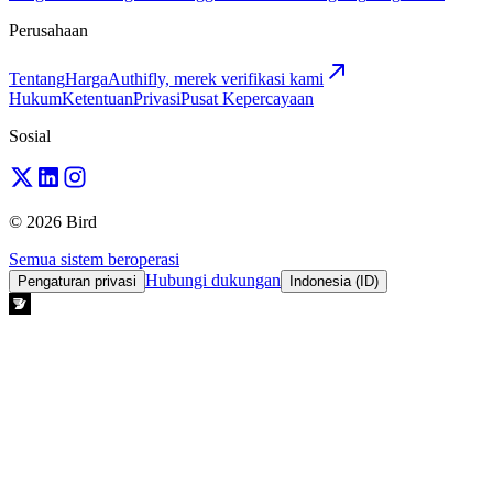
Perusahaan
Tentang
Harga
Authifly, merek verifikasi kami
Hukum
Ketentuan
Privasi
Pusat Kepercayaan
Sosial
© 2026 Bird
Semua sistem beroperasi
Hubungi dukungan
Pengaturan privasi
Indonesia (ID)