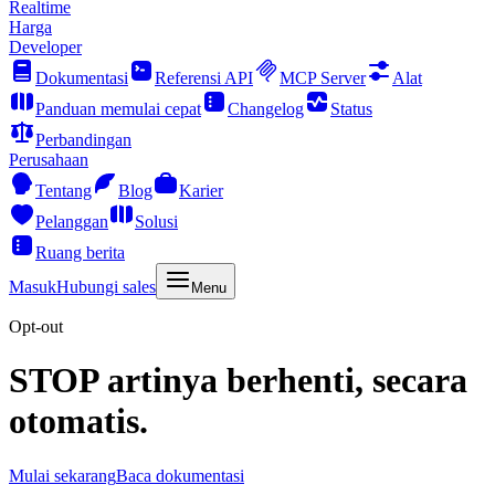
Realtime
Harga
Developer
Dokumentasi
Referensi API
MCP Server
Alat
Panduan memulai cepat
Changelog
Status
Perbandingan
Perusahaan
Tentang
Blog
Karier
Pelanggan
Solusi
Ruang berita
Masuk
Hubungi sales
Menu
Opt-out
STOP artinya berhenti, secara
otomatis.
Mulai sekarang
Baca dokumentasi