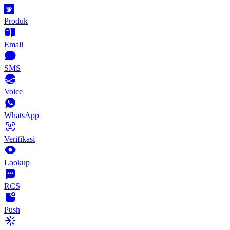
Produk
Email
SMS
Voice
WhatsApp
Verifikasi
Lookup
RCS
Push