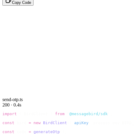
Copy Code
send-otp.ts
200 · 0.4s
import
 {
 BirdClient 
}
 from
 "
@messagebird/sdk
"
;
const
 bird 
=
 new
 BirdClient
({
 apiKey
:
 process
.
env
.
BIRD_
const
 code 
=
 generateOtp
();