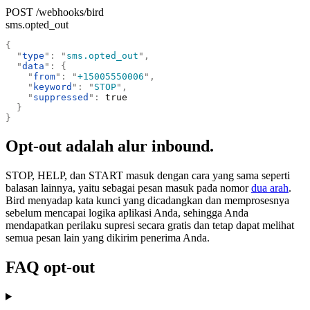
POST /webhooks/bird
sms.opted_out
{
  "
type
"
:
 "
sms.opted_out
"
,
  "
data
"
:
 {
    "
from
"
:
 "
+15005550006
"
,
    "
keyword
"
:
 "
STOP
"
,
    "
suppressed
"
:
 true
  }
}
Opt-out adalah alur inbound.
STOP, HELP, dan START masuk dengan cara yang sama seperti
balasan lainnya, yaitu sebagai pesan masuk pada nomor
dua arah
.
Bird menyadap kata kunci yang dicadangkan dan memprosesnya
sebelum mencapai logika aplikasi Anda, sehingga Anda
mendapatkan perilaku supresi secara gratis dan tetap dapat melihat
semua pesan lain yang dikirim penerima Anda.
FAQ opt-out