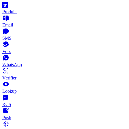
Produits
Email
SMS
Voix
WhatsApp
Vérifier
Lookup
RCS
Push