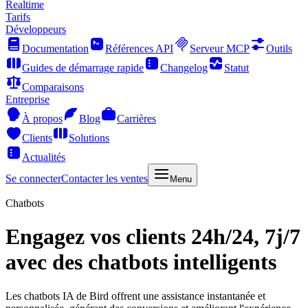
Realtime
Tarifs
Développeurs
Documentation
Références API
Serveur MCP
Outils
Guides de démarrage rapide
Changelog
Statut
Comparaisons
Entreprise
À propos
Blog
Carrières
Clients
Solutions
Actualités
Se connecter
Contacter les ventes
Menu
Chatbots
Engagez vos clients 24h/24, 7j/7
avec des chatbots intelligents
Les chatbots IA de Bird offrent une assistance instantanée et