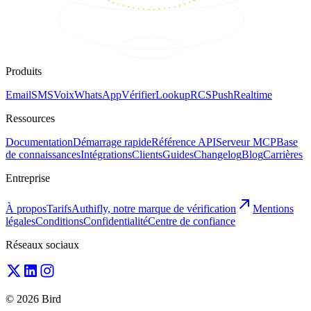
Produits
Email
SMS
Voix
WhatsApp
Vérifier
Lookup
RCS
Push
Realtime
Ressources
Documentation
Démarrage rapide
Référence API
Serveur MCP
Base
de connaissances
Intégrations
Clients
Guides
Changelog
Blog
Carrières
Entreprise
À propos
Tarifs
Authifly, notre marque de vérification
Mentions
légales
Conditions
Confidentialité
Centre de confiance
Réseaux sociaux
© 2026 Bird