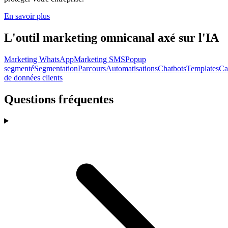
En savoir plus
L'outil marketing omnicanal axé sur l'IA
Marketing WhatsApp
Marketing SMS
Popup
segmenté
Segmentation
Parcours
Automatisations
Chatbots
Templates
Ca
de données clients
Questions fréquentes