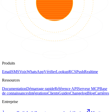
Produits
Email
SMS
Voix
WhatsApp
Vérifier
Lookup
RCS
Push
Realtime
Ressources
Documentation
Démarrage rapide
Référence API
Serveur MCP
Base
de connaissances
Intégrations
Clients
Guides
Changelog
Blog
Carrières
Entreprise