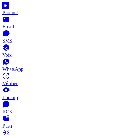
Produits
Email
SMS
Voix
WhatsApp
Vérifier
Lookup
RCS
Push