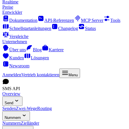
Realtime
Preise
Entwickler
Dokumentation
API-Referenzen
MCP Server
Tools
Schnellstartanleitungen
Changelog
Status
Vergleiche
Unternehmen
Über uns
Blog
Karriere
Kunden
Lösungen
Newsroom
Anmelden
Vertrieb kontaktieren
Menu
SMS API
Overview
Send
Senden
Zwei-Wege
Routing
Nummern
Nummern
Zielländer