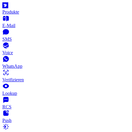
Produkte
E-Mail
SMS
Voice
WhatsApp
Verifizieren
Lookup
RCS
Push