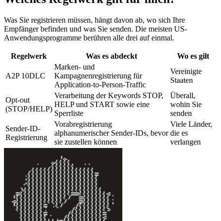
Was Sie registrieren müssen, hängt davon ab, wo sich Ihre
Empfänger befinden und was Sie senden. Die meisten US-
Anwendungsprogramme berühren alle drei auf einmal.
Regelwerk
Was es abdeckt
Wo es gilt
Marken- und
Vereinigte
A2P 10DLC
Kampagnenregistrierung für
Staaten
Application-to-Person-Traffic
Verarbeitung der Keywords STOP,
Überall,
Opt-out
HELP und START sowie eine
wohin Sie
(STOP/HELP)
Sperrliste
senden
Vorabregistrierung
Viele Länder,
Sender-ID-
alphanumerischer Sender-IDs, bevor
die es
Registrierung
sie zustellen können
verlangen