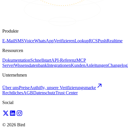
Produkte
E-Mail
SMS
Voice
WhatsApp
Verifizieren
Lookup
RCS
Push
Realtime
Ressourcen
Dokumentation
Schnellstart
API-Referenz
MCP
Server
Wissensdatenbank
Integrationen
Kunden
Anleitungen
Changelog
Unternehmen
Über uns
Preise
Authifly, unsere Verifizierungsmarke
Rechtliches
AGB
Datenschutz
Trust Center
Social
© 2026 Bird