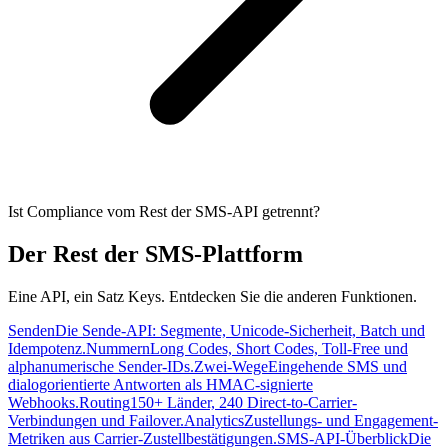
Ist Compliance vom Rest der SMS-API getrennt?
Der Rest der SMS-Plattform
Eine API, ein Satz Keys. Entdecken Sie die anderen Funktionen.
Senden
Die Sende-API: Segmente, Unicode-Sicherheit, Batch und
Idempotenz.
Nummern
Long Codes, Short Codes, Toll-Free und
alphanumerische Sender-IDs.
Zwei-Wege
Eingehende SMS und
dialogorientierte Antworten als HMAC-signierte
Webhooks.
Routing
150+ Länder, 240 Direct-to-Carrier-
Verbindungen und Failover.
Analytics
Zustellungs- und Engagement-
Metriken aus Carrier-Zustellbestätigungen.
SMS-API-Überblick
Die