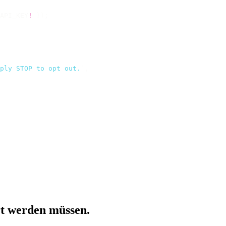
API_KEY
!
 });
ply STOP to opt out.
`
,
t werden müssen.