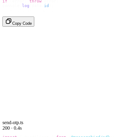
if
 (
error
)
 throw
 error
;
console
.
log
(
data
.
id
);
// → "sms_4kT01Lq2m..."
Copy Code
send-otp.ts
200 · 0.4s