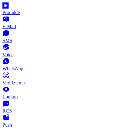
Produkte
E-Mail
SMS
Voice
WhatsApp
Verifizieren
Lookup
RCS
Push