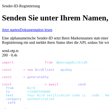
Sender-ID-Registrierung
Senden Sie unter Ihrem Namen, w
Jetzt starten
Dokumentation lesen
Eine alphanumerische Sender-ID setzt Ihren Markennamen statt einer 
Registrierung ein und meldet ihren Status über die API, sodass Sie wi
send-otp.ts
200 · 0.4s
import
 {
 BirdClient 
}
 from
 "
@messagebird/sdk
"
;
const
 bird 
=
 new
 BirdClient
({
 apiKey
:
 process
.
env
.
BIRD_
const
 code 
=
 generateOtp
();
const
 {
 data
,
 error 
}
 =
 await
 bird
.
sms
.
send
({
  from
:
     "
Bird
"
,
  to
:
       "
+15005550006
"
,
  text
:
     `
Your Bird verification code is 
${
code
}
. Re
  category
:
 "
authentication
"
,
}).
safe
();