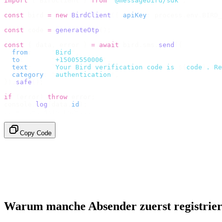
import
 {
 BirdClient 
}
 from
 "
@messagebird/sdk
"
;
const
 bird 
=
 new
 BirdClient
({
 apiKey
:
 process
.
env
.
BIRD_
const
 code 
=
 generateOtp
();
const
 {
 data
,
 error 
}
 =
 await
 bird
.
sms
.
send
({
  from
:
     "
Bird
"
,
  to
:
       "
+15005550006
"
,
  text
:
     `
Your Bird verification code is 
${
code
}
. Re
  category
:
 "
authentication
"
,
}).
safe
();
if
 (
error
)
 throw
 error
;
console
.
log
(
data
.
id
);
// → "sms_4kT01Lq2m..."
Copy Code
Warum manche Absender zuerst registrier