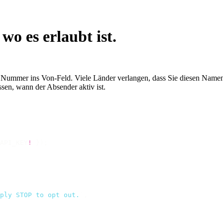
o es erlaubt ist.
Nummer ins Von-Feld. Viele Länder verlangen, dass Sie diesen Namen vor
ssen, wann der Absender aktiv ist.
API_KEY
!
 });
ply STOP to opt out.
`
,