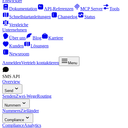
Entwickler
Dokumentation
API-Referenzen
MCP Server
Tools
Schnellstartanleitungen
Changelog
Status
Vergleiche
Unternehmen
Über uns
Blog
Karriere
Kunden
Lösungen
Newsroom
Anmelden
Vertrieb kontaktieren
Menu
SMS API
Overview
Send
Senden
Zwei-Wege
Routing
Nummern
Nummern
Zielländer
Compliance
Compliance
Analytics