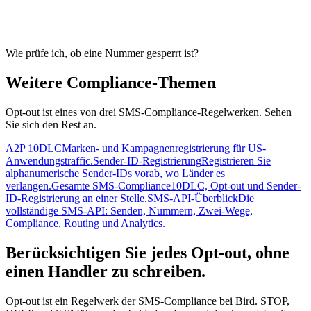
Wie prüfe ich, ob eine Nummer gesperrt ist?
Weitere Compliance-Themen
Opt-out ist eines von drei SMS-Compliance-Regelwerken. Sehen
Sie sich den Rest an.
A2P 10DLC
Marken- und Kampagnenregistrierung für US-
Anwendungstraffic.
Sender-ID-Registrierung
Registrieren Sie
alphanumerische Sender-IDs vorab, wo Länder es
verlangen.
Gesamte SMS-Compliance
10DLC, Opt-out und Sender-
ID-Registrierung an einer Stelle.
SMS-API-Überblick
Die
vollständige SMS-API: Senden, Nummern, Zwei-Wege,
Compliance, Routing und Analytics.
Berücksichtigen Sie jedes Opt-out, ohne
einen Handler zu schreiben.
Opt-out ist ein Regelwerk der SMS-Compliance bei Bird. STOP,