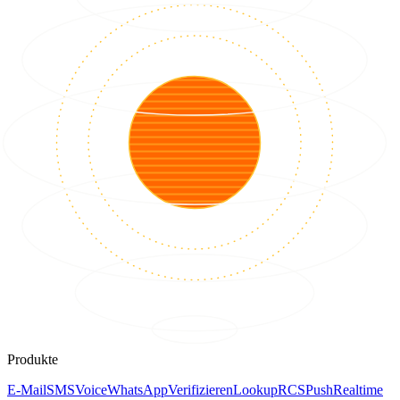
Produkte
E-Mail
SMS
Voice
WhatsApp
Verifizieren
Lookup
RCS
Push
Realtime