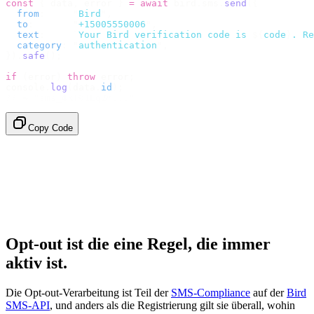
const
 {
 data
,
 error 
}
 =
 await
 bird
.
sms
.
send
({
  from
:
     "
Bird
"
,
  to
:
       "
+15005550006
"
,
  text
:
     `
Your Bird verification code is 
${
code
}
. Re
  category
:
 "
authentication
"
,
}).
safe
();
if
 (
error
)
 throw
 error
;
console
.
log
(
data
.
id
);
// → "sms_4kT01Lq2m..."
Copy Code
Opt-out ist die eine Regel, die immer
aktiv ist.
Die Opt-out-Verarbeitung ist Teil der
SMS-Compliance
auf der
Bird
SMS-API
, und anders als die Registrierung gilt sie überall, wohin