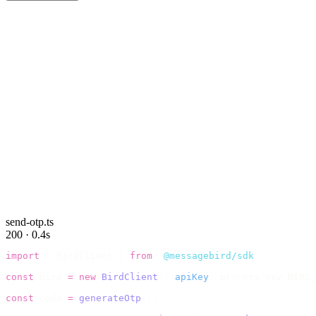
send-otp.ts
200 · 0.4s
import
 {
 BirdClient 
}
 from
 "
@messagebird/sdk
"
;
const
 bird 
=
 new
 BirdClient
({
 apiKey
:
 process
.
env
.
BIRD_
const
 code 
=
 generateOtp
();