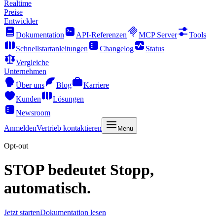
Realtime
Preise
Entwickler
Dokumentation
API-Referenzen
MCP Server
Tools
Schnellstartanleitungen
Changelog
Status
Vergleiche
Unternehmen
Über uns
Blog
Karriere
Kunden
Lösungen
Newsroom
Anmelden
Vertrieb kontaktieren
Menu
Opt-out
STOP bedeutet Stopp,
automatisch.
Jetzt starten
Dokumentation lesen