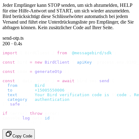
Jeder Empfänger kann STOP senden, um sich abzumelden, HELP
für eine Hilfe-Antwort und START, um sich wieder anzumelden.
Bird berücksichtigt diese Schlüsselwörter automatisch bei jedem
Versand und führt eine Unterdrückungsliste pro Empfänger, die Sie
abfragen können. Kein zusätzlicher Code auf Ihrer Seite.
send-otp.ts
200 · 0.4s
import
 {
 BirdClient 
}
 from
 "
@messagebird/sdk
"
;
const
 bird 
=
 new
 BirdClient
({
 apiKey
:
 process
.
env
.
BIRD_
const
 code 
=
 generateOtp
();
const
 {
 data
,
 error 
}
 =
 await
 bird
.
sms
.
send
({
  from
:
     "
Bird
"
,
  to
:
       "
+15005550006
"
,
  text
:
     `
Your Bird verification code is 
${
code
}
. Re
  category
:
 "
authentication
"
,
}).
safe
();
if
 (
error
)
 throw
 error
;
console
.
log
(
data
.
id
);
// → "sms_4kT01Lq2m..."
Copy Code