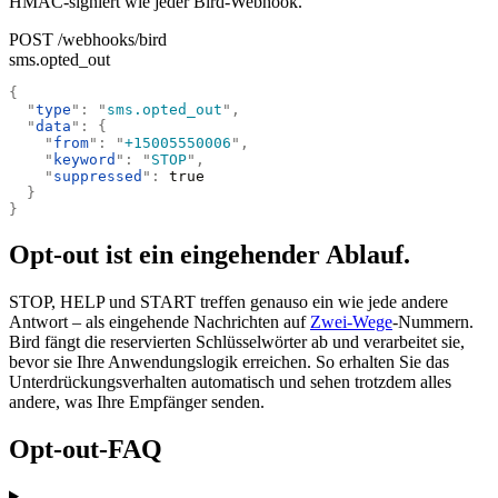
HMAC-signiert wie jeder Bird-Webhook.
POST /webhooks/bird
sms.opted_out
{
  "
type
"
:
 "
sms.opted_out
"
,
  "
data
"
:
 {
    "
from
"
:
 "
+15005550006
"
,
    "
keyword
"
:
 "
STOP
"
,
    "
suppressed
"
:
 true
  }
}
Opt-out ist ein eingehender Ablauf.
STOP, HELP und START treffen genauso ein wie jede andere
Antwort – als eingehende Nachrichten auf
Zwei-Wege
-Nummern.
Bird fängt die reservierten Schlüsselwörter ab und verarbeitet sie,
bevor sie Ihre Anwendungslogik erreichen. So erhalten Sie das
Unterdrückungsverhalten automatisch und sehen trotzdem alles
andere, was Ihre Empfänger senden.
Opt-out-FAQ