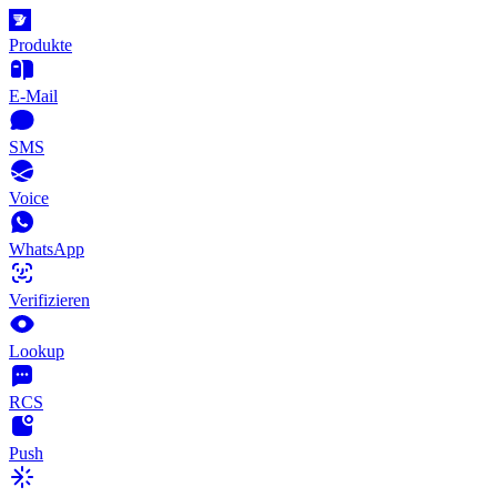
Produkte
E-Mail
SMS
Voice
WhatsApp
Verifizieren
Lookup
RCS
Push