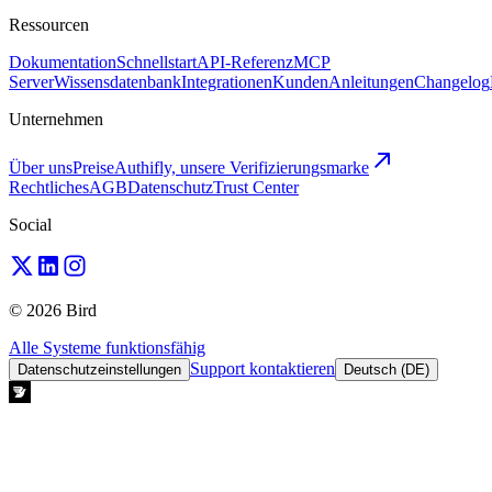
Ressourcen
Dokumentation
Schnellstart
API-Referenz
MCP
Server
Wissensdatenbank
Integrationen
Kunden
Anleitungen
Changelog
Unternehmen
Über uns
Preise
Authifly, unsere Verifizierungsmarke
Rechtliches
AGB
Datenschutz
Trust Center
Social
© 2026 Bird
Alle Systeme funktionsfähig
Support kontaktieren
Datenschutzeinstellungen
Deutsch (DE)