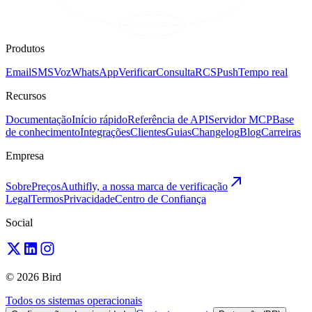
Produtos
Email
SMS
Voz
WhatsApp
Verificar
Consulta
RCS
Push
Tempo real
Recursos
Documentação
Início rápido
Referência de API
Servidor MCP
Base
de conhecimento
Integrações
Clientes
Guias
Changelog
Blog
Carreiras
Empresa
Sobre
Preços
Authifly, a nossa marca de verificação
Legal
Termos
Privacidade
Centro de Confiança
Social
© 2026 Bird
Todos os sistemas operacionais