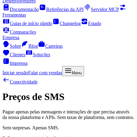
Desenvolvedores
Documentação
Referências da API
Servidor MCP
Ferramentas
Guias de início rápido
Changelog
Estado
Comparações
Empresa
Sobre
Blog
Carreiras
Clientes
Soluções
Imprensa
Iniciar sessão
Falar com vendas
Menu
Conectividade
Preços de SMS
Pague apenas pelas mensagens e interações de que precisa através
da nossa plataforma e APIs. Sem taxas de plataforma, sem contratos.
Sem surpresas. Apenas SMS.