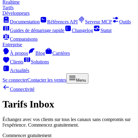
Realtime
Tarifs
Développeurs
Documentation
Références API
Serveur MCP
Outils
Guides de démarrage rapide
Changelog
Statut
Comparaisons
Entreprise
À propos
Blog
Carrières
Clients
Solutions
Actualités
Se connecter
Contacter les ventes
Menu
Connectivité
Tarifs Inbox
Échangez avec vos clients sur tous les canaux sans compromis sur
l'expérience. Commencez gratuitement.
Commencer gratuitement