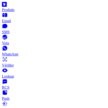
Produits
Email
SMS
Voix
WhatsApp
Vérifier
Lookup
RCS
Push