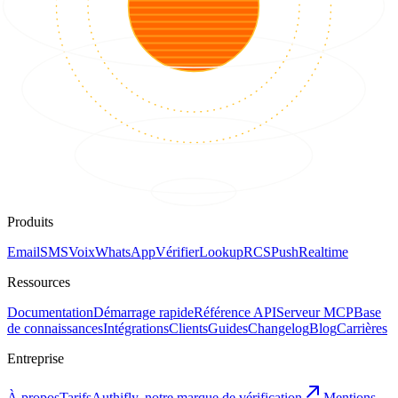
Produits
Email
SMS
Voix
WhatsApp
Vérifier
Lookup
RCS
Push
Realtime
Ressources
Documentation
Démarrage rapide
Référence API
Serveur MCP
Base
de connaissances
Intégrations
Clients
Guides
Changelog
Blog
Carrières
Entreprise
À propos
Tarifs
Authifly, notre marque de vérification
Mentions